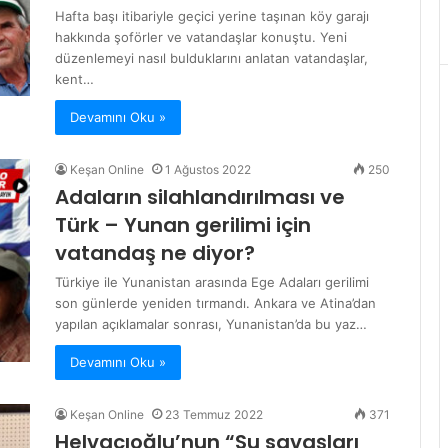
Hafta başı itibariyle geçici yerine taşınan köy garajı
hakkında şoförler ve vatandaşlar konuştu. Yeni
düzenlemeyi nasıl bulduklarını anlatan vatandaşlar,
kent…
Devamını Oku »
Keşan Online
1 Ağustos 2022
250
Adaların silahlandırılması ve
Türk – Yunan gerilimi için
vatandaş ne diyor?
Türkiye ile Yunanistan arasında Ege Adaları gerilimi
son günlerde yeniden tırmandı. Ankara ve Atina’dan
yapılan açıklamalar sonrası, Yunanistan’da bu yaz…
Devamını Oku »
Keşan Online
23 Temmuz 2022
371
Helvacıoğlu’nun “Su savaşları