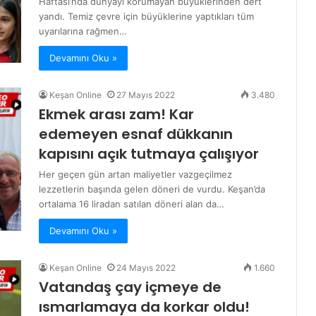
Haftası’nda dünyayı korumayan büyüklerinden dert
yandı. Temiz çevre için büyüklerine yaptıkları tüm
uyarılarına rağmen…
Devamını Oku »
Keşan Online
27 Mayıs 2022
3.480
Ekmek arası zam! Kar
edemeyen esnaf dükkanın
kapısını açık tutmaya çalışıyor
Her geçen gün artan maliyetler vazgeçilmez
lezzetlerin başında gelen döneri de vurdu. Keşan’da
ortalama 16 liradan satılan döneri alan da…
Devamını Oku »
Keşan Online
24 Mayıs 2022
1.660
Vatandaş çay içmeye de
ısmarlamaya da korkar oldu!