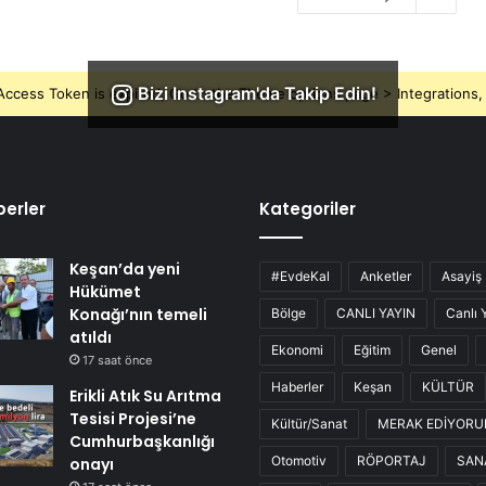
Bizi Instagram'da Takip Edin!
ccess Token is expired, Go to the Theme options page > Integrations, t
erler
Kategoriler
Keşan’da yeni
#EvdeKal
Anketler
Asayiş
Hükümet
Konağı’nın temeli
Bölge
CANLI YAYIN
Canlı 
atıldı
Ekonomi
Eğitim
Genel
17 saat önce
Haberler
Keşan
KÜLTÜR
Erikli Atık Su Arıtma
Tesisi Projesi’ne
Kültür/Sanat
MERAK EDİYOR
Cumhurbaşkanlığı
Otomotiv
RÖPORTAJ
SAN
onayı