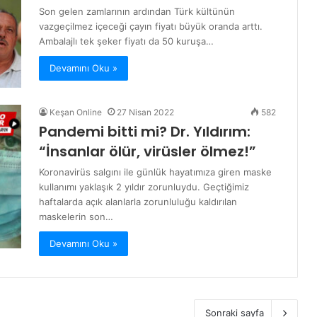
Son gelen zamlarının ardından Türk kültünün
vazgeçilmez içeceği çayın fiyatı büyük oranda arttı.
Ambalajlı tek şeker fiyatı da 50 kuruşa…
Devamını Oku »
Keşan Online
27 Nisan 2022
582
Pandemi bitti mi? Dr. Yıldırım:
“İnsanlar ölür, virüsler ölmez!”
Koronavirüs salgını ile günlük hayatımıza giren maske
kullanımı yaklaşık 2 yıldır zorunluydu. Geçtiğimiz
haftalarda açık alanlarla zorunluluğu kaldırılan
maskelerin son…
Devamını Oku »
Sonraki sayfa