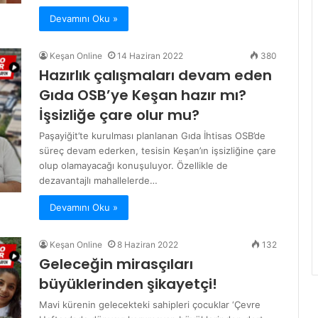
Devamını Oku »
Keşan Online
14 Haziran 2022
380
Hazırlık çalışmaları devam eden
Gıda OSB’ye Keşan hazır mı?
İşsizliğe çare olur mu?
Paşayiğit’te kurulması planlanan Gıda İhtisas OSB’de
süreç devam ederken, tesisin Keşan’ın işsizliğine çare
olup olamayacağı konuşuluyor. Özellikle de
dezavantajlı mahallelerde…
Devamını Oku »
Keşan Online
8 Haziran 2022
132
Geleceğin mirasçıları
büyüklerinden şikayetçi!
Mavi kürenin gelecekteki sahipleri çocuklar ‘Çevre