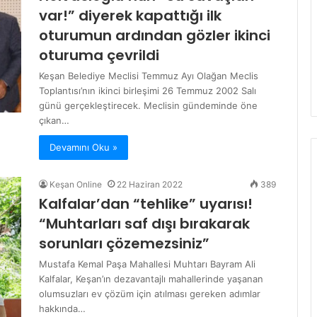
var!” diyerek kapattığı ilk
oturumun ardından gözler ikinci
oturuma çevrildi
Keşan Belediye Meclisi Temmuz Ayı Olağan Meclis
Toplantısı’nın ikinci birleşimi 26 Temmuz 2002 Salı
günü gerçekleştirecek. Meclisin gündeminde öne
çıkan…
Devamını Oku »
Keşan Online
22 Haziran 2022
389
Kalfalar’dan “tehlike” uyarısı!
“Muhtarları saf dışı bırakarak
sorunları çözemezsiniz”
Mustafa Kemal Paşa Mahallesi Muhtarı Bayram Ali
Kalfalar, Keşan’ın dezavantajlı mahallerinde yaşanan
olumsuzları ev çözüm için atılması gereken adımlar
hakkında…