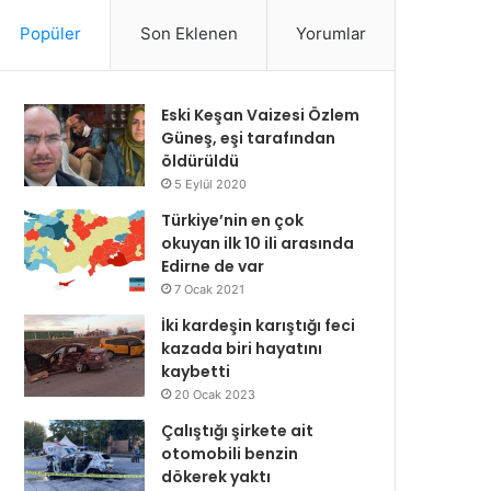
Popüler
Son Eklenen
Yorumlar
Eski Keşan Vaizesi Özlem
Güneş, eşi tarafından
öldürüldü
5 Eylül 2020
Türkiye’nin en çok
okuyan ilk 10 ili arasında
Edirne de var
7 Ocak 2021
İki kardeşin karıştığı feci
kazada biri hayatını
kaybetti
20 Ocak 2023
Çalıştığı şirkete ait
otomobili benzin
dökerek yaktı