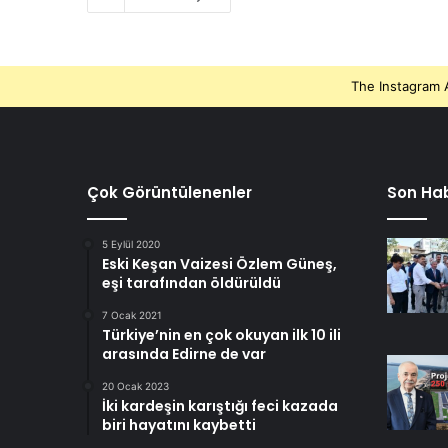
The Instagram A
Çok Görüntülenenler
Son Hab
5 Eylül 2020
Eski Keşan Vaizesi Özlem Güneş,
eşi tarafından öldürüldü
7 Ocak 2021
Türkiye’nin en çok okuyan ilk 10 ili
arasında Edirne de var
20 Ocak 2023
İki kardeşin karıştığı feci kazada
biri hayatını kaybetti