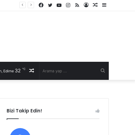
Facebook
Twitter
YouTube
Instagram
RSS
Kayıt
Rastgele
Kenar
Ol
Makale
Bölmesi
℃
32
Rastgele
Arama
, Edirne
Makale
yap
...
Bizi Takip Edin!