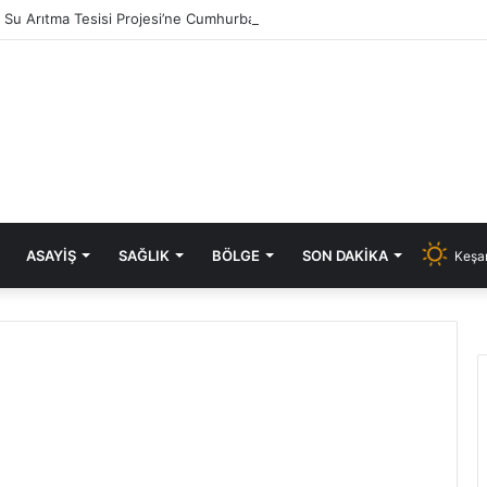
ık Su Arıtma Tesisi Projesi’ne Cumhurbaşkanlığı onayı
ASAYIŞ
SAĞLIK
BÖLGE
SON DAKIKA
Keşan