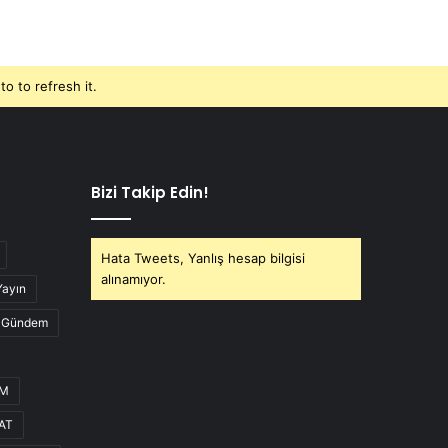
o to refresh it.
Bizi Takip Edin!
Hata Tweets, Yanlış hesap bilgisi
alınamıyor.
Yayın
Gündem
UM
AT