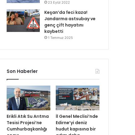
23 Eylül 2022
Keşan’da feci kaza!
Jandarma astsubay ve
genç çift hayatını
kaybetti
1 Temmuz 2025
Son Haberler
Erikli Atık Su Arıtma
İl Genel Meclisi’nde
Tesisi Projesi’ne
Edirne’yi deniz
Cumhurbaşkanlığı
hudut kapısına bir