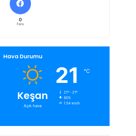
0
Fans
Hava Durumu
21
℃
Keşan
21º - 21º
60%
1.54 km/h
Açık hava