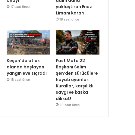
onayı
adım daha
yaklaştıran Enez
17 saat önce
Limanı kararı
18 saat önce
Keşan’da otluk
Fast Moto 22
alanda başlayan
Başkanı Selim
yangın eve sıçradı
Şen’den sürücülere
hayati uyarılar:
18 saat önce
Kurallar, karşılıklı
saygı ve kaska
dikkat!
20 saat önce