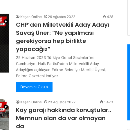
Keşan Online
26 Ağustos 2022
428
CHP’den Milletvekili Aday Adayı
Savaş Üner: “Ne yapılması
gerekiyorsa hep birlikte
yapacağız”
25 Haziran 2023 Türkiye Genel Seçimleri’ne
Cumhuriyet Halk Partisi’nden Milletvekilli Aday
Adaylığını açıklayan Edirne Belediye Meclisi Üyesi,
Edirne Gazetesi İmtiyaz…
Devamını Oku »
Keşan Online
23 Ağustos 2022
1.473
Köy garajı hakkında konuştular..
Memnun olan da var olmayan
da