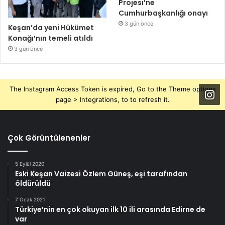
Projesi’ne
Cumhurbaşkanlığı onayı
3 gün önce
Keşan’da yeni Hükümet
Konağı’nın temeli atıldı
3 gün önce
The Instagram Access Token is expired, Go to the Theme options
page > Integrations, to to refresh it.
Çok Görüntülenenler
5 Eylül 2020
Eski Keşan Vaizesi Özlem Güneş, eşi tarafından
öldürüldü
7 Ocak 2021
Türkiye’nin en çok okuyan ilk 10 ili arasında Edirne de
var