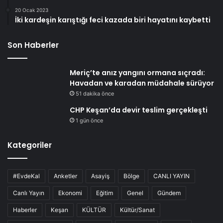
20 Ocak 2023
İki kardeşin karıştığı feci kazada biri hayatını kaybetti
Son Haberler
Meriç’te anız yangını ormana sıçradı:
Havadan ve karadan müdahale sürüyor
51 dakika önce
CHP Keşan’da devir teslim gerçekleşti
1 gün önce
Kategoriler
#EvdeKal
Anketler
Asayiş
Bölge
CANLI YAYIN
Canlı Yayın
Ekonomi
Eğitim
Genel
Gündem
Haberler
Keşan
KÜLTÜR
Kültür/Sanat