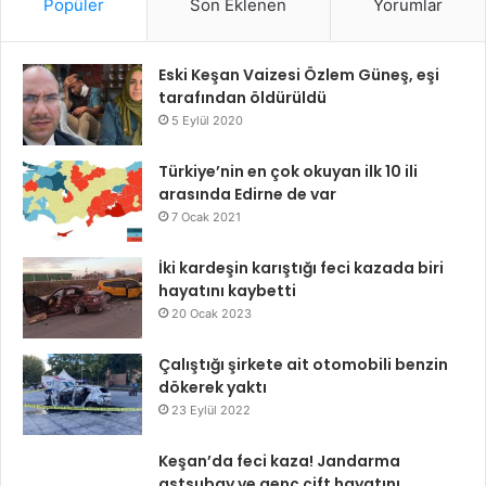
Popüler
Son Eklenen
Yorumlar
Eski Keşan Vaizesi Özlem Güneş, eşi
tarafından öldürüldü
5 Eylül 2020
Türkiye’nin en çok okuyan ilk 10 ili
arasında Edirne de var
7 Ocak 2021
İki kardeşin karıştığı feci kazada biri
hayatını kaybetti
20 Ocak 2023
Çalıştığı şirkete ait otomobili benzin
dökerek yaktı
23 Eylül 2022
Keşan’da feci kaza! Jandarma
astsubay ve genç çift hayatını