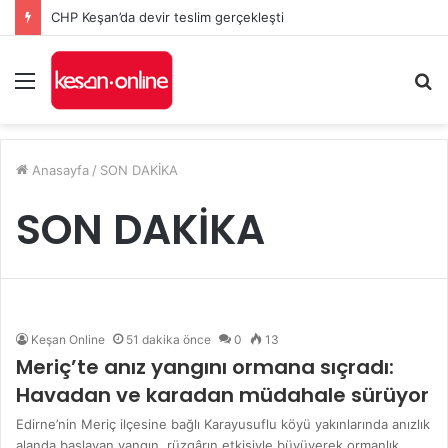
CHP Keşan’da devir teslim gerçekleşti
Menü
A
y
...
Anasayfa
/
SON DAKİKA
SON DAKİKA
Keşan Online
51 dakika önce
0
13
Meriç’te anız yangını ormana sıçradı:
Havadan ve karadan müdahale sürüyor
Edirne’nin Meriç ilçesine bağlı Karayusuflu köyü yakınlarında anızlık
alanda başlayan yangın, rüzgârın etkisiyle büyüyerek ormanlık