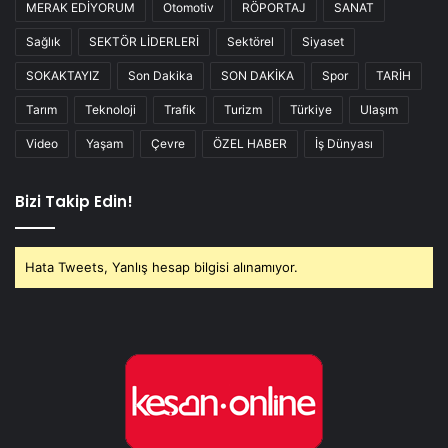
MERAK EDİYORUM
Otomotiv
RÖPORTAJ
SANAT
Sağlık
SEKTÖR LİDERLERİ
Sektörel
Siyaset
SOKAKTAYIZ
Son Dakika
SON DAKİKA
Spor
TARİH
Tarım
Teknoloji
Trafik
Turizm
Türkiye
Ulaşım
Video
Yaşam
Çevre
ÖZEL HABER
İş Dünyası
Bizi Takip Edin!
Hata Tweets, Yanlış hesap bilgisi alınamıyor.