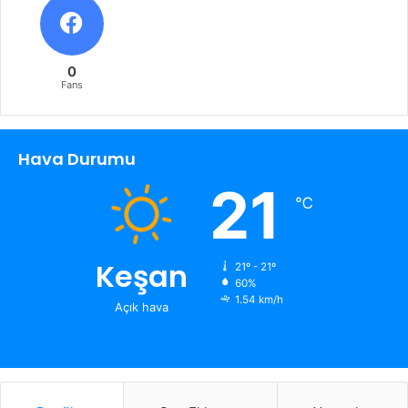
0
Fans
Hava Durumu
21
℃
Keşan
21º - 21º
60%
1.54 km/h
Açık hava