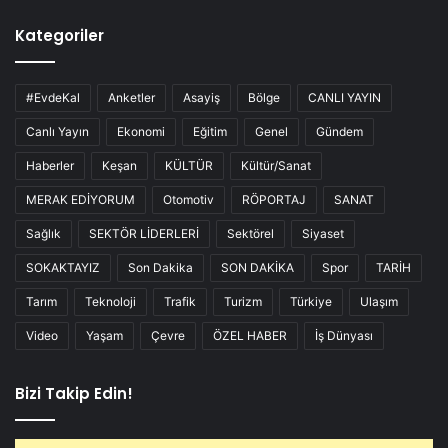
Kategoriler
#EvdeKal
Anketler
Asayiş
Bölge
CANLI YAYIN
Canlı Yayın
Ekonomi
Eğitim
Genel
Gündem
Haberler
Keşan
KÜLTÜR
Kültür/Sanat
MERAK EDİYORUM
Otomotiv
RÖPORTAJ
SANAT
Sağlık
SEKTÖR LİDERLERİ
Sektörel
Siyaset
SOKAKTAYIZ
Son Dakika
SON DAKİKA
Spor
TARİH
Tarım
Teknoloji
Trafik
Turizm
Türkiye
Ulaşım
Video
Yaşam
Çevre
ÖZEL HABER
İş Dünyası
Bizi Takip Edin!