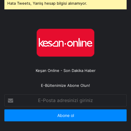
Hata Tweets, Yanlış hesap bilgisi alınamıyor.
Keşan Online - Son Dakika Haber
E-Bültenimize Abone Olun!
E-
Posta
adresinizi
giriniz