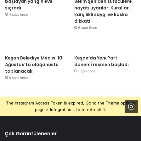
başlayan yangın eve
Selim Şen’den sürücülere
sıçradı
hayati uyarılar: Kurallar,
karşılıklı saygı ve kaska
4 saat önce
dikkat!
6 saat önce
Keşan Belediye Meclisi 10
Keşan’da Yeni Parti
Ağustos’ta olağanüstü
dönemi resmen başladı
toplanacak
1 gün önce
8 saat önce
The Instagram Access Token is expired, Go to the Theme options
page > Integrations, to to refresh it.
Çok Görüntülenenler