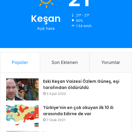
Keşan
21º - 21º
60%
1.54 km/h
Açık hava
Popüler
Son Eklenen
Yorumlar
Eski Keşan Vaizesi Özlem Güneş, eşi
tarafından öldürüldü
5 Eylül 2020
Türkiye’nin en çok okuyan ilk 10 ili
arasında Edirne de var
7 Ocak 2021