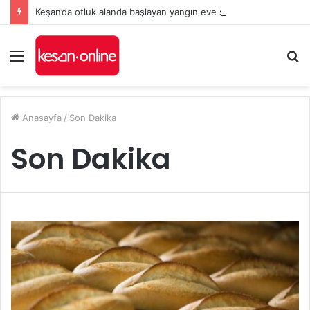
Keşan’da otluk alanda başlayan yangın eve sıçradı
Menü
A
y
...
Anasayfa
/
Son Dakika
Son Dakika