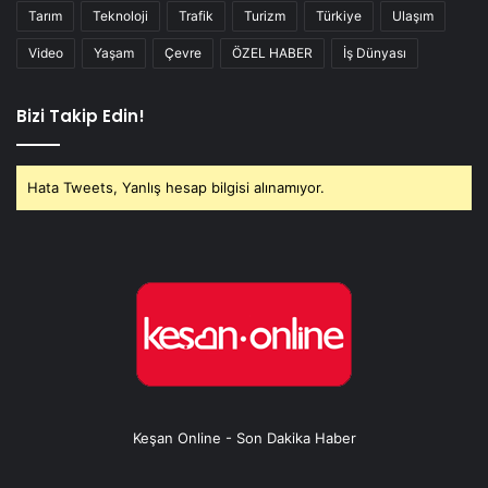
Tarım
Teknoloji
Trafik
Turizm
Türkiye
Ulaşım
Video
Yaşam
Çevre
ÖZEL HABER
İş Dünyası
Bizi Takip Edin!
Hata Tweets, Yanlış hesap bilgisi alınamıyor.
Keşan Online - Son Dakika Haber