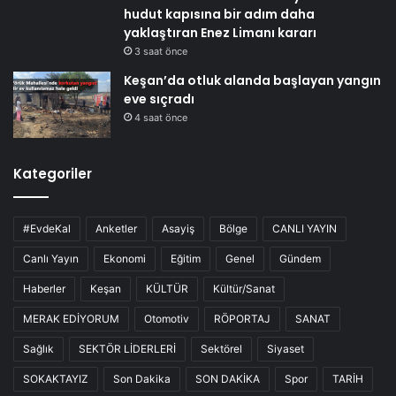
hudut kapısına bir adım daha
yaklaştıran Enez Limanı kararı
3 saat önce
Keşan’da otluk alanda başlayan yangın
eve sıçradı
4 saat önce
Kategoriler
#EvdeKal
Anketler
Asayiş
Bölge
CANLI YAYIN
Canlı Yayın
Ekonomi
Eğitim
Genel
Gündem
Haberler
Keşan
KÜLTÜR
Kültür/Sanat
MERAK EDİYORUM
Otomotiv
RÖPORTAJ
SANAT
Sağlık
SEKTÖR LİDERLERİ
Sektörel
Siyaset
SOKAKTAYIZ
Son Dakika
SON DAKİKA
Spor
TARİH