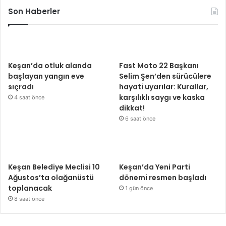
Son Haberler
Keşan’da otluk alanda
Fast Moto 22 Başkanı
başlayan yangın eve
Selim Şen’den sürücülere
sıçradı
hayati uyarılar: Kurallar,
karşılıklı saygı ve kaska
4 saat önce
dikkat!
6 saat önce
Keşan Belediye Meclisi 10
Keşan’da Yeni Parti
Ağustos’ta olağanüstü
dönemi resmen başladı
toplanacak
1 gün önce
8 saat önce