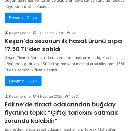
bugün düzenlenen tören ve açık artırmayla satışa sunuldu. Suluca
köyünden üretici Yasin…
Devamını Oku »
Keşan Online
10 Haziran 2026
60
Keşan’da sezonun ilk hasat ürünü arpa
17.50 TL’den satıldı
Keşan Ticaret Borsası’nda düzenlenen açık artırmada, Karahisar
köyünden getirilen 1.500 kilogram yeni mahsul arpa kilogramı 17,50
TL’den sembolik fiyatla satıldı.…
Devamını Oku »
Keşan Online
4 Haziran 2026
1.533
Edirne’de ziraat odalarından buğday
fiyatına tepki: “Çiftçi tarlasını satmak
zorunda kalabilir”
Edirne’deki 8 ilçe ziraat odasının başkanları, Toprak Mahsulleri