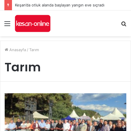
Keşan’da otluk alanda başlayan yangın eve sıçradı
Menü
A
y
...
Anasayfa
/
Tarım
Tarım