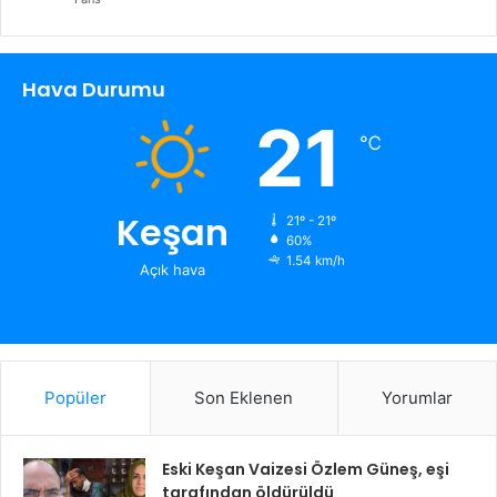
Hava Durumu
21
℃
Keşan
21º - 21º
60%
1.54 km/h
Açık hava
Popüler
Son Eklenen
Yorumlar
Eski Keşan Vaizesi Özlem Güneş, eşi
tarafından öldürüldü