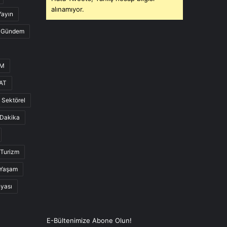
alınamıyor.
Yayın
Gündem
UM
AT
Sektörel
Dakika
Turizm
Yaşam
nyası
E-Bültenimize Abone Olun!