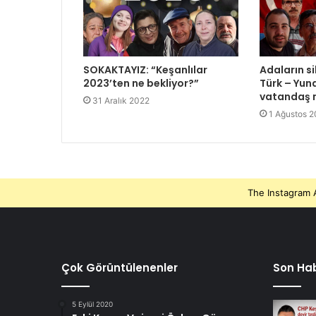
SOKAKTAYIZ: “Keşanlılar
Adaların si
2023’ten ne bekliyor?”
Türk – Yuna
vatandaş n
31 Aralık 2022
1 Ağustos 
The Instagram A
Çok Görüntülenenler
Son Hab
5 Eylül 2020