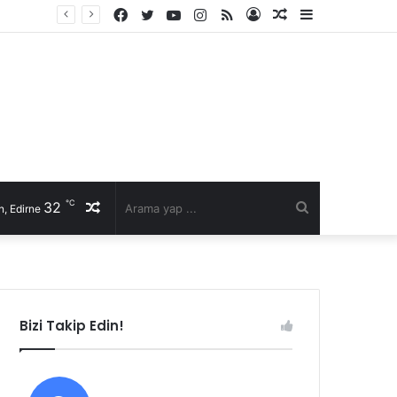
Facebook
Twitter
YouTube
Instagram
RSS
Kayıt
Rastgele
Kenar
Ol
Makale
Bölmesi
℃
32
Rastgele
Arama
, Edirne
Makale
yap
...
Bizi Takip Edin!