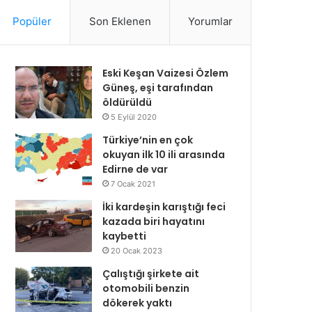
Popüler
Son Eklenen
Yorumlar
Eski Keşan Vaizesi Özlem
Güneş, eşi tarafından
öldürüldü
5 Eylül 2020
Türkiye’nin en çok
okuyan ilk 10 ili arasında
Edirne de var
7 Ocak 2021
İki kardeşin karıştığı feci
kazada biri hayatını
kaybetti
20 Ocak 2023
Çalıştığı şirkete ait
otomobili benzin
dökerek yaktı