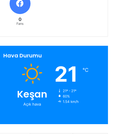
0
Fans
Hava Durumu
21
℃
Keşan
21º - 21º
60%
1.54 km/h
Açık hava