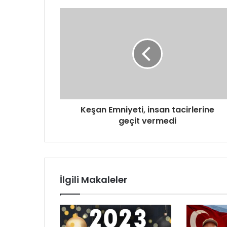
d
r
e
s
i
n
i
z
i
g
Keşan Emniyeti, insan tacirlerine
i
geçit vermedi
r
i
n
i
z
İlgili Makaleler