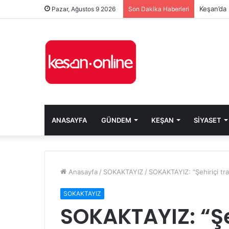
Keşan’da 
Pazar, Ağustos 9 2026
Son Dakika Haberleri
ANASAYFA
GÜNDEM
KEŞAN
SIYASET
Anasayfa
/
SOKAKTAYIZ
/
SOKAKTAYIZ: “Şehiriçi tr
SOKAKTAYIZ
SOKAKTAYIZ: “Şeh