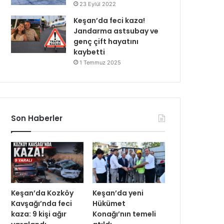
23 Eylül 2022
Keşan’da feci kaza!
Jandarma astsubay ve
genç çift hayatını
kaybetti
1 Temmuz 2025
Son Haberler
Keşan’da Kozköy
Keşan’da yeni
Kavşağı’nda feci
Hükümet
kaza: 9 kişi ağır
Konağı’nın temeli