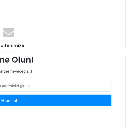
Bültenimize
ne Olun!
ndermeyeceğiz :)