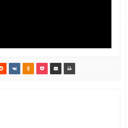
Reddit
VKontakte
Odnoklassniki
Pocket
E-Posta ile paylaş
Yazdır