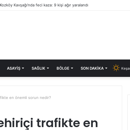
Kozköy Kavşağı’nda feci kaza: 9 kişi ağır yaralandı
ASAYIŞ
SAĞLIK
BÖLGE
SON DAKIKA
Keşan
afikte en önemli sorun nedir?
iriçi trafikte en