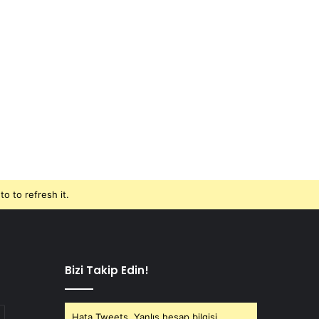
o to refresh it.
Bizi Takip Edin!
Hata Tweets, Yanlış hesap bilgisi