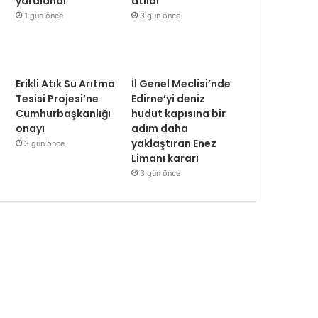
yaralandı
atıldı
1 gün önce
3 gün önce
Erikli Atık Su Arıtma
İl Genel Meclisi’nde
Tesisi Projesi’ne
Edirne’yi deniz
Cumhurbaşkanlığı
hudut kapısına bir
onayı
adım daha
yaklaştıran Enez
3 gün önce
Limanı kararı
3 gün önce