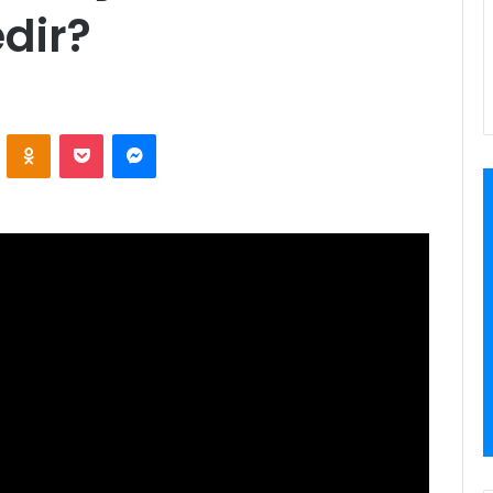
dir?
ontakte
Odnoklassniki
Pocket
Messenger