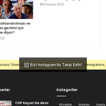
8 Haziran 2022
lahlandırılması ve
n gerilimi için
e diyor?
2022
Bizi Instagram'da Takip Edin!
ccess Token is expired, Go to the Theme options page > Integrations, t
erler
Kategoriler
CHP Keşan’da devir
#EvdeKal
Anketler
Asayiş