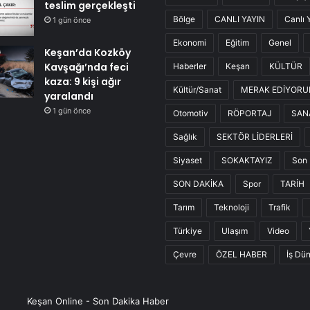
teslim gerçekleşti
Bölge
CANLI YAYIN
Canlı 
1 gün önce
Ekonomi
Eğitim
Genel
Keşan’da Kozköy
Kavşağı’nda feci
Haberler
Keşan
KÜLTÜR
kaza: 9 kişi ağır
Kültür/Sanat
MERAK EDİYOR
yaralandı
1 gün önce
Otomotiv
RÖPORTAJ
SAN
Sağlık
SEKTÖR LİDERLERİ
Siyaset
SOKAKTAYIZ
Son 
SON DAKİKA
Spor
TARİH
Tarım
Teknoloji
Trafik
Türkiye
Ulaşım
Video
Çevre
ÖZEL HABER
İş Dü
Keşan Online - Son Dakika Haber