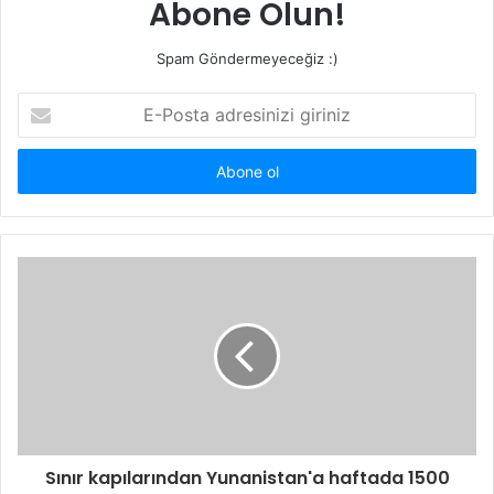
Abone Olun!
Spam Göndermeyeceğiz :)
E-
Posta
adresinizi
giriniz
Sınır kapılarından Yunanistan'a haftada 1500