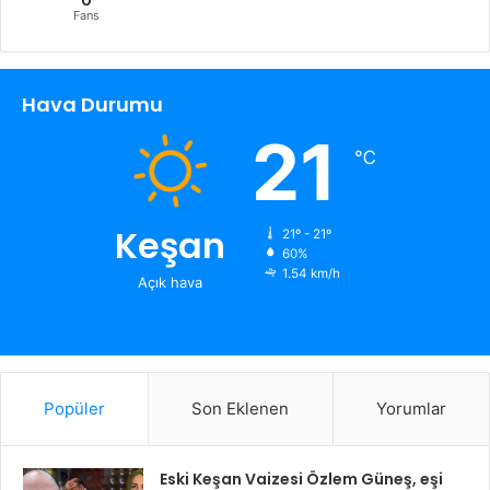
Fans
Hava Durumu
21
℃
Keşan
21º - 21º
60%
1.54 km/h
Açık hava
Popüler
Son Eklenen
Yorumlar
Eski Keşan Vaizesi Özlem Güneş, eşi