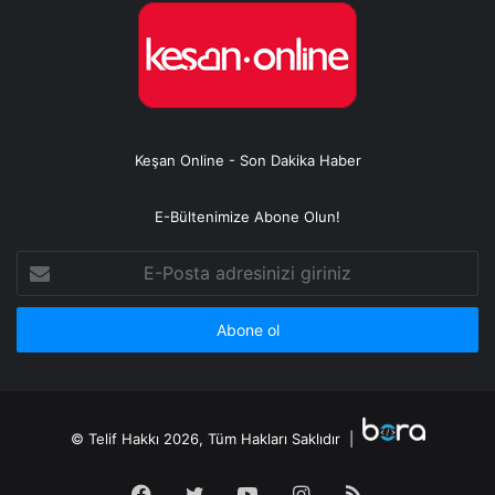
Keşan Online - Son Dakika Haber
E-Bültenimize Abone Olun!
E-
Posta
adresinizi
giriniz
© Telif Hakkı 2026, Tüm Hakları Saklıdır |
Facebook
Twitter
YouTube
Instagram
RSS