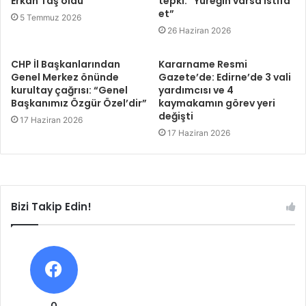
Erkan Taş oldu
tepki: “Yüreğin varsa istifa
et”
5 Temmuz 2026
26 Haziran 2026
CHP İl Başkanlarından
Kararname Resmi
Genel Merkez önünde
Gazete’de: Edirne’de 3 vali
kurultay çağrısı: “Genel
yardımcısı ve 4
Başkanımız Özgür Özel’dir”
kaymakamın görev yeri
değişti
17 Haziran 2026
17 Haziran 2026
Bizi Takip Edin!
0