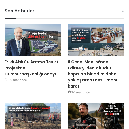
Son Haberler
Erikli Atık Su Arıtma Tesisi
İl Genel Meclisi’nde
Projesi’ne
Edirne’yi deniz hudut
Cumhurbaşkanlığı onayı
kapısına bir adım daha
yaklaştıran Enez Limanı
16 saat önce
kararı
17 saat önce