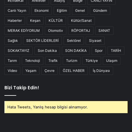
#EvdeKal
Anketler
Asayiş
Bölge
CANLI YAYIN
Canlı Yayın
Ekonomi
Eğitim
Genel
Gündem
Haberler
Keşan
KÜLTÜR
Kültür/Sanat
MERAK EDİYORUM
Otomotiv
RÖPORTAJ
SANAT
Sağlık
SEKTÖR LİDERLERİ
Sektörel
Siyaset
SOKAKTAYIZ
Son Dakika
SON DAKİKA
Spor
TARİH
Tarım
Teknoloji
Trafik
Turizm
Türkiye
Ulaşım
Video
Yaşam
Çevre
ÖZEL HABER
İş Dünyası
Bizi Takip Edin!
Hata Tweets, Yanlış hesap bilgisi alınamıyor.