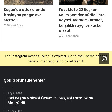
Keşan’da otluk alanda
Fast Moto 22 Başkanı
başlayan yangın eve
Selim Şen’den sürücülere
sıçradı
hayati uyarılar: Kurallar,
karşılıklı saygı ve kaska
18 saat önce
dikkat!
20 saat önce
The Instagram Access Token is expired, Go to the Theme options
page > Integrations, to to refresh it.
Çok Görüntülenenler
5 Eylül 2020
Eski Keşan Vaizesi Özlem Güneş, eşi tarafından
öldürüldü
7 Ocak 2021