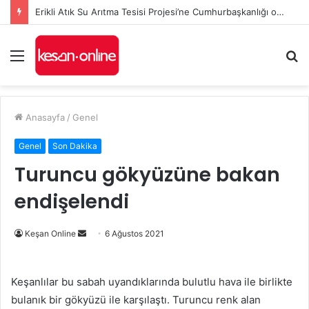
İl Genel Meclisi’nde Edirne’yi deniz hudut kapısına bir adım daha yaklaştıran Enez Limanı kararı
Menü
A
y
...
Anasayfa
/
Genel
Genel
Son Dakika
Turuncu gökyüzüne bakan
endişelendi
Bir
Keşan Online
6 Ağustos 2021
e-
posta
Keşanlılar bu sabah uyandıklarında bulutlu hava ile birlikte
göndermek
bulanık bir gökyüzü ile karşılaştı. Turuncu renk alan