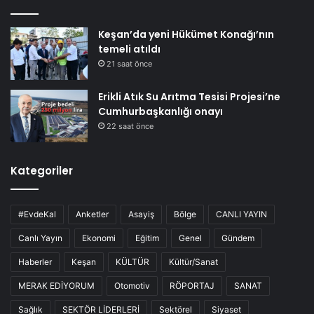
Keşan’da yeni Hükümet Konağı’nın
temeli atıldı
21 saat önce
Erikli Atık Su Arıtma Tesisi Projesi’ne
Cumhurbaşkanlığı onayı
22 saat önce
Kategoriler
#EvdeKal
Anketler
Asayiş
Bölge
CANLI YAYIN
Canlı Yayın
Ekonomi
Eğitim
Genel
Gündem
Haberler
Keşan
KÜLTÜR
Kültür/Sanat
MERAK EDİYORUM
Otomotiv
RÖPORTAJ
SANAT
Sağlık
SEKTÖR LİDERLERİ
Sektörel
Siyaset