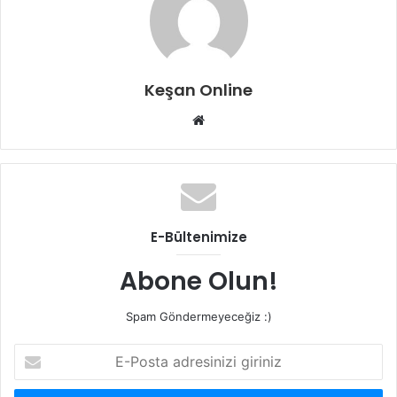
Keşan Online
Web
sitesi
E-Bültenimize
Abone Olun!
Spam Göndermeyeceğiz :)
E-
Posta
adresinizi