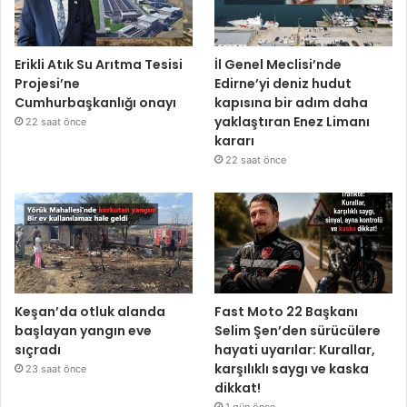
Erikli Atık Su Arıtma Tesisi
İl Genel Meclisi’nde
Projesi’ne
Edirne’yi deniz hudut
Cumhurbaşkanlığı onayı
kapısına bir adım daha
yaklaştıran Enez Limanı
22 saat önce
kararı
22 saat önce
Keşan’da otluk alanda
Fast Moto 22 Başkanı
başlayan yangın eve
Selim Şen’den sürücülere
sıçradı
hayati uyarılar: Kurallar,
karşılıklı saygı ve kaska
23 saat önce
dikkat!
1 gün önce