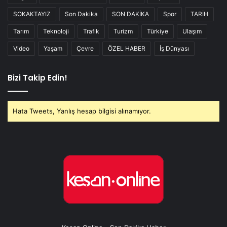
SOKAKTAYIZ
Son Dakika
SON DAKİKA
Spor
TARİH
Tarım
Teknoloji
Trafik
Turizm
Türkiye
Ulaşım
Video
Yaşam
Çevre
ÖZEL HABER
İş Dünyası
Bizi Takip Edin!
Hata Tweets, Yanlış hesap bilgisi alınamıyor.