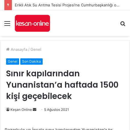
Erikli Atık Su Arıtma Tesisi Projesi’ne Cumhurbaşkanlığı onayı
Menü
A
y
...
Anasayfa
/
Genel
Genel
Son Dakika
Sınır kapılarından
Yunanistan’a haftada 1500
kişi geçebilecek
Bir
Keşan Online
5 Ağustos 2021
e-
posta
Pazarkule ve İpsala sınır kapılarından Yunanistan’a tır