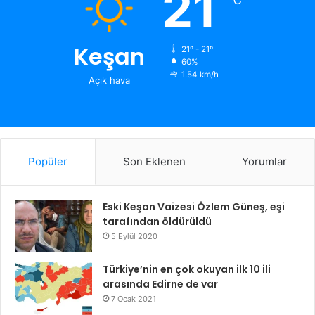
21
℃
Keşan
21º - 21º
60%
1.54 km/h
Açık hava
Popüler
Son Eklenen
Yorumlar
Eski Keşan Vaizesi Özlem Güneş, eşi
tarafından öldürüldü
5 Eylül 2020
Türkiye’nin en çok okuyan ilk 10 ili
arasında Edirne de var
7 Ocak 2021