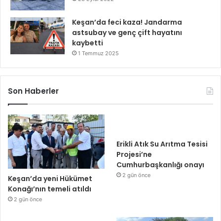
Keşan’da feci kaza! Jandarma
astsubay ve genç çift hayatını
kaybetti
1 Temmuz 2025
Son Haberler
Erikli Atık Su Arıtma Tesisi
Projesi’ne
Cumhurbaşkanlığı onayı
2 gün önce
Keşan’da yeni Hükümet
Konağı’nın temeli atıldı
2 gün önce