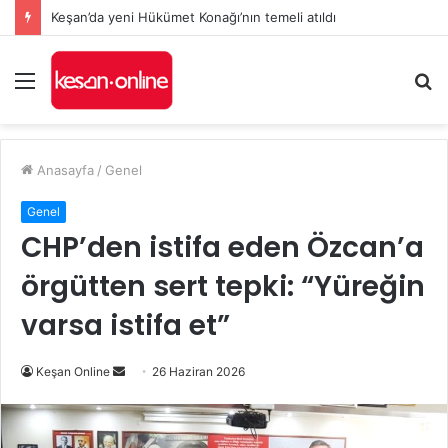
Erikli Atık Su Arıtma Tesisi Projesi’ne Cumhurbaşkanlığı onayı
Menü
A
y
...
Anasayfa
/
Genel
Genel
CHP’den istifa eden Özcan’a
örgütten sert tepki: “Yüreğin
varsa istifa et”
Bir
Keşan Online
26 Haziran 2026
e-
posta
göndermek