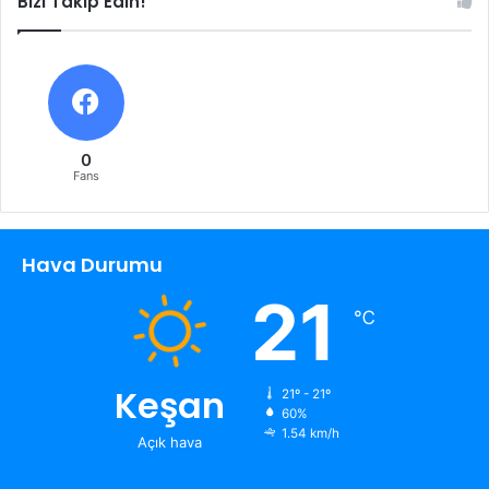
Bizi Takip Edin!
0
Fans
Hava Durumu
21
℃
Keşan
21º - 21º
60%
1.54 km/h
Açık hava