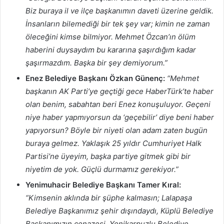
Biz buraya il ve ilçe başkanımın daveti üzerine geldik.
İnsanların bilemediği bir tek şey var; kimin ne zaman
öleceğini kimse bilmiyor. Mehmet Özcan’ın ölüm
haberini duysaydım bu kararına şaşırdığım kadar
şaşırmazdım. Başka bir şey demiyorum.”
Enez Belediye Başkanı Özkan Günenç:
“Mehmet
başkanın AK Parti’ye geçtiği gece HaberTürk’te haber
olan benim, sabahtan beri Enez konuşuluyor. Geçeni
niye haber yapmıyorsun da ‘geçebilir’ diye beni haber
yapıyorsun? Böyle bir niyeti olan adam zaten bugün
buraya gelmez. Yaklaşık 25 yıldır Cumhuriyet Halk
Partisi’ne üyeyim, başka partiye gitmek gibi bir
niyetim de yok. Güçlü durmamız gerekiyor.”
Yenimuhacir Belediye Başkanı Tamer Kıral:
“Kimsenin aklında bir şüphe kalmasın; Lalapaşa
Belediye Başkanımız şehir dışındaydı, Küplü Belediye
Başkanımızın cenazesi, Yenikarpuzlu Belediye