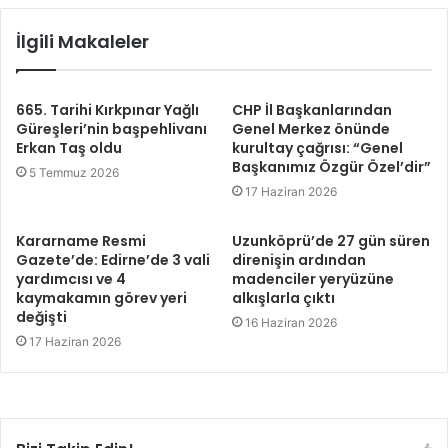
İlgili Makaleler
665. Tarihi Kırkpınar Yağlı
CHP İl Başkanlarından
Güreşleri’nin başpehlivanı
Genel Merkez önünde
Erkan Taş oldu
kurultay çağrısı: “Genel
Başkanımız Özgür Özel’dir”
5 Temmuz 2026
17 Haziran 2026
Kararname Resmi
Uzunköprü’de 27 gün süren
Gazete’de: Edirne’de 3 vali
direnişin ardından
yardımcısı ve 4
madenciler yeryüzüne
kaymakamın görev yeri
alkışlarla çıktı
değişti
16 Haziran 2026
17 Haziran 2026