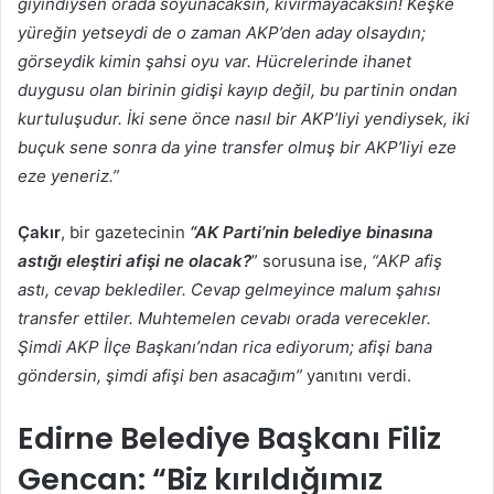
giyindiysen orada soyunacaksın, kıvırmayacaksın! Keşke
yüreğin yetseydi de o zaman AKP’den aday olsaydın;
görseydik kimin şahsi oyu var. Hücrelerinde ihanet
duygusu olan birinin gidişi kayıp değil, bu partinin ondan
kurtuluşudur. İki sene önce nasıl bir AKP’liyi yendiysek, iki
buçuk sene sonra da yine transfer olmuş bir AKP’liyi eze
eze yeneriz.”
Çakır
, bir gazetecinin
“AK Parti’nin belediye binasına
astığı eleştiri afişi ne olacak?
” sorusuna ise,
“AKP afiş
astı, cevap beklediler. Cevap gelmeyince malum şahısı
transfer ettiler. Muhtemelen cevabı orada verecekler.
Şimdi AKP İlçe Başkanı’ndan rica ediyorum; afişi bana
göndersin, şimdi afişi ben asacağım”
yanıtını verdi.
Edirne Belediye Başkanı Filiz
Gencan: “Biz kırıldığımız