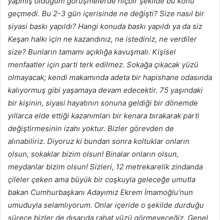
yapmış olduğum görüşmelerde hiçbir şekilde bu konu
geçmedi. Bu 2-3 gün içerisinde ne değişti? Size nasıl bir
siyasi baskı yapıldı? Hangi konuda baskı yapıldı ya da siz
Keşan halkı için ne kazandınız, ne istediniz, ne verdiler
size? Bunların tamamı açıklığa kavuşmalı. Kişisel
menfaatler için parti terk edilmez. Sokağa çıkacak yüzü
olmayacak; kendi makamında adeta bir hapishane odasında
kalıyormuş gibi yaşamaya devam edecektir. 75 yaşındaki
bir kişinin, siyasi hayatının sonuna geldiği bir dönemde
yıllarca elde ettiği kazanımları bir kenara bırakarak parti
değiştirmesinin izahı yoktur. Bizler görevden de
alınabiliriz. Diyoruz ki bundan sonra koltuklar onların
olsun, sokaklar bizim olsun! Binalar onların olsun,
meydanlar bizim olsun! Sizleri, 12 metrekarelik zindanda
çileler çeken ama büyük bir coşkuyla geleceğe umutla
bakan Cumhurbaşkanı Adayımız Ekrem İmamoğlu’nun
umuduyla selamlıyorum. Onlar içeride o şekilde durduğu
sürece bizler de dışarıda rahat yüzü görmeyeceğiz. Genel