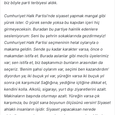
biz böyle parti terbiyesi aldık.
Cumhuriyet Halk Partisi’nde siyaset yapmak mangal gibi
yürek ister. O yürek sende yoksa bu kapıdan içeri hiç
girmeyeceksin. Buradan bu partiye hainlik edenlere
sesleniyorum: Seni bu şehrin sokaklarında gezdirmeyiz!
Cumhuriyet Halk Partisi seçmeninin helal oylarıyla o
makama geldin. Sende şu kadar karakter varsa, önce o
makamdan istifa et. Burada aslanlar gibi meclis üyelerimiz
var; sen istifa et, biz başkanımızı bunların arasından da
seçeriz. ‘Benim şahsi oylarım var, seçimi ben kazandırdım’
diyordun ya; iki buçuk yıl var, yüreğin varsa iki buçuk yıl
sonra çık karşımıza! Sağlığına, yediğine içtiğine dikkat et,
kendini kolla. Alkolü, sigarayı, yurt dışı ziyaretlerini azalt.
Makinaların başında oturmayı azalt. Yüreğin varsa çık
karşımıza, bu örgüt sana boyunun ölçüsünü versin! Siyaset
ahlaklı insanların işidir. Siyaset yapacaksan nerede