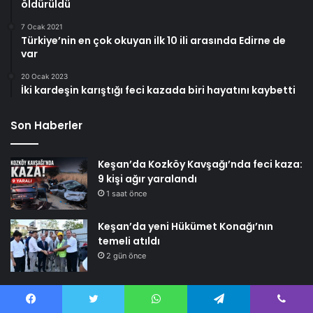
öldürüldü
7 Ocak 2021
Türkiye’nin en çok okuyan ilk 10 ili arasında Edirne de
var
20 Ocak 2023
İki kardeşin karıştığı feci kazada biri hayatını kaybetti
Son Haberler
Keşan’da Kozköy Kavşağı’nda feci kaza:
9 kişi ağır yaralandı
1 saat önce
Keşan’da yeni Hükümet Konağı’nın
temeli atıldı
2 gün önce
Kategoriler
Facebook
Twitter
WhatsApp
Telegram
Viber