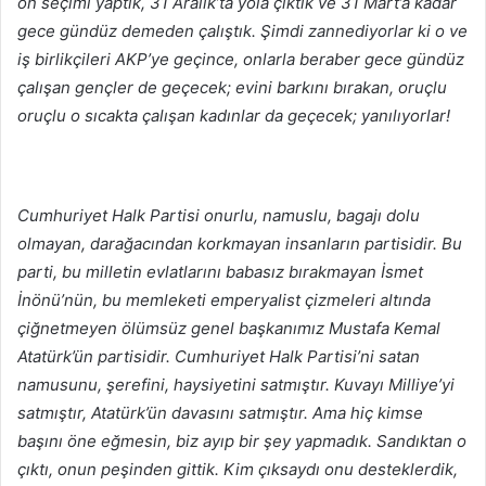
ön seçimi yaptık, 31 Aralık’ta yola çıktık ve 31 Mart’a kadar
gece gündüz demeden çalıştık. Şimdi zannediyorlar ki o ve
iş birlikçileri AKP’ye geçince, onlarla beraber gece gündüz
çalışan gençler de geçecek; evini barkını bırakan, oruçlu
oruçlu o sıcakta çalışan kadınlar da geçecek; yanılıyorlar!
Cumhuriyet Halk Partisi onurlu, namuslu, bagajı dolu
olmayan, darağacından korkmayan insanların partisidir. Bu
parti, bu milletin evlatlarını babasız bırakmayan İsmet
İnönü’nün, bu memleketi emperyalist çizmeleri altında
çiğnetmeyen ölümsüz genel başkanımız Mustafa Kemal
Atatürk’ün partisidir. Cumhuriyet Halk Partisi’ni satan
namusunu, şerefini, haysiyetini satmıştır. Kuvayı Milliye’yi
satmıştır, Atatürk’ün davasını satmıştır. Ama hiç kimse
başını öne eğmesin, biz ayıp bir şey yapmadık. Sandıktan o
çıktı, onun peşinden gittik. Kim çıksaydı onu desteklerdik,