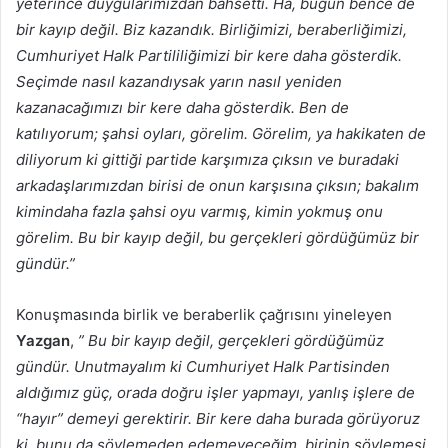
yeterince duygularımızdan bahsetti. Ha, bugün bence de
bir kayıp değil. Biz kazandık. Birliğimizi, beraberliğimizi,
Cumhuriyet Halk Partililiğimizi bir kere daha gösterdik.
Seçimde nasıl kazandıysak yarın nasıl yeniden
kazanacağımızı bir kere daha gösterdik. Ben de
katılıyorum; şahsi oyları, görelim. Görelim, ya hakikaten de
diliyorum ki gittiği partide karşımıza çıksın ve buradaki
arkadaşlarımızdan birisi de onun karşısına çıksın; bakalım
kimindaha fazla şahsi oyu varmış, kimin yokmuş onu
görelim. Bu bir kayıp değil, bu gerçekleri gördüğümüz bir
gündür.”
Konuşmasında birlik ve beraberlik çağrısını yineleyen
Yazgan
,
” Bu bir kayıp değil, gerçekleri gördüğümüz
gündür. Unutmayalım ki Cumhuriyet Halk Partisinden
aldığımız güç, orada doğru işler yapmayı, yanlış işlere de
“hayır” demeyi gerektirir. Bir kere daha burada görüyoruz
ki, bunu da söylemeden edemeyeceğim, birinin söylemesi