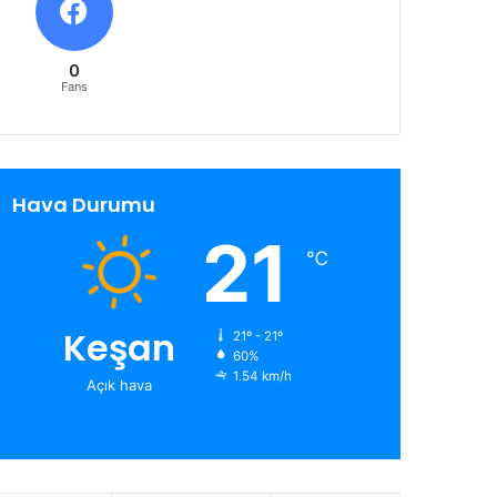
0
Fans
Hava Durumu
21
℃
Keşan
21º - 21º
60%
1.54 km/h
Açık hava