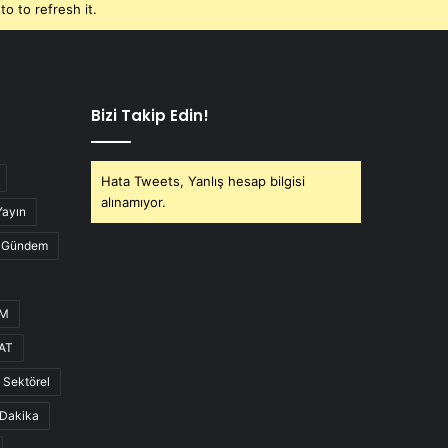
o to refresh it.
Bizi Takip Edin!
Hata Tweets, Yanlış hesap bilgisi
alınamıyor.
Yayın
Gündem
UM
AT
Sektörel
Dakika