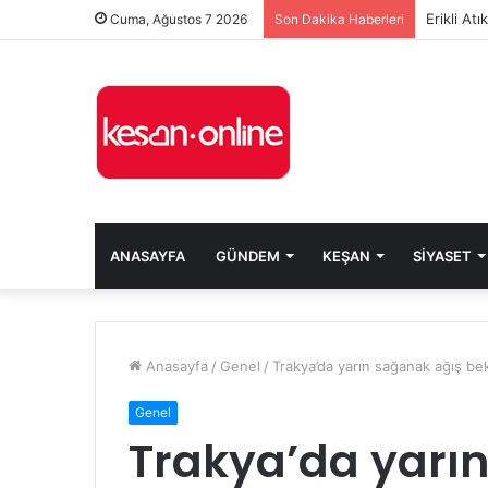
Erikli At
Cuma, Ağustos 7 2026
Son Dakika Haberleri
ANASAYFA
GÜNDEM
KEŞAN
SIYASET
Anasayfa
/
Genel
/
Trakya’da yarın sağanak ağış bek
Genel
Trakya’da yarı