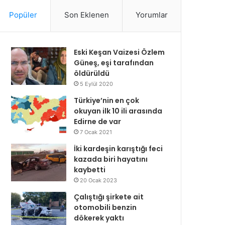
Popüler
Son Eklenen
Yorumlar
Eski Keşan Vaizesi Özlem
Güneş, eşi tarafından
öldürüldü
5 Eylül 2020
Türkiye’nin en çok
okuyan ilk 10 ili arasında
Edirne de var
7 Ocak 2021
İki kardeşin karıştığı feci
kazada biri hayatını
kaybetti
20 Ocak 2023
Çalıştığı şirkete ait
otomobili benzin
dökerek yaktı