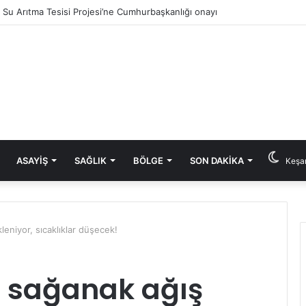
ık Su Arıtma Tesisi Projesi’ne Cumhurbaşkanlığı onayı
ASAYIŞ
SAĞLIK
BÖLGE
SON DAKIKA
Keşan
leniyor, sıcaklıklar düşecek!
n sağanak ağış