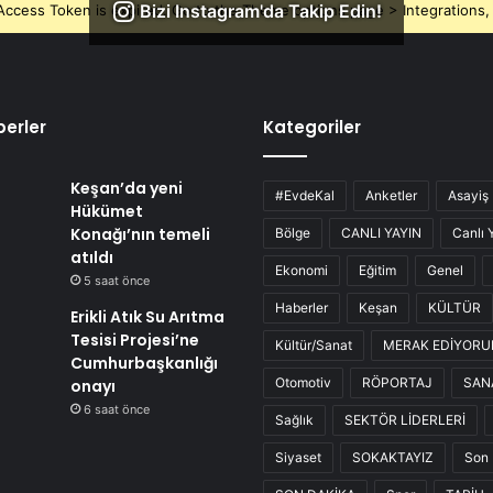
Bizi Instagram'da Takip Edin!
ccess Token is expired, Go to the Theme options page > Integrations, t
erler
Kategoriler
Keşan’da yeni
#EvdeKal
Anketler
Asayiş
Hükümet
Konağı’nın temeli
Bölge
CANLI YAYIN
Canlı 
atıldı
Ekonomi
Eğitim
Genel
5 saat önce
Haberler
Keşan
KÜLTÜR
Erikli Atık Su Arıtma
Tesisi Projesi’ne
Kültür/Sanat
MERAK EDİYOR
Cumhurbaşkanlığı
Otomotiv
RÖPORTAJ
SAN
onayı
6 saat önce
Sağlık
SEKTÖR LİDERLERİ
Siyaset
SOKAKTAYIZ
Son 