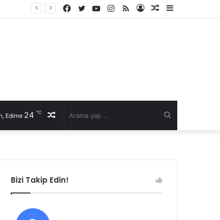
Facebook
Twitter
YouTube
Instagram
RSS
Kayıt
Rastgele
Kenar
Ol
Makale
Bölmesi
℃
24
Rastgele
Arama
, Edirne
Makale
yap
...
Bizi Takip Edin!