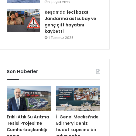
23 Eylül 2022
Keşan’da feci kaza!
Jandarma astsubay ve
genç çift hayatını
kaybetti
1 Temmuz 2025
Son Haberler
Erikli Atık Su Arıtma
İl Genel Meclisi’nde
Tesisi Projesi’ne
Edirne’yi deniz
Cumhurbaşkanlığı
hudut kapısına bir
onayı
adım daha