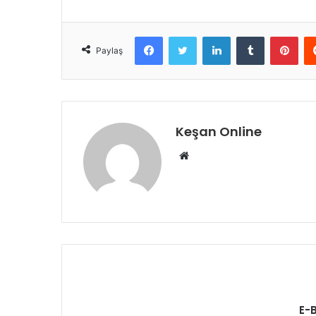
Facebook
Twitter
LinkedIn
Tumblr
Pint
Paylaş
Keşan Online
Web
sitesi
E-