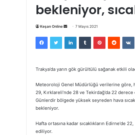
bekleniyor, sıca
Bir
Keşan Online
7 Mayıs 2021
e-
Facebook
Twitter
LinkedIn
Tumblr
Pinterest
Reddit
posta
göndermek
Trakya’da yarın gök gürültülü sağanak etkili ola
Meteoroloji Genel Müdürlüğü verilerine göre, h
29, Kırklareli’nde 28 ve Tekirdağ’da 22 derece 
Günlerdir bölgede yüksek seyreden hava sıcakl
bekleniyor.
​​Hafta ortasına kadar sıcaklıkların Edirne’de 2
ediliyor.