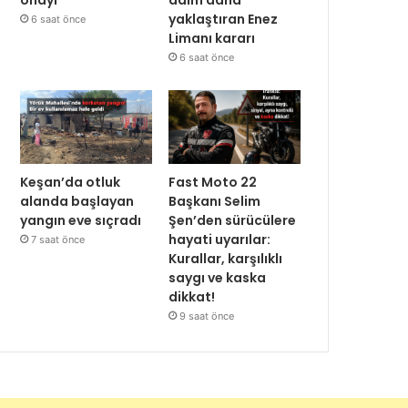
yaklaştıran Enez
6 saat önce
Limanı kararı
6 saat önce
Keşan’da otluk
Fast Moto 22
alanda başlayan
Başkanı Selim
yangın eve sıçradı
Şen’den sürücülere
hayati uyarılar:
7 saat önce
Kurallar, karşılıklı
saygı ve kaska
dikkat!
9 saat önce