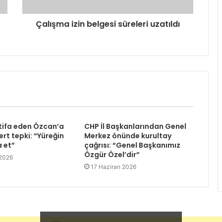
Çalışma izin belgesi süreleri uzatıldı
tifa eden Özcan’a
CHP İl Başkanlarından Genel
rt tepki: “Yüreğin
Merkez önünde kurultay
a et”
çağrısı: “Genel Başkanımız
Özgür Özel’dir”
 2026
17 Haziran 2026