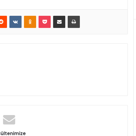
erest
Reddit
VKontakte
Odnoklassniki
Pocket
E-Posta ile paylaş
Yazdır
Bültenimize