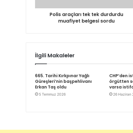
Polis araçları tek tek durdurdu
muafiyet belgesi sordu
İlgili Makaleler
665. Tarihi Kırkpınar Yağlı
CHP’den is
Güreşleri’nin başpehlivanı
örgütten se
Erkan Taş oldu
varsa istif
5 Temmuz 2026
26 Haziran