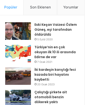
Popüler
Son Eklenen
Yorumlar
Eski Keşan Vaizesi Özlem
Güneş, eşi tarafından
öldürüldü
5 Eylül 2020
Türkiye’nin en çok
okuyan ilk 10 ili arasında
Edirne de var
7 Ocak 2021
İki kardeşin karıştığı feci
kazada biri hayatını
kaybetti
20 Ocak 2023
Çalıştığı şirkete ait
otomobili benzin
dökerek yaktı