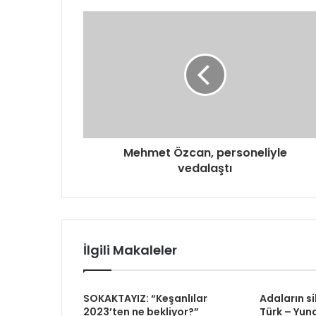
d
r
e
s
i
n
i
z
i
g
Mehmet Özcan, personeliyle
i
vedalaştı
r
i
n
i
z
İlgili Makaleler
SOKAKTAYIZ: “Keşanlılar
Adaların si
2023’ten ne bekliyor?”
Türk – Yuna