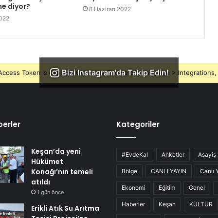
e diyor?
8 Haziran 2022
2022
Bizi Instagram'da Takip Edin!
ccess Token is expired, Go to the Theme options page > Integrations, t
erler
Kategoriler
Keşan’da yeni
#EvdeKal
Anketler
Asayiş
Hükümet
Konağı’nın temeli
Bölge
CANLI YAYIN
Canlı 
atıldı
Ekonomi
Eğitim
Genel
1 gün önce
Haberler
Keşan
KÜLTÜR
Erikli Atık Su Arıtma