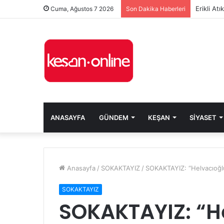
Erikli At
Cuma, Ağustos 7 2026
Son Dakika Haberleri
ANASAYFA
GÜNDEM
KEŞAN
SIYASET
Anasayfa
/
SOKAKTAYIZ
/
SOKAKTAYIZ: “Helvacıoğlu
SOKAKTAYIZ
SOKAKTAYIZ: “H