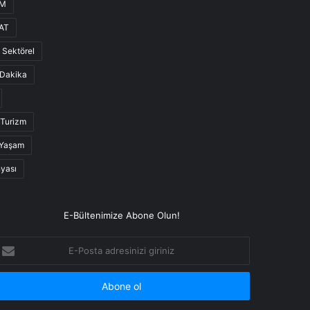
UM
AT
Sektörel
Dakika
Turizm
Yaşam
nyası
E-Bültenimize Abone Olun!
-
osta
dresinizi
iriniz