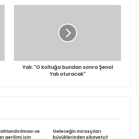
Yalı: "O koltuğa bundan sonra Şenol
Yalı oturacak"
lahlandırılması ve
Geleceğin mirasçıları
n gerilimi için
büyüklerinden şikayetçi!