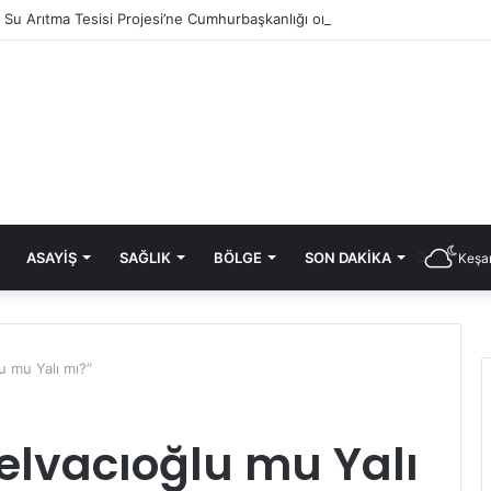
ık Su Arıtma Tesisi Projesi’ne Cumhurbaşkanlığı onayı
ASAYIŞ
SAĞLIK
BÖLGE
SON DAKIKA
Keşan
 mu Yalı mı?”
elvacıoğlu mu Yalı