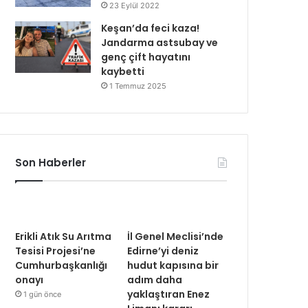
23 Eylül 2022
Keşan’da feci kaza!
Jandarma astsubay ve
genç çift hayatını
kaybetti
1 Temmuz 2025
Son Haberler
Erikli Atık Su Arıtma
İl Genel Meclisi’nde
Tesisi Projesi’ne
Edirne’yi deniz
Cumhurbaşkanlığı
hudut kapısına bir
onayı
adım daha
yaklaştıran Enez
1 gün önce