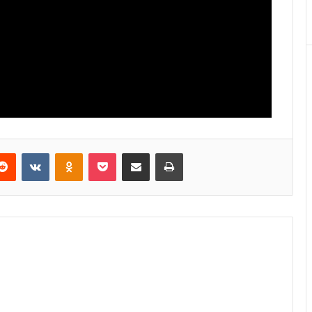
Reddit
VKontakte
Odnoklassniki
Pocket
E-Posta ile paylaş
Yazdır