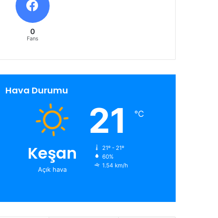
0
Fans
Hava Durumu
21
℃
Keşan
21º - 21º
60%
1.54 km/h
Açık hava