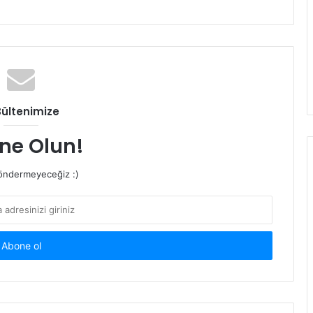
Bültenimize
ne Olun!
ndermeyeceğiz :)