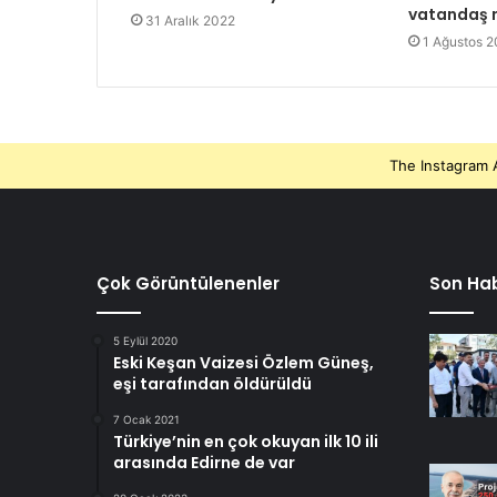
vatandaş n
31 Aralık 2022
1 Ağustos 
The Instagram A
Çok Görüntülenenler
Son Hab
5 Eylül 2020
Eski Keşan Vaizesi Özlem Güneş,
eşi tarafından öldürüldü
7 Ocak 2021
Türkiye’nin en çok okuyan ilk 10 ili
arasında Edirne de var