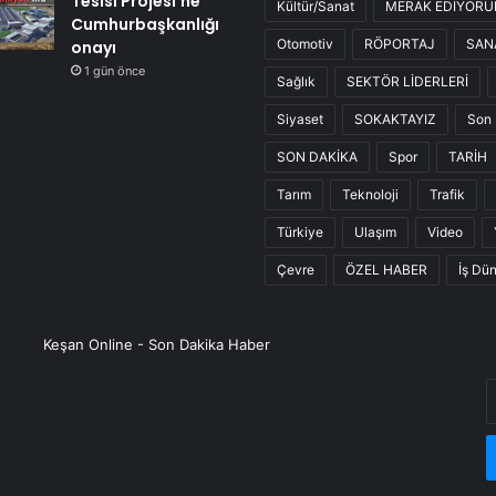
Tesisi Projesi’ne
Kültür/Sanat
MERAK EDİYOR
Cumhurbaşkanlığı
Otomotiv
RÖPORTAJ
SAN
onayı
1 gün önce
Sağlık
SEKTÖR LİDERLERİ
Siyaset
SOKAKTAYIZ
Son 
SON DAKİKA
Spor
TARİH
Tarım
Teknoloji
Trafik
Türkiye
Ulaşım
Video
Çevre
ÖZEL HABER
İş Dü
Keşan Online - Son Dakika Haber
E
P
a
g