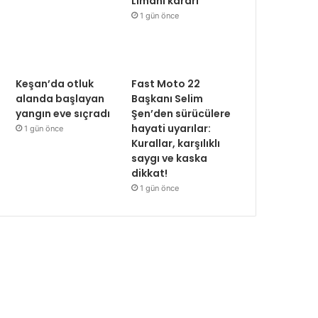
Limanı kararı
1 gün önce
Keşan’da otluk
Fast Moto 22
alanda başlayan
Başkanı Selim
yangın eve sıçradı
Şen’den sürücülere
hayati uyarılar:
1 gün önce
Kurallar, karşılıklı
saygı ve kaska
dikkat!
1 gün önce