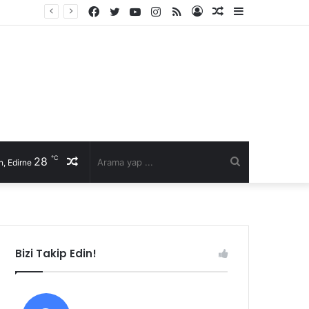
Facebook
Twitter
YouTube
Instagram
RSS
Kayıt
Rastgele
Kenar
Ol
Makale
Bölmesi
℃
28
Rastgele
Arama
, Edirne
Makale
yap
...
Bizi Takip Edin!