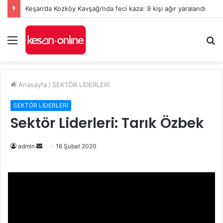
Keşan’da Kozköy Kavşağı’nda feci kaza: 9 kişi ağır yaralandı
Menü
A
y
...
Anasayfa
/
SEKTÖR LİDERLERİ
SEKTÖR LİDERLERİ
Sektör Liderleri: Tarık Özbek
Bir
admin
16 Şubat 2020
e-
posta
göndermek