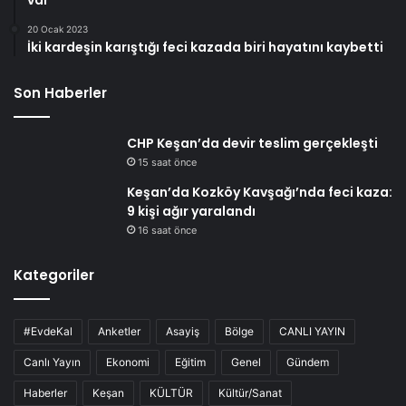
var
20 Ocak 2023
İki kardeşin karıştığı feci kazada biri hayatını kaybetti
Son Haberler
CHP Keşan’da devir teslim gerçekleşti
15 saat önce
Keşan’da Kozköy Kavşağı’nda feci kaza:
9 kişi ağır yaralandı
16 saat önce
Kategoriler
#EvdeKal
Anketler
Asayiş
Bölge
CANLI YAYIN
Canlı Yayın
Ekonomi
Eğitim
Genel
Gündem
Haberler
Keşan
KÜLTÜR
Kültür/Sanat