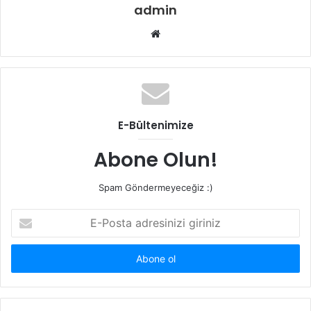
admin
Web
sitesi
E-Bültenimize
Abone Olun!
Spam Göndermeyeceğiz :)
E-
Posta
adresinizi
giriniz