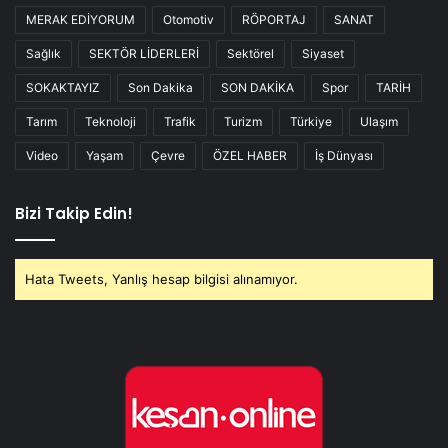
MERAK EDİYORUM
Otomotiv
RÖPORTAJ
SANAT
Sağlık
SEKTÖR LİDERLERİ
Sektörel
Siyaset
SOKAKTAYIZ
Son Dakika
SON DAKİKA
Spor
TARİH
Tarım
Teknoloji
Trafik
Turizm
Türkiye
Ulaşım
Video
Yaşam
Çevre
ÖZEL HABER
İş Dünyası
Bizi Takip Edin!
Hata Tweets, Yanlış hesap bilgisi alınamıyor.