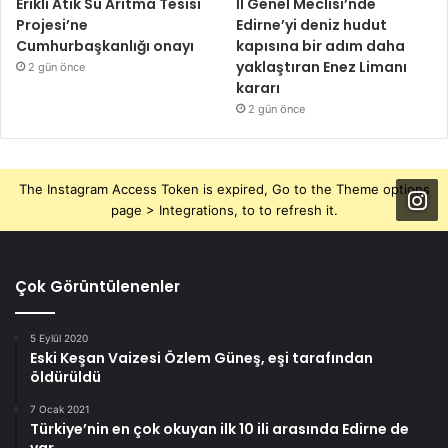
Erikli Atık Su Arıtma Tesisi
İl Genel Meclisi’nde
Projesi’ne
Edirne’yi deniz hudut
Cumhurbaşkanlığı onayı
kapısına bir adım daha
yaklaştıran Enez Limanı
2 gün önce
kararı
2 gün önce
The Instagram Access Token is expired, Go to the Theme options
page > Integrations, to to refresh it.
Çok Görüntülenenler
5 Eylül 2020
Eski Keşan Vaizesi Özlem Güneş, eşi tarafından
öldürüldü
7 Ocak 2021
Türkiye’nin en çok okuyan ilk 10 ili arasında Edirne de