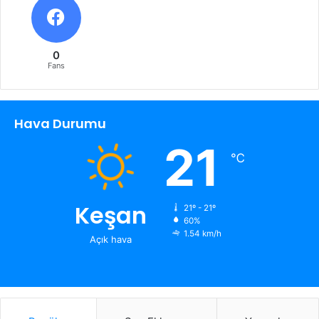
0
Fans
Hava Durumu
21
℃
Keşan
21º - 21º
60%
1.54 km/h
Açık hava