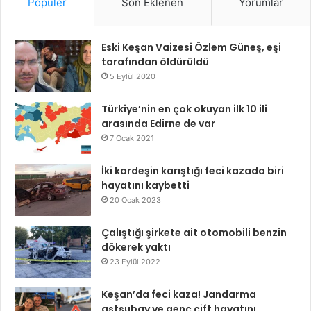
Popüler
Son Eklenen
Yorumlar
Eski Keşan Vaizesi Özlem Güneş, eşi
tarafından öldürüldü
5 Eylül 2020
Türkiye’nin en çok okuyan ilk 10 ili
arasında Edirne de var
7 Ocak 2021
İki kardeşin karıştığı feci kazada biri
hayatını kaybetti
20 Ocak 2023
Çalıştığı şirkete ait otomobili benzin
dökerek yaktı
23 Eylül 2022
Keşan’da feci kaza! Jandarma
astsubay ve genç çift hayatını