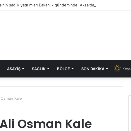
e’nin sağlık yatırımları Bakanlık gündeminde: Aksal’dan Keşan için iki önem
ASAYIŞ
SAĞLIK
BÖLGE
SON DAKIKA
Keşa
li Osman Kale
: Ali Osman Kale