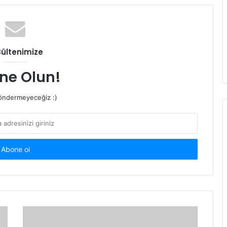
Bültenimize
ne Olun!
ndermeyeceğiz :)