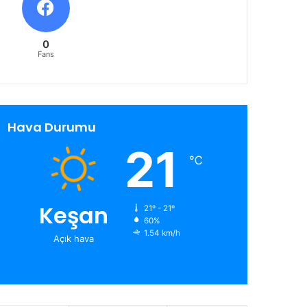
0
Fans
Hava Durumu
21
℃
Keşan
21º - 21º
60%
1.54 km/h
Açık hava