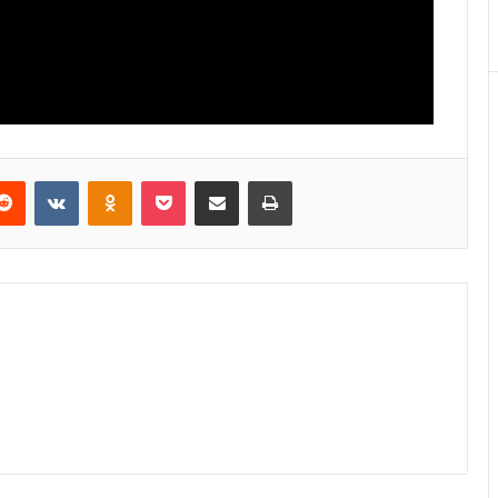
Reddit
VKontakte
Odnoklassniki
Pocket
E-Posta ile paylaş
Yazdır