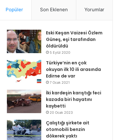
Popüler
Son Eklenen
Yorumlar
Eski Keşan Vaizesi Özlem
Güneş, eşi tarafından
öldürüldü
5 Eylül 2020
Türkiye’nin en çok
okuyan ilk 10 ili arasında
Edirne de var
7 Ocak 2021
İki kardeşin karıştığı feci
kazada biri hayatını
kaybetti
20 Ocak 2023
Çalıştığı şirkete ait
otomobili benzin
dökerek yaktı