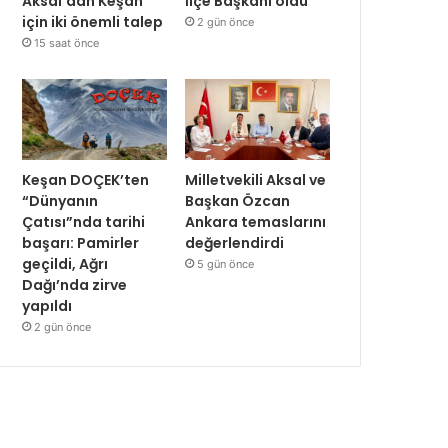
Aksal’dan Keşan
İlçe Başkanı oldu
için iki önemli talep
2 gün önce
15 saat önce
Keşan DOÇEK’ten
Milletvekili Aksal ve
“Dünyanın
Başkan Özcan
Çatısı”nda tarihi
Ankara temaslarını
başarı: Pamirler
değerlendirdi
geçildi, Ağrı
5 gün önce
Dağı’nda zirve
yapıldı
2 gün önce