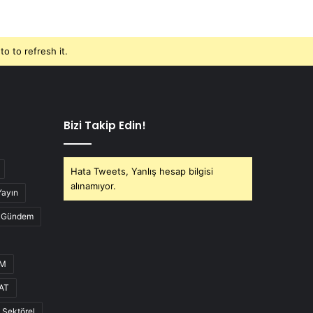
o to refresh it.
Bizi Takip Edin!
Hata Tweets, Yanlış hesap bilgisi
alınamıyor.
Yayın
Gündem
UM
AT
Sektörel