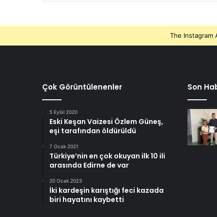
The Instagram A
Çok Görüntülenenler
Son Hab
5 Eylül 2020
Eski Keşan Vaizesi Özlem Güneş,
eşi tarafından öldürüldü
7 Ocak 2021
Türkiye’nin en çok okuyan ilk 10 ili
arasında Edirne de var
20 Ocak 2023
İki kardeşin karıştığı feci kazada
biri hayatını kaybetti