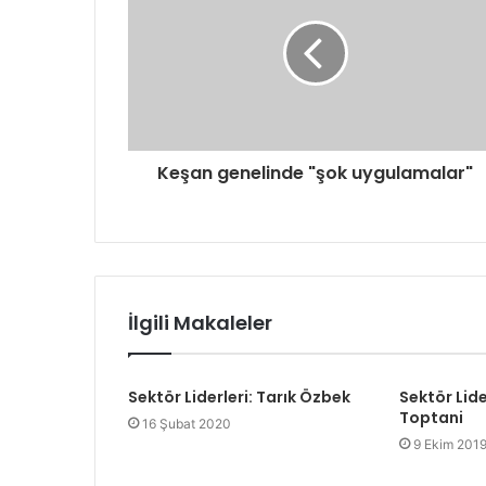
s
i
n
i
z
i
g
Keşan genelinde "şok uygulamalar"
i
r
i
n
i
z
İlgili Makaleler
Sektör Liderleri: Tarık Özbek
Sektör Lide
Toptani
16 Şubat 2020
9 Ekim 201