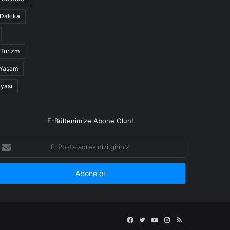
Dakika
Turizm
Yaşam
nyası
E-Bültenimize Abone Olun!
-
osta
dresinizi
iriniz
Facebook
Twitter
YouTube
Instagram
RSS