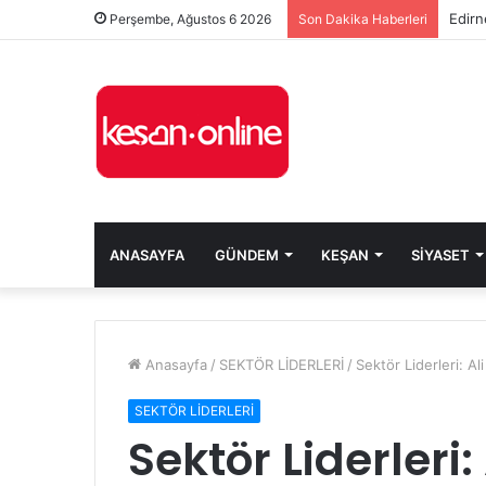
Edirn
Perşembe, Ağustos 6 2026
Son Dakika Haberleri
ANASAYFA
GÜNDEM
KEŞAN
SIYASET
Anasayfa
/
SEKTÖR LİDERLERİ
/
Sektör Liderleri: A
SEKTÖR LİDERLERİ
Sektör Liderleri