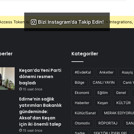
Bizi Instagram'da Takip Edin!
ccess Token is expired, Go to the Theme options page > Integrations, t
erler
Kategoriler
Keşan’da Yeni Parti
#EvdeKal
Anketler
Asayiş
dönemi resmen
başladı
Bölge
CANLI YAYIN
Canlı 
15 saat önce
Ekonomi
Eğitim
Genel
Edirne’nin sağlık
Haberler
Keşan
KÜLTÜR
yatırımları Bakanlık
gündeminde:
Kültür/Sanat
MERAK EDİYOR
Aksal’dan Keşan
Otomotiv
RÖPORTAJ
SAN
için iki önemli talep
15 saat önce
Sağlık
SEKTÖR LİDERLERİ