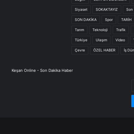
Siyaset
SOKAKTAYIZ
Son 
SON DAKİKA
Spor
TARİH
Tarım
Teknoloji
Trafik
Türkiye
Ulaşım
Video
Çevre
ÖZEL HABER
İş Dü
Keşan Online - Son Dakika Haber
E
P
a
g