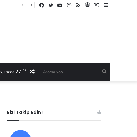
Facebook
Twitter
YouTube
Instagram
RSS
Kayıt
Rastgele
Kenar
li talep
Ol
Makale
Bölmesi
℃
27
Rastgele
Arama
n, Edirne
Makale
yap
...
Bizi Takip Edin!