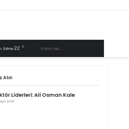
Facebook
Twitter
YouTube
Instagram
RSS
Kayıt
Rastgele
Kenar
Ol
Makale
Bölmesi
℃
22
Rastgele
Arama
, Edirne
Makale
yap
z Atın
...
ktör Liderleri: Ali Osman Kale
Mart 2019