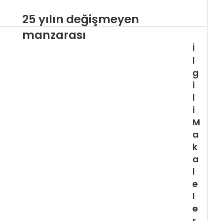
25 yılın değişmeyen
manzarası
İ
l
g
i
l
i
M
a
k
a
l
e
l
e
r