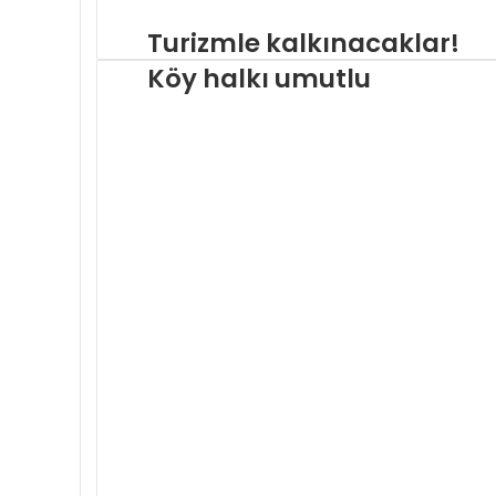
a
a
Turizmle kalkınacaklar!
d
Köy halkı umutlu
r
e
s
i
n
i
z
i
g
i
r
i
n
i
z