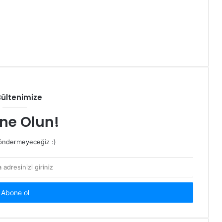
Bültenimize
ne Olun!
ndermeyeceğiz :)