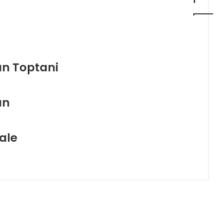
can Toptani
an
Kale