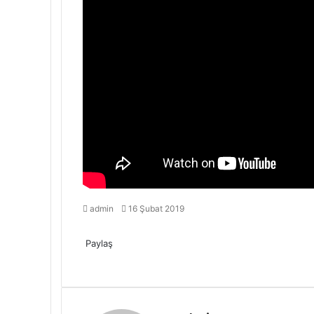
admin
B
16 Şubat 2019
i
F
T
L
T
P
R
V
O
P
M
M
W
T
r
a
Paylaş
w
i
u
i
e
K
d
o
e
e
h
e
e
c
F
i
T
n
L
m
T
n
P
d
R
o
V
n
O
c
P
s
E
Y
s
a
l
-
e
a
t
w
k
i
b
u
t
i
d
e
n
K
o
d
k
o
s
-
a
s
t
e
p
b
c
t
i
e
n
l
m
e
n
i
d
t
o
k
n
e
c
e
P
z
e
s
g
o
o
e
e
t
d
k
r
b
r
t
t
d
a
n
l
o
t
k
n
o
d
n
A
r
s