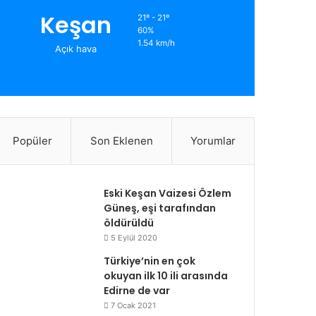
Keşan
21º - 21º
60%
1.54 km/h
Açık hava
Popüler
Son Eklenen
Yorumlar
Eski Keşan Vaizesi Özlem
Güneş, eşi tarafından
öldürüldü
5 Eylül 2020
Türkiye’nin en çok
okuyan ilk 10 ili arasında
Edirne de var
7 Ocak 2021