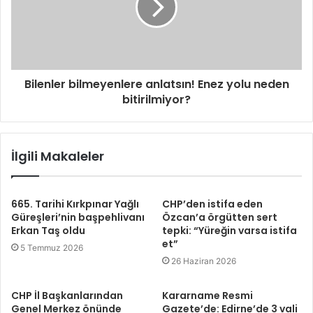
Bilenler bilmeyenlere anlatsın! Enez yolu neden
bitirilmiyor?
İlgili Makaleler
665. Tarihi Kırkpınar Yağlı
CHP’den istifa eden
Güreşleri’nin başpehlivanı
Özcan’a örgütten sert
Erkan Taş oldu
tepki: “Yüreğin varsa istifa
et”
5 Temmuz 2026
26 Haziran 2026
CHP İl Başkanlarından
Kararname Resmi
Genel Merkez önünde
Gazete’de: Edirne’de 3 vali