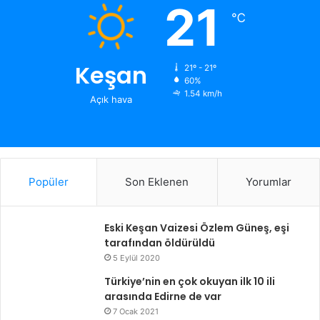
21
℃
Keşan
21º - 21º
60%
1.54 km/h
Açık hava
Popüler
Son Eklenen
Yorumlar
Eski Keşan Vaizesi Özlem Güneş, eşi
tarafından öldürüldü
5 Eylül 2020
Türkiye’nin en çok okuyan ilk 10 ili
arasında Edirne de var
7 Ocak 2021