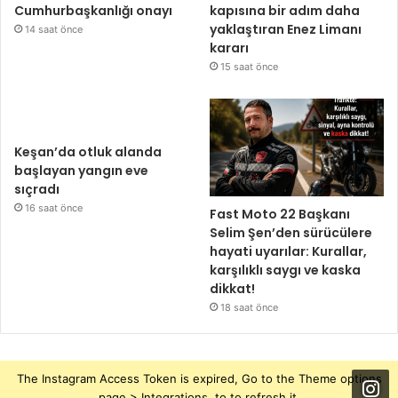
Cumhurbaşkanlığı onayı
kapısına bir adım daha
yaklaştıran Enez Limanı
14 saat önce
kararı
15 saat önce
Keşan’da otluk alanda
başlayan yangın eve
sıçradı
16 saat önce
Fast Moto 22 Başkanı
Selim Şen’den sürücülere
hayati uyarılar: Kurallar,
karşılıklı saygı ve kaska
dikkat!
18 saat önce
The Instagram Access Token is expired, Go to the Theme options
page > Integrations, to to refresh it.