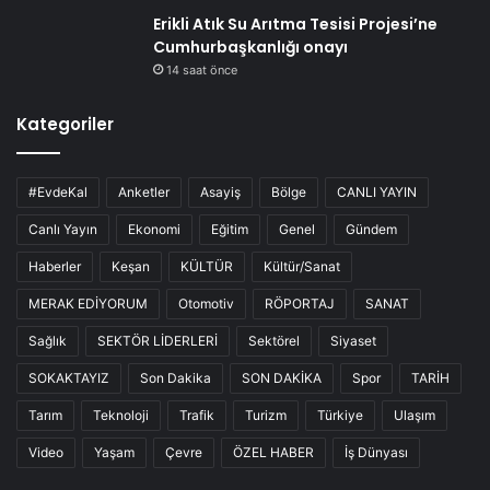
Erikli Atık Su Arıtma Tesisi Projesi’ne
Cumhurbaşkanlığı onayı
14 saat önce
Kategoriler
#EvdeKal
Anketler
Asayiş
Bölge
CANLI YAYIN
Canlı Yayın
Ekonomi
Eğitim
Genel
Gündem
Haberler
Keşan
KÜLTÜR
Kültür/Sanat
MERAK EDİYORUM
Otomotiv
RÖPORTAJ
SANAT
Sağlık
SEKTÖR LİDERLERİ
Sektörel
Siyaset
SOKAKTAYIZ
Son Dakika
SON DAKİKA
Spor
TARİH
Tarım
Teknoloji
Trafik
Turizm
Türkiye
Ulaşım
Video
Yaşam
Çevre
ÖZEL HABER
İş Dünyası