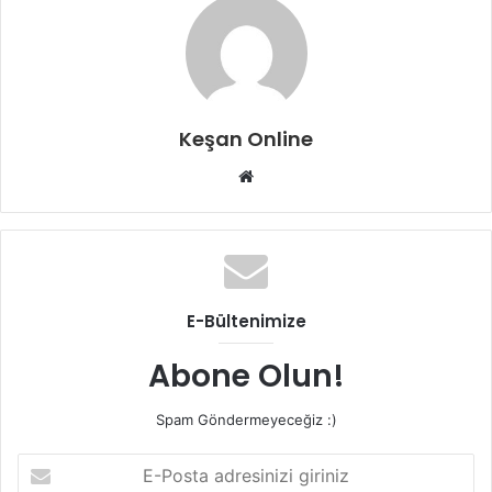
Keşan Online
Web
sitesi
E-Bültenimize
Abone Olun!
Spam Göndermeyeceğiz :)
E-
Posta