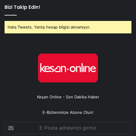
Bizi Takip Edin!
Hata Tweets, Yanlış hesap bilgisi alınamıyor.
Keşan Online - Son Dakika Haber
E-Bültenimize Abone Olun!
E-
Posta