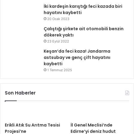
İki kardeşin karıştığı feci kazada biri
hayatını kaybetti
20 Ocak 2023
Çalıştığı şirkete ait otomobili benzin
dökerek yaktı
23 Eylül 2022
Keşan’da feci kaza! Jandarma
astsubay ve genç çift hayatını
kaybetti
1 Temmuz 2025
Son Haberler
Erikli Atık Su Arıtma Tesisi
İl Genel Meclisi’nde
Projesi’ne
Edirne’yi deniz hudut