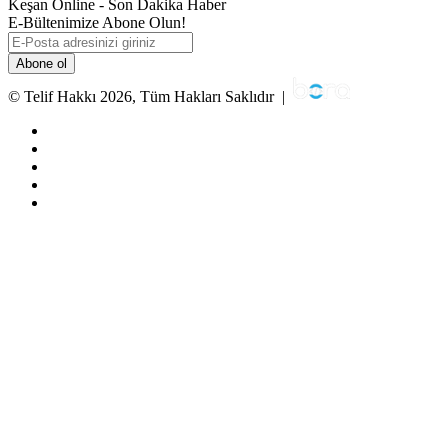
Keşan Online - Son Dakika Haber
E-Bültenimize Abone Olun!
E-
Posta
adresinizi
giriniz
© Telif Hakkı 2026, Tüm Hakları Saklıdır |
Facebook
Twitter
YouTube
Instagram
RSS
Facebook
Twitter
WhatsApp
Telegram
Viber
Başa
dön
tuşu