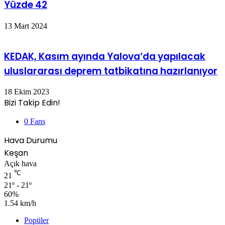
Yüzde 42
13 Mart 2024
KEDAK, Kasım ayında Yalova’da yapılacak
uluslararası deprem tatbikatına hazırlanıyor
18 Ekim 2023
Bizi Takip Edin!
0
Fans
Hava Durumu
Keşan
Açık hava
℃
21
21º - 21º
60%
1.54 km/h
Popüler