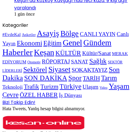
Keşan’da Kozköy Kavşağı’nda feci kaza: 9 kişi ağır
yaralandı
1 gün önce
Kategoriler
Asayiş
Bölge
CANLI YAYIN
Canlı
#EvdeKal
Anketler
Genel
Gündem
Ekonomi
Eğitim
Yayın
Haberler
Keşan
KÜLTÜR
Kültür/Sanat
MERAK
Sağlık
RÖPORTAJ
SANAT
EDİYORUM
SEKTÖR
Otomotiv
Siyaset
Sektörel
Son
SOKAKTAYIZ
LİDERLERİ
Dakika
SON DAKİKA
Spor
Tarım
TARİH
Yaşam
Türkiye
Trafik
Turizm
Ulaşım
Teknoloji
Video
Çevre
ÖZEL HABER
İş Dünyası
Bizi Takip Edin!
Hata Tweets, Yanlış hesap bilgisi alınamıyor.