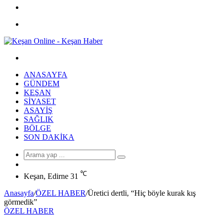
Facebook
Menü
Arama
yap
ANASAYFA
...
GÜNDEM
KEŞAN
SIYASET
ASAYIŞ
SAĞLIK
BÖLGE
SON DAKIKA
Arama
Rastgele
yap
Makale
℃
...
Keşan, Edirne
31
Anasayfa
/
ÖZEL HABER
/
Üretici dertli, “Hiç böyle kurak kış
görmedik”
ÖZEL HABER