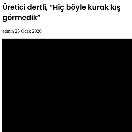
Üretici dertli, “Hiç böyle kurak kış
görmedik”
Bir
admin
25 Ocak 2020
e-
posta
göndermek