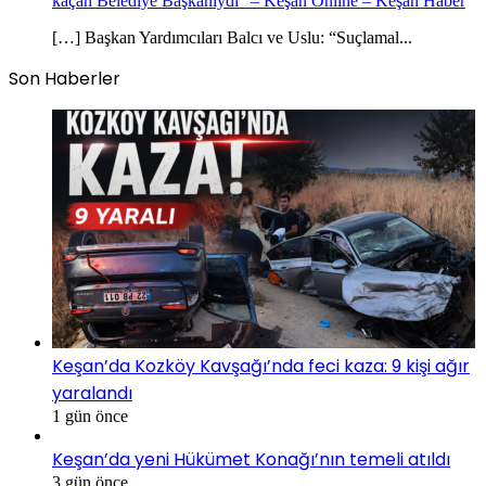
kaçan Belediye Başkanıydı” – Keşan Online – Keşan Haber
[…] Başkan Yardımcıları Balcı ve Uslu: “Suçlamal...
Son Haberler
Keşan’da Kozköy Kavşağı’nda feci kaza: 9 kişi ağır
yaralandı
1 gün önce
Keşan’da yeni Hükümet Konağı’nın temeli atıldı
3 gün önce