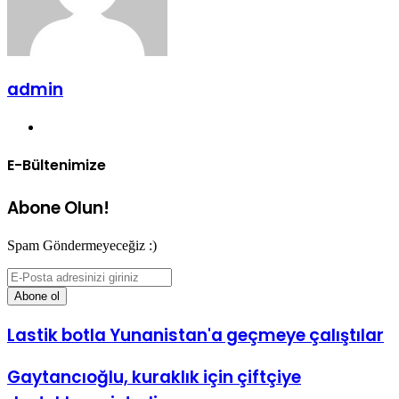
admin
Web
sitesi
E-Bültenimize
Abone Olun!
Spam Göndermeyeceğiz :)
E-
Posta
adresinizi
giriniz
Lastik botla Yunanistan'a geçmeye çalıştılar
Gaytancıoğlu, kuraklık için çiftçiye