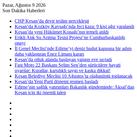
Pazar, Ağustos 9 2026
Son Dakika Haberleri
CHP Keşan’da devir teslim gerçekleşti
Keşan’da Kozköy Kavşağı’nda feci kaza: 9 kişi ağır yaralandı
Keşan’da yeni Hükümet Konağı’nın temeli atıldı
Erikli Atık Su Arıtma Tesisi Projesi’ne Cumhurbaşkanlığı
onayı
İl Genel Meclisi’nde Edirne’yi deniz hudut kapısına bir adım
daha yaklaştıran Enez Limanı kararı
Keşan’da otluk alanda başlayan yangın eve sıçradı
Fast Moto 22 Başkanı Selim Şen’den sürücülere hayati
uyarılar: Kurallar, karşılıklı saygı ve kaska dikkat!
Keşan Belediye Meclisi 10 Ağustos’ta olağanüstü toplanacak
Keşan’da Yeni Parti dönemi resmen başladı
Edirne’nin sağlık yatırımları Bakanlık gündeminde: Aksal’dan
Keşan için iki önemli talep
Kenar
Bölmesi
Rastgele
Makale
Kayıt
Ol
RSS
Instagram
YouTube
Twitter