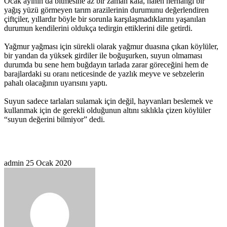
Ocak ayının da bitmesine az bir zaman kala, halen herhangi bir
yağış yüzü görmeyen tarım arazilerinin durumunu değerlendiren
çiftçiler, yıllardır böyle bir sorunla karşılaşmadıklarını yaşanılan
durumun kendilerini oldukça tedirgin ettiklerini dile getirdi.
Yağmur yağması için sürekli olarak yağmur duasına çıkan köylüler,
bir yandan da yüksek girdiler ile boğuşurken, suyun olmaması
durumda bu sene hem buğdayın tarlada zarar göreceğini hem de
barajlardaki su oranı neticesinde de yazlık meyve ve sebzelerin
pahalı olacağının uyarısını yaptı.
Suyun sadece tarlaları sulamak için değil, hayvanları beslemek ve
kullanmak için de gerekli olduğunun altını sıklıkla çizen köylüler
“suyun değerini bilmiyor” dedi.
Bir
admin
25 Ocak 2020
e-
posta
göndermek