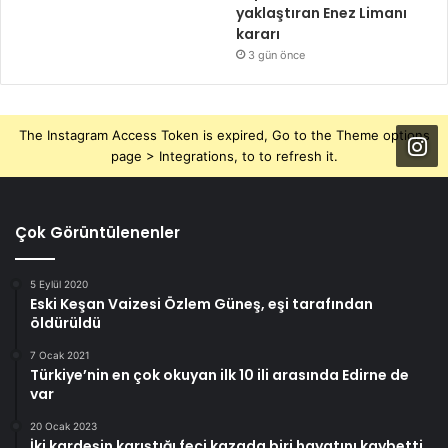
yaklaştıran Enez Limanı
kararı
3 gün önce
The Instagram Access Token is expired, Go to the Theme options
page > Integrations, to to refresh it.
Çok Görüntülenenler
5 Eylül 2020
Eski Keşan Vaizesi Özlem Güneş, eşi tarafından
öldürüldü
7 Ocak 2021
Türkiye’nin en çok okuyan ilk 10 ili arasında Edirne de
var
20 Ocak 2023
İki kardeşin karıştığı feci kazada biri hayatını kaybetti