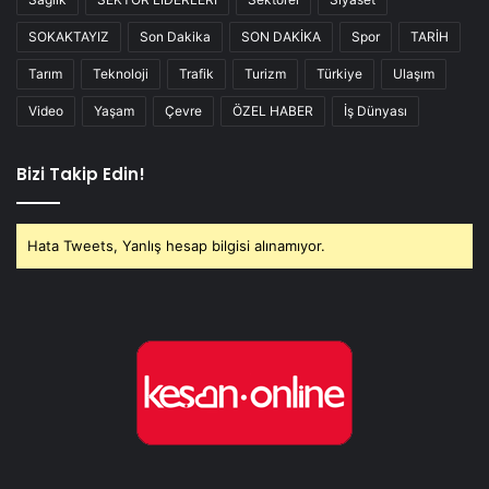
SOKAKTAYIZ
Son Dakika
SON DAKİKA
Spor
TARİH
Tarım
Teknoloji
Trafik
Turizm
Türkiye
Ulaşım
Video
Yaşam
Çevre
ÖZEL HABER
İş Dünyası
Bizi Takip Edin!
Hata Tweets, Yanlış hesap bilgisi alınamıyor.