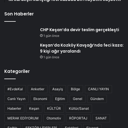
Son Haberler
CHP Keşan’da devir teslim gerçekleşti
1 gün önce
Keşan’da Kozköy Kavşağı’nda feci kaza:
9 kişi ağır yaralandı
1 gün önce
Kategoriler
#EvdeKal
Anketler
Asayiş
Bölge
CANLI YAYIN
Canlı Yayın
Ekonomi
Eğitim
Genel
Gündem
Haberler
Keşan
KÜLTÜR
Kültür/Sanat
MERAK EDİYORUM
Otomotiv
RÖPORTAJ
SANAT
Sağlık
SEKTÖR LİDERLERİ
Sektörel
Siyaset