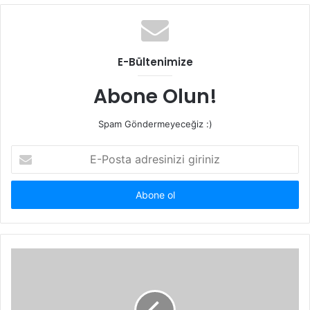
b
s
i
t
E-Bültenimize
e
s
Abone Olun!
i
Spam Göndermeyeceğiz :)
E
-
P
o
s
t
a
a
d
r
e