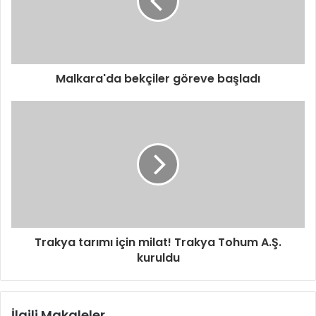
s
i
n
i
z
i
Malkara'da bekçiler göreve başladı
g
i
r
i
n
i
z
Trakya tarımı için milat! Trakya Tohum A.Ş.
kuruldu
İlgili Makaleler