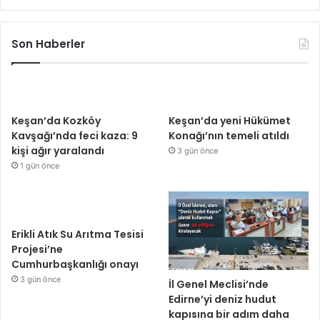
Son Haberler
Keşan’da Kozköy
Keşan’da yeni Hükümet
Kavşağı’nda feci kaza: 9
Konağı’nın temeli atıldı
kişi ağır yaralandı
3 gün önce
1 gün önce
Erikli Atık Su Arıtma Tesisi
Projesi’ne
Cumhurbaşkanlığı onayı
3 gün önce
İl Genel Meclisi’nde
Edirne’yi deniz hudut
kapısına bir adım daha