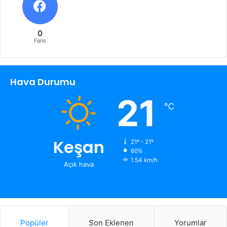
0
Fans
Hava Durumu
21
℃
Keşan
21º - 21º
60%
1.54 km/h
Açık hava
Popüler
Son Eklenen
Yorumlar