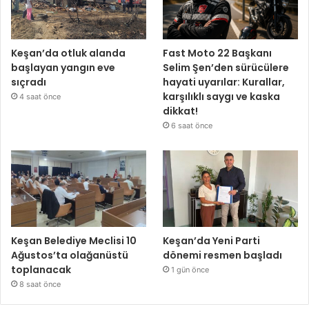
Keşan’da otluk alanda
Fast Moto 22 Başkanı
başlayan yangın eve
Selim Şen’den sürücülere
sıçradı
hayati uyarılar: Kurallar,
karşılıklı saygı ve kaska
4 saat önce
dikkat!
6 saat önce
Keşan Belediye Meclisi 10
Keşan’da Yeni Parti
Ağustos’ta olağanüstü
dönemi resmen başladı
toplanacak
1 gün önce
8 saat önce