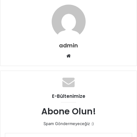
admin
W
e
b
s
i
t
E-Bültenimize
e
s
Abone Olun!
i
Spam Göndermeyeceğiz :)
E