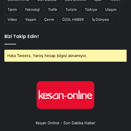
Tarım
Teknoloji
Trafik
Turizm
Türkiye
Ulaşım
Video
Yaşam
Çevre
ÖZEL HABER
İş Dünyası
Bizi Takip Edin!
Hata Tweets, Yanlış hesap bilgisi alınamıyor.
Keşan Online - Son Dakika Haber