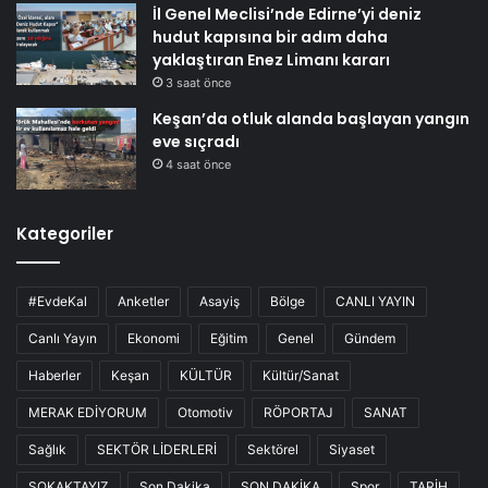
İl Genel Meclisi’nde Edirne’yi deniz
hudut kapısına bir adım daha
yaklaştıran Enez Limanı kararı
3 saat önce
Keşan’da otluk alanda başlayan yangın
eve sıçradı
4 saat önce
Kategoriler
#EvdeKal
Anketler
Asayiş
Bölge
CANLI YAYIN
Canlı Yayın
Ekonomi
Eğitim
Genel
Gündem
Haberler
Keşan
KÜLTÜR
Kültür/Sanat
MERAK EDİYORUM
Otomotiv
RÖPORTAJ
SANAT
Sağlık
SEKTÖR LİDERLERİ
Sektörel
Siyaset
SOKAKTAYIZ
Son Dakika
SON DAKİKA
Spor
TARİH