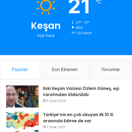
21
℃
Keşan
21º - 21º
60%
1.54 km/h
Açık hava
Popüler
Son Eklenen
Yorumlar
Eski Keşan Vaizesi Özlem Güneş, eşi
tarafından öldürüldü
5 Eylül 2020
Türkiye’nin en çok okuyan ilk 10 ili
arasında Edirne de var
7 Ocak 2021