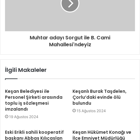
i
z
Muhtar adayı Sorgut ile B. Cami
Mahallesi'ndeyiz
İlgili Makaleler
Keşan Belediyesi ile
Keşanlı Burak Taşdelen,
Personel Şirketi arasında
Çorlu’daki evinde ölü
toplu iş sözleşmesi
bulundu
imzalandı
15 Ağustos 2024
19 Ağustos 2024
Eski Erikli sahili kooperatif
Keşan Hükümet Konağı ve
başkanı Abbas Kılıçaslan
İlçe Emniyet Müdürlüğü