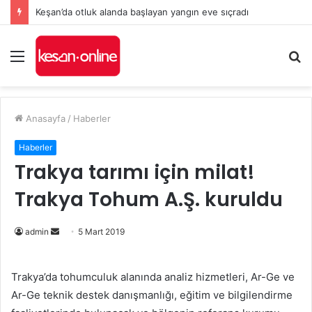
Keşan’da otluk alanda başlayan yangın eve sıçradı
Menü
A
y
...
Anasayfa
/
Haberler
Haberler
Trakya tarımı için milat!
Trakya Tohum A.Ş. kuruldu
admin
B
5 Mart 2019
i
r
Trakya’da tohumculuk alanında analiz hizmetleri, Ar-Ge ve
e
Ar-Ge teknik destek danışmanlığı, eğitim ve bilgilendirme
-