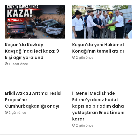
Keşan’da Kozköy
Keşan’da yeni Hükümet
Kavşağı’nda feci kaza: 9
Konağı’nın temeli atıldı
kişi ağır yaralandı
2 gün önce
11 saat önce
Erikli Atık Su Arıtma Tesisi
İl Genel Meclisi’nde
Projesi’ne
Edirne’yi deniz hudut
Cumhurbaşkanlığı onayı
kapısına bir adım daha
yaklaştıran Enez Limanı
2 gün önce
kararı
2 gün önce