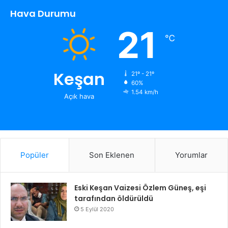
Hava Durumu
21
℃
Keşan
21º - 21º
60%
1.54 km/h
Açık hava
Popüler
Son Eklenen
Yorumlar
Eski Keşan Vaizesi Özlem Güneş, eşi
tarafından öldürüldü
5 Eylül 2020