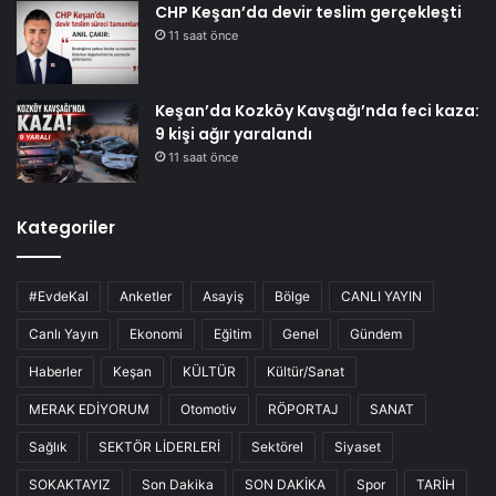
CHP Keşan’da devir teslim gerçekleşti
11 saat önce
Keşan’da Kozköy Kavşağı’nda feci kaza:
9 kişi ağır yaralandı
11 saat önce
Kategoriler
#EvdeKal
Anketler
Asayiş
Bölge
CANLI YAYIN
Canlı Yayın
Ekonomi
Eğitim
Genel
Gündem
Haberler
Keşan
KÜLTÜR
Kültür/Sanat
MERAK EDİYORUM
Otomotiv
RÖPORTAJ
SANAT
Sağlık
SEKTÖR LİDERLERİ
Sektörel
Siyaset
SOKAKTAYIZ
Son Dakika
SON DAKİKA
Spor
TARİH