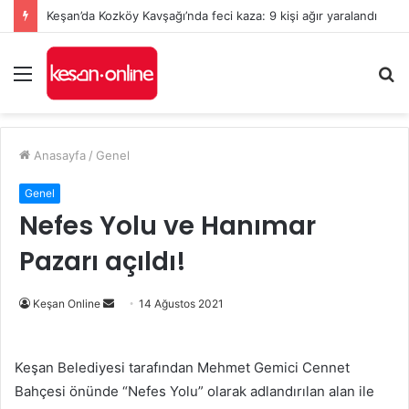
Keşan’da Kozköy Kavşağı’nda feci kaza: 9 kişi ağır yaralandı
Menü
A
y
...
Anasayfa
/
Genel
Genel
Nefes Yolu ve Hanımar
Pazarı açıldı!
Bir
Keşan Online
14 Ağustos 2021
e-
posta
Keşan Belediyesi tarafından Mehmet Gemici Cennet
göndermek
Bahçesi önünde “Nefes Yolu” olarak adlandırılan alan ile