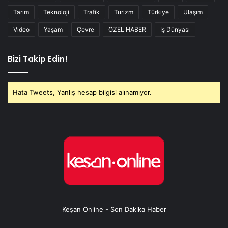
Tarım
Teknoloji
Trafik
Turizm
Türkiye
Ulaşım
Video
Yaşam
Çevre
ÖZEL HABER
İş Dünyası
Bizi Takip Edin!
Hata Tweets, Yanlış hesap bilgisi alınamıyor.
Keşan Online - Son Dakika Haber