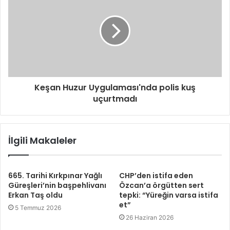
Keşan Huzur Uygulaması'nda polis kuş
uçurtmadı
İlgili Makaleler
665. Tarihi Kırkpınar Yağlı
CHP’den istifa eden
Güreşleri’nin başpehlivanı
Özcan’a örgütten sert
Erkan Taş oldu
tepki: “Yüreğin varsa istifa
et”
5 Temmuz 2026
26 Haziran 2026