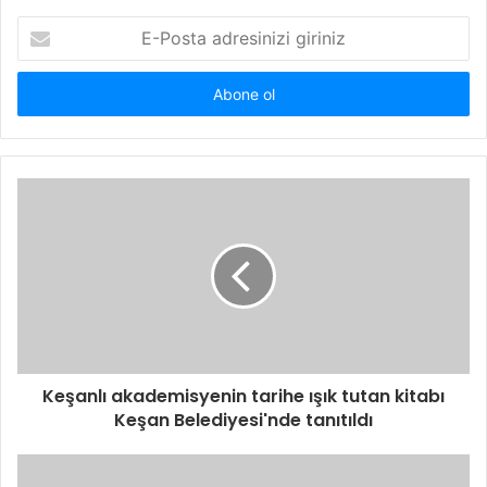
E-
Posta
adresinizi
giriniz
Keşanlı akademisyenin tarihe ışık tutan kitabı
Keşan Belediyesi'nde tanıtıldı