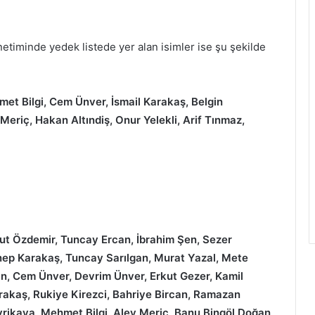
netiminde yedek listede yer alan isimler ise şu şekilde
et Bilgi, Cem Ünver, İsmail Karakaş, Belgin
 Meriç, Hakan Altındiş, Onur Yelekli, Arif Tınmaz,
mut Özdemir, Tuncay Ercan, İbrahim Şen, Sezer
ep Karakaş, Tuncay Sarılgan, Murat Yazal, Mete
n, Cem Ünver, Devrim Ünver, Erkut Gezer, Kamil
arakaş, Rukiye Kirezci, Bahriye Bircan, Ramazan
Sivrikaya, Mehmet Bilgi, Alev Meriç, Banu Bingöl Doğan,