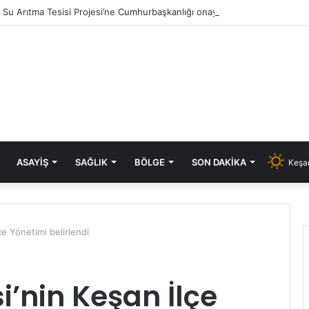
ık Su Arıtma Tesisi Projesi’ne Cumhurbaşkanlığı onayı
ASAYIŞ
SAĞLIK
BÖLGE
SON DAKIKA
Keşan
çe Yönetimi belirlendi
i’nin Keşan İlçe