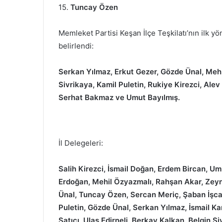
15.
Tuncay Özen
Memleket Partisi Keşan İlçe Teşkilatı’nın ilk yö
belirlendi:
Serkan Yılmaz, Erkut Gezer, Gözde Ünal, Mehm
Sivrikaya, Kamil Puletin, Rukiye Kirezci, Alev
Serhat Bakmaz ve Umut Bayılmış.
İl Delegeleri:
Salih Kirezci, İsmail Doğan, Erdem Bircan, U
Erdoğan, Mehil Özyazmalı, Rahşan Akar, Zeyn
Ünal, Tuncay Özen, Sercan Meriç, Şaban İşca
Puletin, Gözde Ünal, Serkan Yılmaz, İsmail K
Satıcı, Ulaş Edirneli, Berkay Kalkan, Belgin 