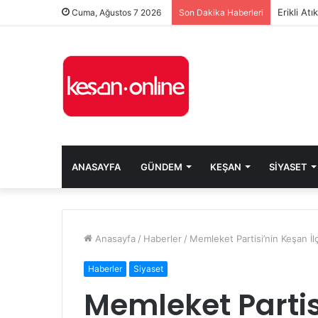
Erikli At
Cuma, Ağustos 7 2026
Son Dakika Haberleri
ANASAYFA
GÜNDEM
KEŞAN
SIYASET
Anasayfa
/
Haberler
/
Memleket Partisi’nin Keşan İl
Haberler
Siyaset
Memleket Partis