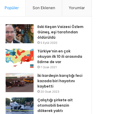
Popüler
Son Eklenen
Yorumlar
Eski Keşan Vaizesi Özlem
Güneş, eşi tarafından
öldürüldü
5 Eylül 2020
Türkiye’nin en çok
okuyan ilk 10 ili arasında
Edirne de var
7 Ocak 2021
İki kardeşin karıştığı feci
kazada biri hayatını
kaybetti
20 Ocak 2023
Çalıştığı şirkete ait
otomobili benzin
dökerek yaktı