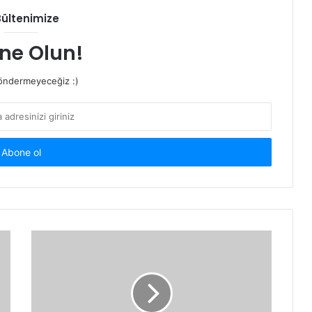
Bültenimize
ne Olun!
ndermeyeceğiz :)