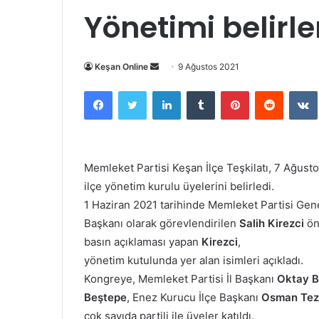
Yönetimi belirle
Bir
Keşan Online
9 Ağustos 2021
e-
Facebook
Twitter
LinkedIn
Tumblr
Pinterest
Reddit
posta
göndermek
Memleket Partisi Keşan İlçe Teşkilatı, 7 Ağust
ilçe yönetim kurulu üyelerini belirledi.
1 Haziran 2021 tarihinde Memleket Partisi Gen
Başkanı olarak görevlendirilen
Salih Kirezci
önd
basın açıklaması yapan
Kirezci
,
yönetim kutulunda yer alan isimleri açıkladı.
Kongreye, Memleket Partisi İl Başkanı
Oktay B
Beştepe
, Enez Kurucu İlçe Başkanı
Osman Tez
çok sayıda partili ile üyeler katıldı.