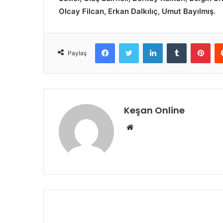
Olcay Filcan, Erkan Dalkılıç, Umut Bayılmış
.
Facebook
Twitter
LinkedIn
Tumblr
Pint
Paylaş
Keşan Online
Web
sitesi