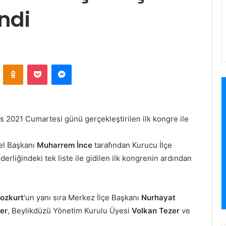
ndi
VKontakte
Odnoklassniki
Pocket
Messenger
os 2021 Cumartesi günü gerçekleştirilen ilk kongre ile
el Başkanı
Muharrem İnce
tarafından Kurucu İlçe
erliğindeki tek liste ile gidilen ilk kongrenin ardından
ozkurt
‘un yanı sıra Merkez İlçe Başkanı
Nurhayat
er
, Beylikdüzü Yönetim Kurulu Üyesi
Volkan Tezer
ve