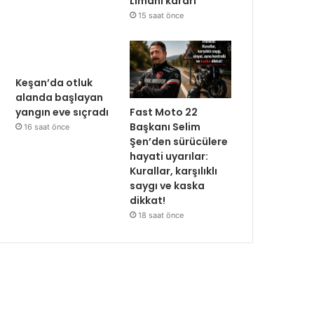
Limanı kararı
15 saat önce
Keşan’da otluk
alanda başlayan
Fast Moto 22
yangın eve sıçradı
Başkanı Selim
16 saat önce
Şen’den sürücülere
hayati uyarılar:
Kurallar, karşılıklı
saygı ve kaska
dikkat!
18 saat önce