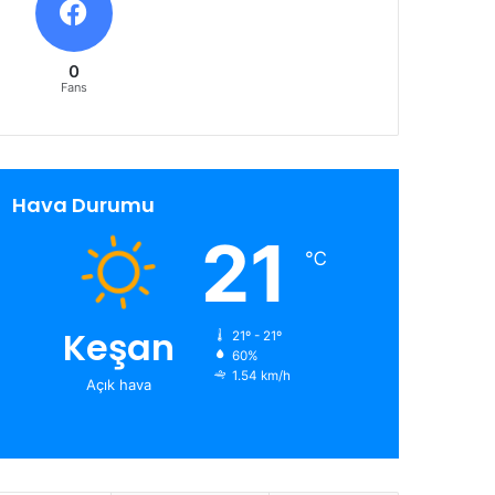
0
Fans
Hava Durumu
21
℃
Keşan
21º - 21º
60%
1.54 km/h
Açık hava