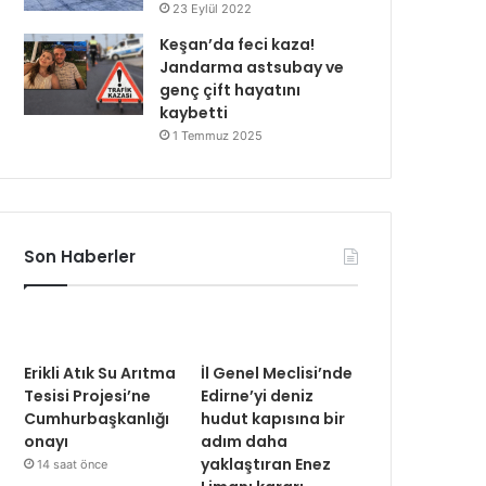
23 Eylül 2022
Keşan’da feci kaza!
Jandarma astsubay ve
genç çift hayatını
kaybetti
1 Temmuz 2025
Son Haberler
Erikli Atık Su Arıtma
İl Genel Meclisi’nde
Tesisi Projesi’ne
Edirne’yi deniz
Cumhurbaşkanlığı
hudut kapısına bir
onayı
adım daha
yaklaştıran Enez
14 saat önce