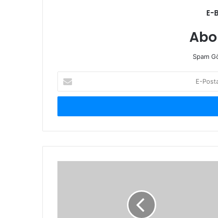
E-
Abo
Spam Gö
E-
Posta
adresinizi
giriniz