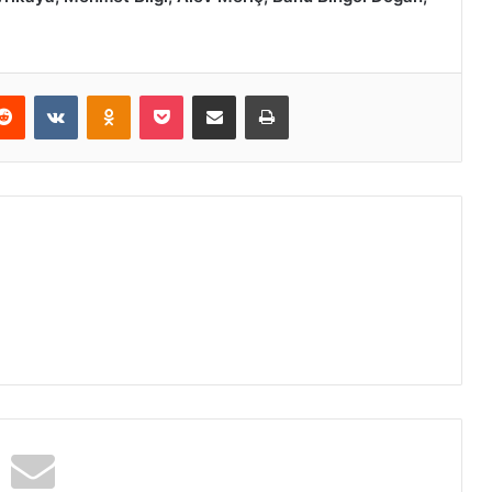
erest
Reddit
VKontakte
Odnoklassniki
Pocket
E-Posta ile paylaş
Yazdır