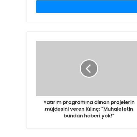
adresinizi
giriniz
Yatırım programına alınan projelerin
müjdesini veren Kılınç: "Muhalefetin
bundan haberi yok!"