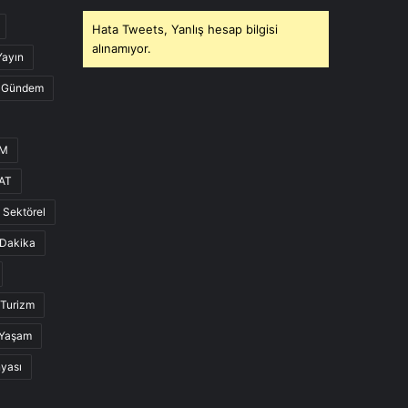
Hata Tweets, Yanlış hesap bilgisi
alınamıyor.
Yayın
Gündem
UM
AT
Sektörel
Dakika
Turizm
Yaşam
nyası