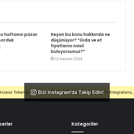
u haftanın pazar
Keşan bu konu hakkında ne
 sorduk
düşünüyor? “Gıda ve et
fiyatlarını nasıl
4
buluyorsunuz?”
15 Haziran 2024
Bizi Instagram'da Takip Edin!
ccess Token is expired, Go to the Theme options page > Integrations, t
erler
Kategoriler