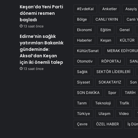
Keşan’da Yeni Parti
#EvdeKal
Anketler
Asayiş
dönemi resmen
başladı
Bölge
CANLI YAYIN
Canlı 
13 saat önce
Ekonomi
Eğitim
Genel
Edirne’nin sağlık
Haberler
Keşan
KÜLTÜR
yatırımları Bakanlık
gündeminde:
Kültür/Sanat
MERAK EDİYOR
Aksal’dan Keşan
Otomotiv
RÖPORTAJ
SAN
için iki önemli talep
13 saat önce
Sağlık
SEKTÖR LİDERLERİ
Siyaset
SOKAKTAYIZ
Son 
SON DAKİKA
Spor
TARİH
Tarım
Teknoloji
Trafik
Türkiye
Ulaşım
Video
Çevre
ÖZEL HABER
İş Dü