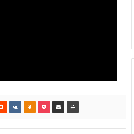
erest
Reddit
VKontakte
Odnoklassniki
Pocket
E-Posta ile paylaş
Yazdır