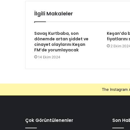
İlgili Makaleler
Savaş Kurtbaba, son
Keşan’da b
dönemde artan şiddet ve
fiyatlarını
cinayet olaylarını Keşan
2 Ekim 202
FM’de yorumlayacak
14 Ekim 2024
The Instagram A
Çok Görüntülenenler
Son Hab