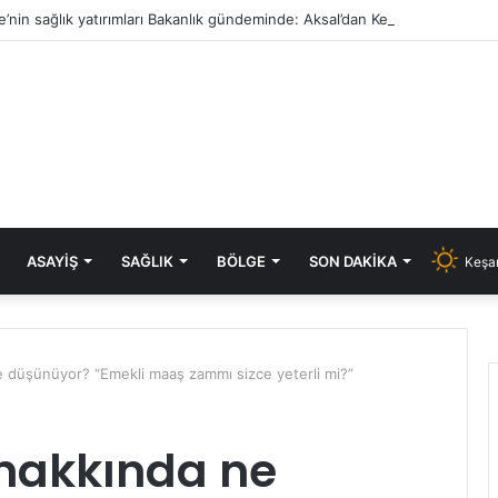
e’nin sağlık yatırımları Bakanlık gündeminde: Aksal’dan Keşan için iki önem
ASAYIŞ
SAĞLIK
BÖLGE
SON DAKIKA
Keşan
 düşünüyor? “Emekli maaş zammı sizce yeterli mi?”
hakkında ne