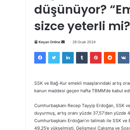
düşünüyor? “E
sizce yeterli mi
Bir
Keşan Online
29 Ocak 2024
e-
Facebook
Twitter
LinkedIn
Tumblr
Pinterest
Reddit
posta
göndermek
SSK ve Bağ-Kur emekli maaşlarındaki artış oran
kanun maddesi geçen hafta TBMM’de kabul edil
Cumhurbaşkanı Recep Tayyip Erdoğan, SSK ve B
duyurmuş, artış oranı yüzde 37,57’den yüzde 4
Cumhurbaşkanı Erdoğan’ın talimatı ile SSK ve 
49,25’e yükselmişti. Gelişmeyi Çalışma ve Sos