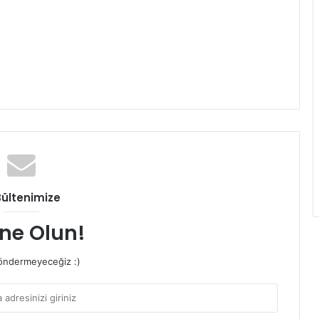
Bültenimize
ne Olun!
ndermeyeceğiz :)