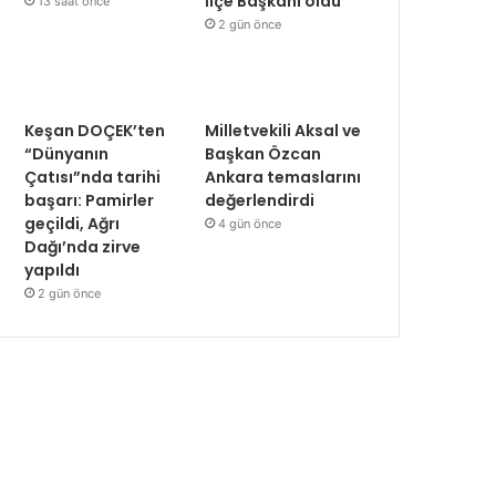
İlçe Başkanı oldu
13 saat önce
2 gün önce
Keşan DOÇEK’ten
Milletvekili Aksal ve
“Dünyanın
Başkan Özcan
Çatısı”nda tarihi
Ankara temaslarını
başarı: Pamirler
değerlendirdi
geçildi, Ağrı
4 gün önce
Dağı’nda zirve
yapıldı
2 gün önce