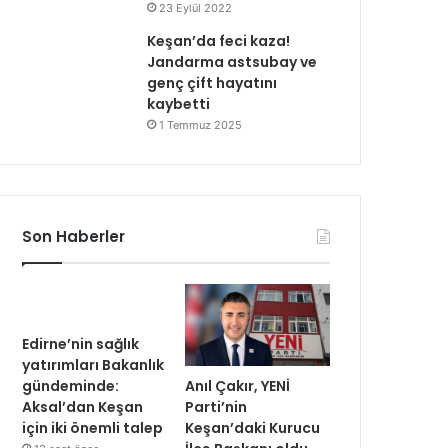
23 Eylül 2022
Keşan’da feci kaza!
Jandarma astsubay ve
genç çift hayatını
kaybetti
1 Temmuz 2025
Son Haberler
Edirne’nin sağlık
yatırımları Bakanlık
Anıl Çakır, YENİ
gündeminde:
Parti’nin
Aksal’dan Keşan
Keşan’daki Kurucu
için iki önemli talep