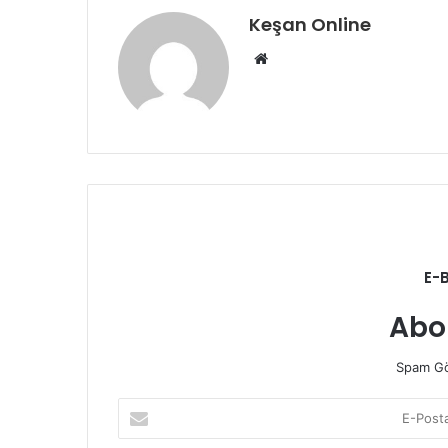
Keşan Online
Web
sitesi
E-
Abo
Spam Gö
E-
Posta