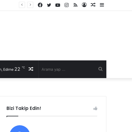
Facebook
Twitter
YouTube
Instagram
RSS
Kayıt
Rastgele
Kenar
li talep
Ol
Makale
Bölmesi
℃
22
Rastgele
Arama
, Edirne
Makale
yap
...
Bizi Takip Edin!