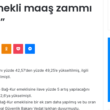
mekli maaş zammı
?”
VKontakte
Odnoklassniki
Pocket
Messenger
ı yüzde 42,57’den yüzde 49,25’e yükseltilmiş, ilgili
mişti.
ağ-Kur emeklisine ilave yüzde 5 artış yapılacağını
2,6’ya yükselmişti.
Bağ-Kur emeklisine bir ek zam daha yapılmış ve bu oran
yal Güvenlik Bakanı Vedat Işıkhan duyurmuştu.