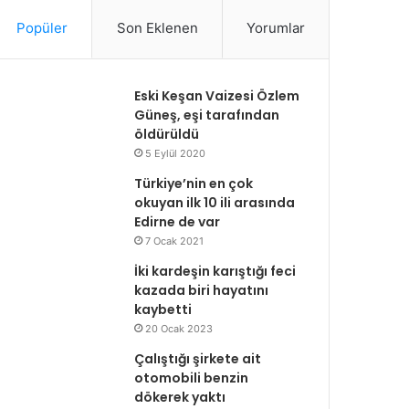
Popüler
Son Eklenen
Yorumlar
Eski Keşan Vaizesi Özlem
Güneş, eşi tarafından
öldürüldü
5 Eylül 2020
Türkiye’nin en çok
okuyan ilk 10 ili arasında
Edirne de var
7 Ocak 2021
İki kardeşin karıştığı feci
kazada biri hayatını
kaybetti
20 Ocak 2023
Çalıştığı şirkete ait
otomobili benzin
dökerek yaktı