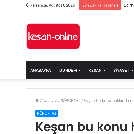
Edirn
Perşembe, Ağustos 6 2026
Son Dakika Haberleri
ANASAYFA
GÜNDEM
KEŞAN
SIYASET
Anasayfa
/
RÖPORTAJ
/
Keşan bu konu hakkında ne
RÖPORTAJ
Keşan bu konu 