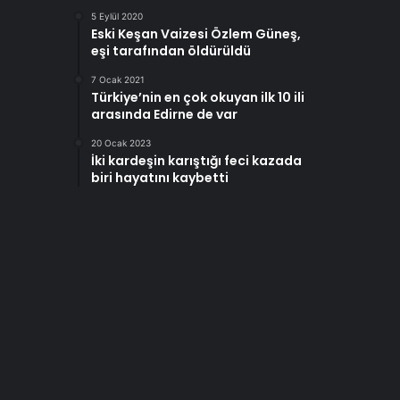
5 Eylül 2020
Eski Keşan Vaizesi Özlem Güneş,
eşi tarafından öldürüldü
7 Ocak 2021
Türkiye’nin en çok okuyan ilk 10 ili
arasında Edirne de var
20 Ocak 2023
İki kardeşin karıştığı feci kazada
biri hayatını kaybetti