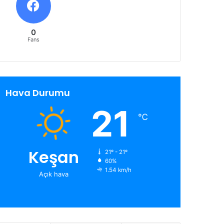
0
Fans
Hava Durumu
21
℃
Keşan
21º - 21º
60%
1.54 km/h
Açık hava