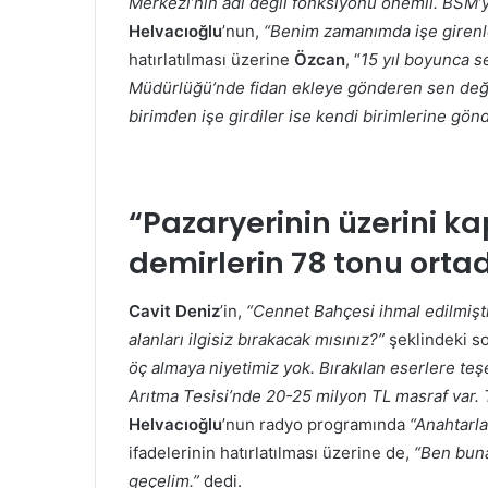
Merkezi’nin adı değil fonksiyonu önemli. BSM’yi
Helvacıoğlu
’nun,
“Benim zamanımda işe girenl
hatırlatılması üzerine
Özcan
, “
15 yıl boyunca s
Müdürlüğü’nde fidan ekleye gönderen sen deği
birimden işe girdiler ise kendi birimlerine gönd
“Pazaryerinin üzerini k
demirlerin 78 tonu orta
Cavit Deniz
’in,
“Cennet Bahçesi ihmal edilmişti
alanları ilgisiz bırakacak mısınız?”
şeklindeki s
öç almaya niyetimiz yok. Bırakılan eserlere te
Arıtma Tesisi’nde 20-25 milyon TL masraf var. 
Helvacıoğlu
’nun radyo programında
“Anahtarla
ifadelerinin hatırlatılması üzerine de,
“Ben buna
geçelim.”
dedi.