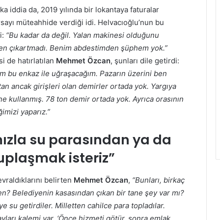
a iddia da, 2019 yılında bir lokantaya faturalar
 arsayı müteahhide verdiği idi. Helvacıoğlu’nun bu
i:
“Bu kadar da değil. Yalan makinesi olduğunu
den çıkartmadı. Benim abdestimden şüphem yok.”
si de hatırlatılan
Mehmet
Özcan
, şunları dile getirdi:
ğım bu enkaz ile uğraşacağım. Pazarın üzerini ben
an ancak girişleri olan demirler ortada yok. Yargıya
rine kullanmış. 78 ton demir ortada yok. Ayrıca orasının
imizi yaparız.”
mızla su parasından ya da
uplaşmak isteriz”
vraldıklarını belirten
Mehmet Özcan
,
“Bunları, birkaç
den? Belediyenin kasasından çıkan bir tane şey var mı?
ye su getirdiler. Milletten cahilce para topladılar.
ayları kalemi var. ‘Önce hizmeti götür, sonra emlak