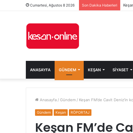
Keşan
Cumartesi, Ağustos 8 2026
Son Dakika Haberleri
ANASAYFA
GÜNDEM
KEŞAN
SIYASET
Anasayfa
/
Gündem
/
Keşan FM’de Cavit Deniz’in k
Gündem
Keşan
RÖPORTAJ
Keşan FM’de Cav