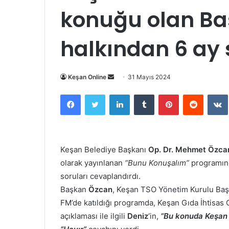
konuğu olan Ba
halkından 6 ay 
Bir
Keşan Online
31 Mayıs 2024
e-
Facebook
Twitter
LinkedIn
Tumblr
Pinterest
Reddit
posta
göndermek
Keşan Belediye Başkanı
Op. Dr. Mehmet Özca
olarak yayınlanan
“Bunu Konuşalım”
programın
soruları cevaplandırdı.
Başkan
Özcan
, Keşan TSO Yönetim Kurulu Ba
FM’de katıldığı programda, Keşan Gıda İhtisa
açıklaması ile ilgili
Deniz
‘in,
“Bu konuda Keşan B