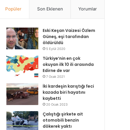
Popüler
Son Eklenen
Yorumlar
Eski Keşan Vaizesi Özlem
Güneş, eşi tarafından
öldürüldü
5 Eylül 2020
Türkiye’nin en çok
okuyan ilk 10 ili arasında
Edirne de var
7 Ocak 2021
İki kardeşin karıştığı feci
kazada biri hayatını
kaybetti
20 Ocak 2023
Çalıştığı şirkete ait
otomobili benzin
dökerek yaktı