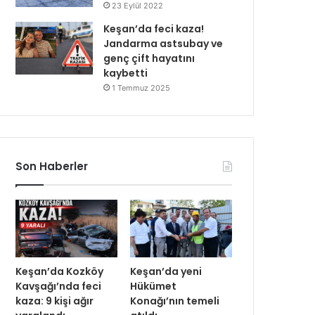
23 Eylül 2022
Keşan’da feci kaza!
Jandarma astsubay ve
genç çift hayatını
kaybetti
1 Temmuz 2025
Son Haberler
Keşan’da Kozköy
Keşan’da yeni
Kavşağı’nda feci
Hükümet
kaza: 9 kişi ağır
Konağı’nın temeli