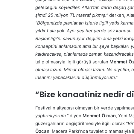
geleceğini söylediler. Allah’tan derin deşarj ş
şimdi 25 milyon TL masraf çıkmış.”
derken, Alan 
“Bölgemizde planlanan işlerle ilgili yetki karm
yıldır hala yok. Aynı şey her yerde söz konusu.
Başkanlığı’nı savunuyor değilim ama yetki karga
konseptini anlamadım ama bir şeye başkaları yap
kaldıracaksa, planlamada zaman kazandıracaks
talip olmasıyla ilgili görüşü sorulan
Mehmet
Ö
olması lazım. Mimar olması lazım. Ne diyelim, ha
insanını yapacaklarını düşünmüyorum.”
“Bize kanaatiniz nedir 
Festivalin altyapısı olmayan bir yerde yapılmasıy
yaptırmıyorum.”
diyen
Mehmet
Özcan
, Yeni Ma
güzergahların değiştirilmesiyle ilgili olarak
“Bi
Özcan
, Macera Parkı’nda tuvalet olmamasıyla i