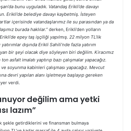
Keşan’da bunu uyguladık. Vatandaş Erikli’de davayı
n. Erikli’de belediye davayı kaybetmiş. İsteyen
 şartlar içerisinde vatandaşlarımız ile su parasından ya da
aşımız burada haklılar.”
derken, Erikli’den yolların
Erikli’de epey taş işçiliği yapılmış. 22 milyon TL’lik
yatırımlar dışında Erikli Sahili’nde fazla yatırım
 bir şeyi olacak diye söyleyen biri değilim. Kiracımız
n ton asfalt imalatı yaptırıp bazı çalışmalar yapacağız.
et ve soyunma kabinleri çalışması yapacağız. Mevcut
ığına devri yapılan alanı işletmeye başlayıp gereken
yer verdi.
unuyor değilim ama yetki
sı lazım”
cek şekle getirdiklerini ve finansman bulmaya
lyon TL’ye kadar masraf ile 4 ayda çalışır vaziyete