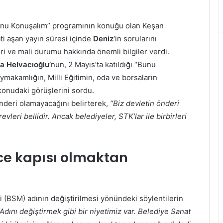
Bunu Konuşalım” programının konuğu olan Keşan
ati aşan yayın süresi içinde
Deniz
‘in sorularını
ri ve mali durumu hakkında önemli bilgiler verdi.
a Helvacıoğlu’
nun, 2 Mayıs’ta katıldığı “Bunu
makamlığın, Milli Eğitimin, oda ve borsaların
 konudaki görüşlerini sordu.
nderi olamayacağını belirterek,
“Biz devletin önderi
vleri bellidir. Ancak belediyeler, STK’lar ile birbirleri
nce kapısı olmaktan
i (BSM) adının değiştirilmesi yönündeki söylentilerin
“Adını değiştirmek gibi bir niyetimiz var. Belediye Sanat