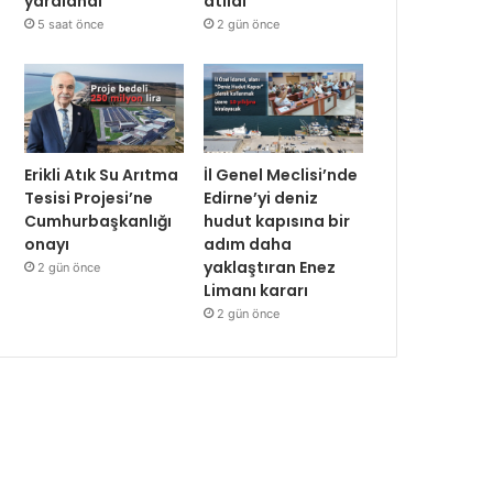
yaralandı
atıldı
5 saat önce
2 gün önce
Erikli Atık Su Arıtma
İl Genel Meclisi’nde
Tesisi Projesi’ne
Edirne’yi deniz
Cumhurbaşkanlığı
hudut kapısına bir
onayı
adım daha
yaklaştıran Enez
2 gün önce
Limanı kararı
2 gün önce