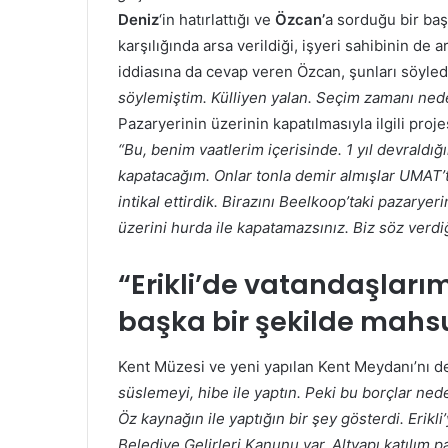
Deniz
‘in hatırlattığı ve
Özcan’
a sorduğu bir başk
karşılığında arsa verildiği, işyeri sahibinin de
iddiasına da cevap veren Özcan, şunları söyled
söylemiştim. Külliyen yalan. Seçim zamanı ne
Pazaryerinin üzerinin kapatılmasıyla ilgili proje
“Bu, benim vaatlerim içerisinde. 1 yıl devraldı
kapatacağım. Onlar tonla demir almışlar UMAT’t
intikal ettirdik. Birazını Beelkoop’taki pazarye
üzerini hurda ile kapatamazsınız. Biz söz verdiğ
“Erikli’de vatandaşları
başka bir şekilde mahs
Kent Müzesi ve yeni yapılan Kent Meydanı’nı de
süslemeyi, hibe ile yaptın. Peki bu borçlar ne
Öz kaynağın ile yaptığın bir şey gösterdi. Erikli’
Belediye Gelirleri Kanunu var. Altyapı katılım p