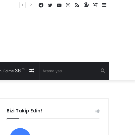
Facebook
Twitter
YouTube
Instagram
RSS
Kayıt
Rastgele
Kenar
Ol
Makale
Bölmesi
℃
36
Rastgele
Arama
, Edirne
Makale
yap
...
Bizi Takip Edin!