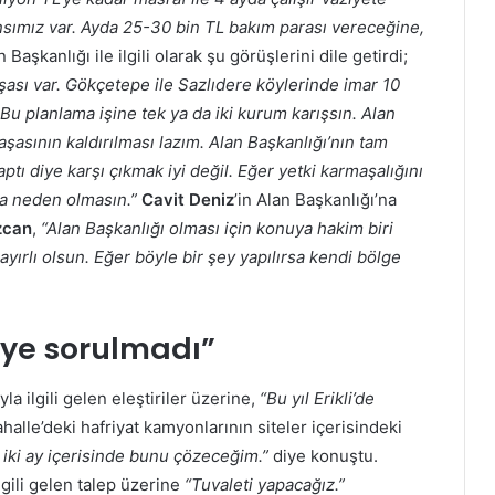
ansımız var. Ayda 25-30 bin TL bakım parası vereceğine,
Başkanlığı ile ilgili olarak şu görüşlerini dile getirdi;
aşası var. Gökçetepe ile Sazlıdere köylerinde imar 10
 Bu planlama işine tek ya da iki kurum karışsın. Alan
şasının kaldırılması lazım. Alan Başkanlığı’nın tam
tı diye karşı çıkmak iyi değil. Eğer yetki karmaşalığını
a neden olmasın.”
Cavit Deniz
’in Alan Başkanlığı’na
zcan
,
“Alan Başkanlığı olması için konuya hakim biri
yırlı olsun. Eğer böyle bir şey yapılırsa kendi bölge
diye sorulmadı”
la ilgili gelen eleştiriler üzerine,
“Bu yıl Erikli’de
halle’deki hafriyat kamyonlarının siteler içerisindeki
r iki ay içerisinde bunu çözeceğim.”
diye konuştu.
lgili gelen talep üzerine
“Tuvaleti yapacağız.”