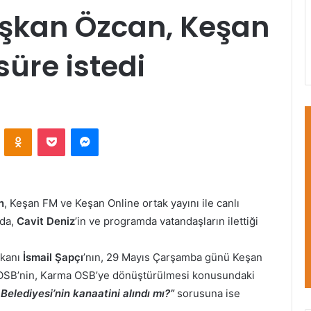
şkan Özcan, Keşan
süre istedi
VKontakte
Odnoklassniki
Pocket
Messenger
n
, Keşan FM ve Keşan Online ortak yayını ile canlı
da,
Cavit Deniz
’in ve programda vatandaşların ilettiği
şkanı
İsmail Şapçı
’nın, 29 Mayıs Çarşamba günü Keşan
s OSB’nin, Karma OSB’ye dönüştürülmesi konusundaki
elediyesi’nin kanaatini alındı mı?”
sorusuna ise