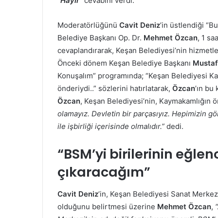
“Hayır”
cevabını verdi.
Moderatörlüğünü
Cavit Deniz
’in üstlendiği “
Belediye Başkanı Op. Dr.
Mehmet Özcan
, 1 sa
cevaplandırarak, Keşan Belediyesi’nin hizmetle
Önceki dönem Keşan Belediye Başkanı
Mustaf
Konuşalım” programında; “Keşan Belediyesi Kay
önderiydi..” sözlerini hatırlatarak,
Özcan
’ın bu
Özcan
, Keşan Belediyesi’nin, Kaymakamlığın ö
olamayız. Devletin bir parçasıyız. Hepimizin göre
ile işbirliği içerisinde olmalıdır.”
dedi.
“BSM’yi birilerinin eğle
çıkaracağım”
Cavit Deniz
’in, Keşan Belediyesi Sanat Merkez
olduğunu belirtmesi üzerine
Mehmet
Özcan
,