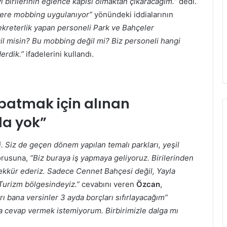
 birilerinin eğlence kapısı olmaktan çıkaracağım.”
dedi.
ere mobbing uygulanıyor”
yönündeki iddialarının
ekreterlik yapan personeli Park ve Bahçeler
l misin? Bu mobbing değil mi? Biz personeli hangi
erdik.”
ifadelerini kullandı.
apatmak için alınan
da yok”
. Siz de geçen dönem yapılan temalı parkları, yeşil
orusuna,
“Biz buraya iş yapmaya geliyoruz. Birilerinden
şekkür ederiz. Sadece Cennet Bahçesi değil, Yayla
Turizm bölgesindeyiz.”
cevabını veren
Özcan
,
rı bana versinler 3 ayda borçları sıfırlayacağım”
 cevap vermek istemiyorum. Birbirimizle dalga mı