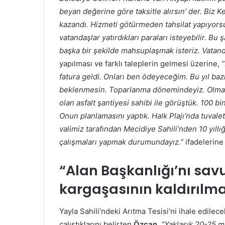
beyan değerine göre taksitle alırsın’ der. Biz 
kazandı. Hizmeti götürmeden tahsilat yapıyorsu
vatandaşlar yatırdıkları paraları isteyebilir. Bu
başka bir şekilde mahsuplaşmak isteriz. Vatand
yapılması ve farklı taleplerin gelmesi üzerine,
“
fatura geldi. Onları ben ödeyeceğim. Bu yıl bazı 
beklenmesin. Toparlanma dönemindeyiz. Olmayan
olan asfalt şantiyesi sahibi ile görüştük. 100 bi
Onun planlamasını yaptık. Halk Plajı’nda tuval
valimiz tarafından Mecidiye Sahili’nden 10 yıll
çalışmaları yapmak durumundayız.”
ifadelerine 
“Alan Başkanlığı’nı sav
kargaşasının kaldırılma
Yayla Sahili’ndeki Arıtma Tesisi’ni ihale edile
çalıştıklarını belirten
Özcan
,
“Yaklaşık 20-25 mi