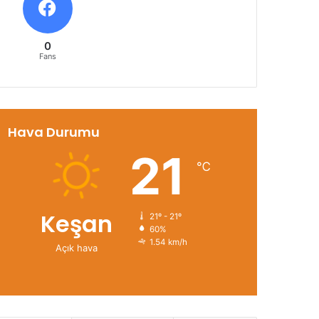
0
Fans
Hava Durumu
21
℃
Keşan
21º - 21º
60%
1.54 km/h
Açık hava