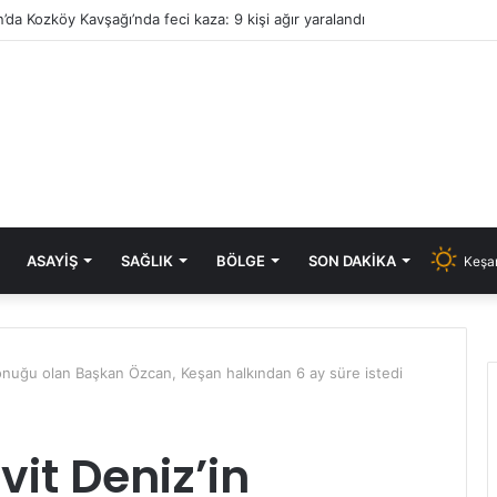
’da Kozköy Kavşağı’nda feci kaza: 9 kişi ağır yaralandı
ASAYIŞ
SAĞLIK
BÖLGE
SON DAKIKA
Keşan
onuğu olan Başkan Özcan, Keşan halkından 6 ay süre istedi
it Deniz’in