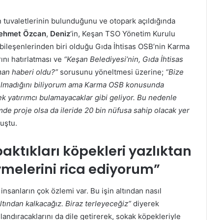
 tuvaletlerinin bulunduğunu ve otopark açıldığında
ehmet
Özcan
,
Deniz
‘in, Keşan TSO Yönetim Kurulu
 bileşenlerinden biri olduğu Gıda İhtisas OSB’nin Karma
nı hatırlatması ve
“Keşan Belediyesi’nin, Gıda İhtisas
an haberi oldu?”
sorusunu yöneltmesi üzerine;
“Bize
ırılmadığını biliyorum ama Karma OSB konusunda
ek yatırımcı bulamayacaklar gibi geliyor. Bu nedenle
e proje olsa da ileride 20 bin nüfusa sahip olacak yer
uştu.
aktıkları köpekleri yazlıktan
melerini rica ediyorum”
insanların çok özlemi var. Bu işin altından nasıl
altından kalkacağız. Biraz terleyeceğiz”
diyerek
uşlandıracaklarını da dile getirerek, sokak köpekleriyle