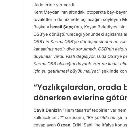
ifadelerine yer verdi.
Kent Meydanı’nın altındaki otoparkta bay-bayan
tuvaletlerin de hizmete açılacağını söyleyen
M
Başkanı
İsmail Şapçı
’nın, Keşan Belediyesi’nin
OSB’ye dönüştürüleceği yönündeki açıklamaları
OSB’nin Karma OSB’ye dönüşmesinden ne zam
kanaatiniz nedir diye sorulmadı. OSB’nin kald
duyumlar vardı. Vasfı değişiyor. Gıda OSB’ye p
Karma OSB olacağını duyduk. Her ne kadar elimd
için su getirilmesi büyük maliyet.”
şeklinde kon
“Yazlıkçılardan, orada b
dönerken evlerine götür
Cavit Deniz
’in “Hem tasarruf tedbirler var hem 
kalkacaksınız?” sorusunu,
“Bir şekilde bu işin 
cevaplayan
Özcan
, Erikli Sahili’ne itfaiye kon