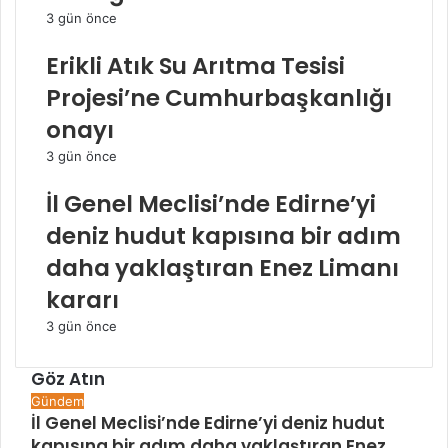
3 gün önce
Erikli Atık Su Arıtma Tesisi
Projesi’ne Cumhurbaşkanlığı
onayı
3 gün önce
İl Genel Meclisi’nde Edirne’yi
deniz hudut kapısına bir adım
daha yaklaştıran Enez Limanı
kararı
3 gün önce
Göz Atın
Kapalı
Gündem
İl Genel Meclisi’nde Edirne’yi deniz hudut
kapısına bir adım daha yaklaştıran Enez