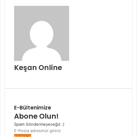
göndermek
Keşan Online
Web
sitesi
E-Bültenimize
Abone Olun!
Spam Göndermeyeceğiz :)
E-
Posta