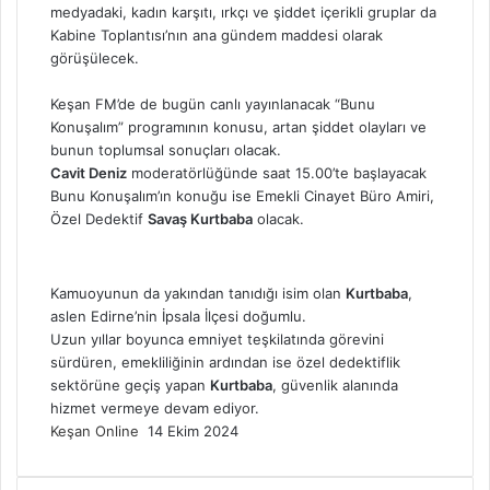
medyadaki, kadın karşıtı, ırkçı ve şiddet içerikli gruplar da
Kabine Toplantısı’nın ana gündem maddesi olarak
görüşülecek.
Keşan FM’de de bugün canlı yayınlanacak “Bunu
Konuşalım” programının konusu, artan şiddet olayları ve
bunun toplumsal sonuçları olacak.
Cavit Deniz
moderatörlüğünde saat 15.00’te başlayacak
Bunu Konuşalım’ın konuğu ise Emekli Cinayet Büro Amiri,
Özel Dedektif
Savaş Kurtbaba
olacak.
Kamuoyunun da yakından tanıdığı isim olan
Kurtbaba
,
aslen Edirne’nin İpsala İlçesi doğumlu.
Uzun yıllar boyunca emniyet teşkilatında görevini
sürdüren, emekliliğinin ardından ise özel dedektiflik
sektörüne geçiş yapan
Kurtbaba
, güvenlik alanında
hizmet vermeye devam ediyor.
Bir
Keşan Online
14 Ekim 2024
e-
posta