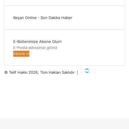
Keşan Online - Son Dakika Haber
E-Bültenimize Abone Olun!
E-
Posta
adresinizi
giriniz
© Telif Hakkı 2026, Tüm Hakları Saklıdır |
Facebook
Twitter
YouTube
Instagram
RSS
Facebook
Twitter
WhatsApp
Telegram
Viber
Başa
dön
tuşu