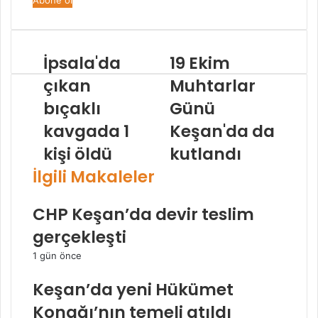
adresinizi
giriniz
İpsala'da
19 Ekim
çıkan
Muhtarlar
bıçaklı
Günü
kavgada 1
Keşan'da da
kişi öldü
kutlandı
İlgili Makaleler
CHP Keşan’da devir teslim
gerçekleşti
1 gün önce
Keşan’da yeni Hükümet
Konağı’nın temeli atıldı