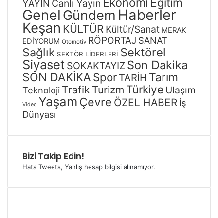
Ekonomi
Eğitim
Canlı Yayın
YAYIN
Genel
Haberler
Gündem
Keşan
KÜLTÜR
Kültür/Sanat
MERAK
RÖPORTAJ
SANAT
EDİYORUM
Otomotiv
Sağlık
Sektörel
SEKTÖR LİDERLERİ
Siyaset
Son Dakika
SOKAKTAYIZ
SON DAKİKA
Spor
Tarım
TARİH
Türkiye
Trafik
Turizm
Ulaşım
Teknoloji
Yaşam
Çevre
ÖZEL HABER
İş
Video
Dünyası
Bizi Takip Edin!
Hata Tweets, Yanlış hesap bilgisi alınamıyor.