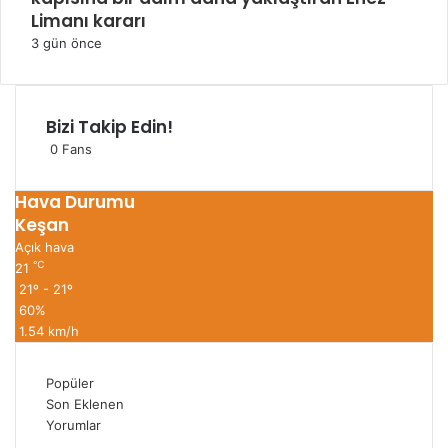
Limanı kararı
3 gün önce
Bizi Takip Edin!
0
Fans
Hava Durumu
Keşan
Açık hava
℃
21
21º - 21º
60%
1.54 km/h
Popüler
Son Eklenen
Yorumlar