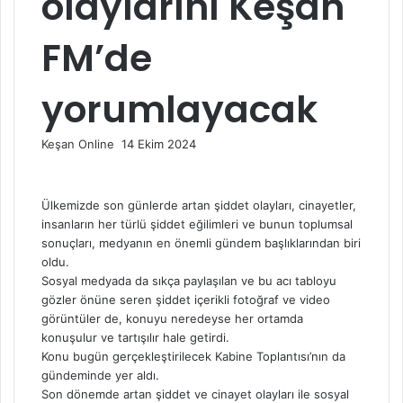
olaylarını Keşan
FM’de
yorumlayacak
Bir
Keşan Online
14 Ekim 2024
e-
posta
göndermek
Ülkemizde son günlerde artan şiddet olayları, cinayetler,
insanların her türlü şiddet eğilimleri ve bunun toplumsal
sonuçları, medyanın en önemli gündem başlıklarından biri
oldu.
Sosyal medyada da sıkça paylaşılan ve bu acı tabloyu
gözler önüne seren şiddet içerikli fotoğraf ve video
görüntüler de, konuyu neredeyse her ortamda
konuşulur ve tartışılır hale getirdi.
Konu bugün gerçekleştirilecek Kabine Toplantısı’nın da
gündeminde yer aldı.
Son dönemde artan şiddet ve cinayet olayları ile sosyal