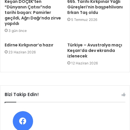
Keşan DOÇEK’ten
665. Tarihi Kırkpınar Yağlı
“Dünyanın Çatısı”nda
Güreşleri’nin başpehlivanı
tarihi başarı: Pamirler
Erkan Taş oldu
geçildi, Ağrı Dağı’nda zirve
5 Temmuz 2026
yapıldı
3 gün önce
Edirne Kırkpınar’a hazır
Türkiye – Avustralya maçı
Keşan’da dev ekranda
23 Haziran 2026
izlenecek
12 Haziran 2026
Bizi Takip Edin!