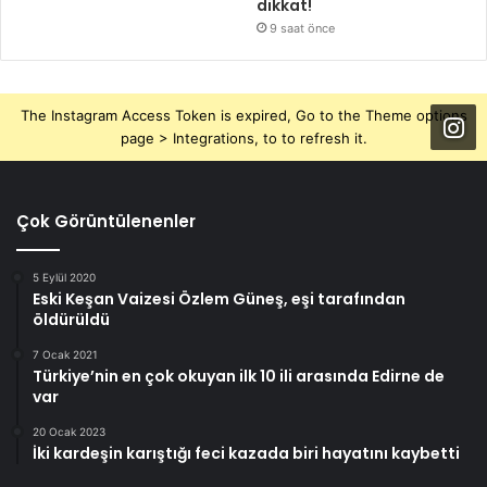
dikkat!
9 saat önce
The Instagram Access Token is expired, Go to the Theme options
page > Integrations, to to refresh it.
Çok Görüntülenenler
5 Eylül 2020
Eski Keşan Vaizesi Özlem Güneş, eşi tarafından
öldürüldü
7 Ocak 2021
Türkiye’nin en çok okuyan ilk 10 ili arasında Edirne de
var
20 Ocak 2023
İki kardeşin karıştığı feci kazada biri hayatını kaybetti