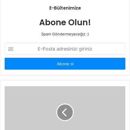
E-Bültenimize
Abone Olun!
Spam Göndermeyeceğiz :)
E-
Posta
adresinizi
giriniz