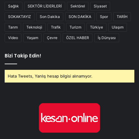
Sağlık
SEKTÖR LİDERLERİ
Sektörel
Siyaset
SOKAKTAYIZ
Son Dakika
SON DAKİKA
Spor
TARİH
Tarım
Teknoloji
Trafik
Turizm
Türkiye
Ulaşım
Video
Yaşam
Çevre
ÖZEL HABER
İş Dünyası
Bizi Takip Edin!
Hata Tweets, Yanlış hesap bilgisi alınamıyor.