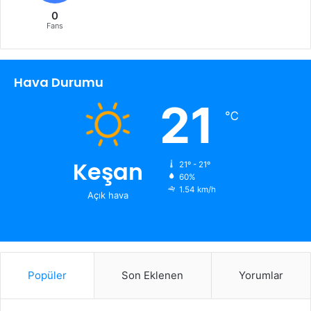
0
Fans
Hava Durumu
21
℃
Keşan
21º - 21º
60%
1.54 km/h
Açık hava
Popüler
Son Eklenen
Yorumlar