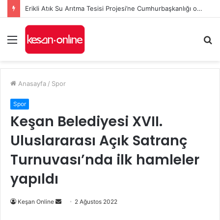
Erikli Atık Su Arıtma Tesisi Projesi’ne Cumhurbaşkanlığı onayı
Menü
A
y
...
Anasayfa
/
Spor
Spor
Keşan Belediyesi XVII.
Uluslararası Açık Satranç
Turnuvası’nda ilk hamleler
yapıldı
Bir
Keşan Online
2 Ağustos 2022
e-