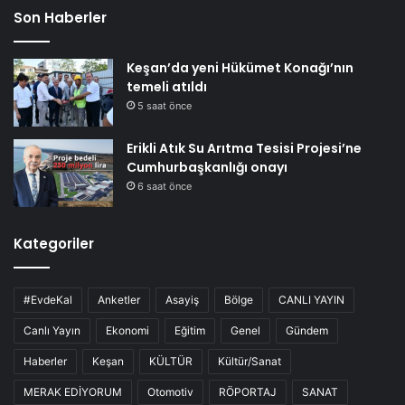
Son Haberler
Keşan’da yeni Hükümet Konağı’nın
temeli atıldı
5 saat önce
Erikli Atık Su Arıtma Tesisi Projesi’ne
Cumhurbaşkanlığı onayı
6 saat önce
Kategoriler
#EvdeKal
Anketler
Asayiş
Bölge
CANLI YAYIN
Canlı Yayın
Ekonomi
Eğitim
Genel
Gündem
Haberler
Keşan
KÜLTÜR
Kültür/Sanat
MERAK EDİYORUM
Otomotiv
RÖPORTAJ
SANAT