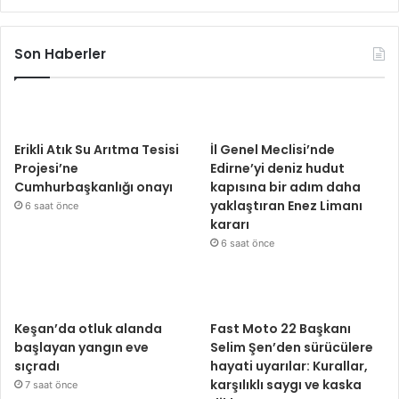
Son Haberler
Erikli Atık Su Arıtma Tesisi
İl Genel Meclisi’nde
Projesi’ne
Edirne’yi deniz hudut
Cumhurbaşkanlığı onayı
kapısına bir adım daha
yaklaştıran Enez Limanı
6 saat önce
kararı
6 saat önce
Keşan’da otluk alanda
Fast Moto 22 Başkanı
başlayan yangın eve
Selim Şen’den sürücülere
sıçradı
hayati uyarılar: Kurallar,
karşılıklı saygı ve kaska
7 saat önce