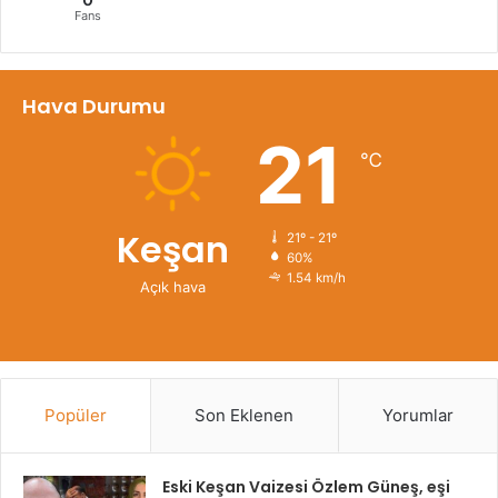
Fans
Hava Durumu
21
℃
Keşan
21º - 21º
60%
1.54 km/h
Açık hava
Popüler
Son Eklenen
Yorumlar
Eski Keşan Vaizesi Özlem Güneş, eşi