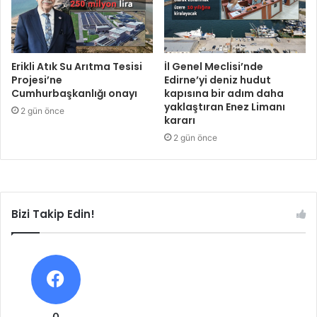
Erikli Atık Su Arıtma Tesisi
İl Genel Meclisi’nde
Projesi’ne
Edirne’yi deniz hudut
Cumhurbaşkanlığı onayı
kapısına bir adım daha
yaklaştıran Enez Limanı
2 gün önce
kararı
2 gün önce
Bizi Takip Edin!
0