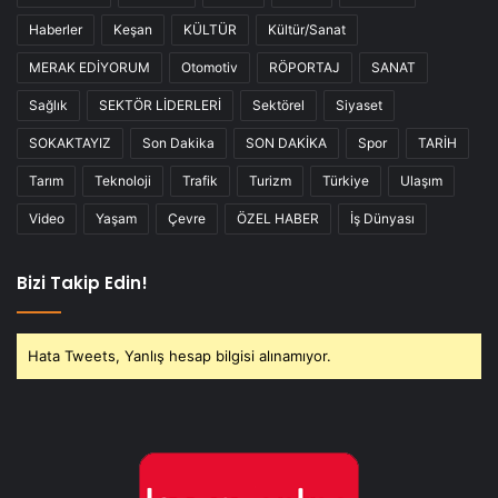
Haberler
Keşan
KÜLTÜR
Kültür/Sanat
MERAK EDİYORUM
Otomotiv
RÖPORTAJ
SANAT
Sağlık
SEKTÖR LİDERLERİ
Sektörel
Siyaset
SOKAKTAYIZ
Son Dakika
SON DAKİKA
Spor
TARİH
Tarım
Teknoloji
Trafik
Turizm
Türkiye
Ulaşım
Video
Yaşam
Çevre
ÖZEL HABER
İş Dünyası
Bizi Takip Edin!
Hata Tweets, Yanlış hesap bilgisi alınamıyor.