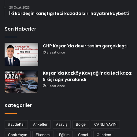
20 Ocak 2023
İki kardeşin karıştığı feci kazada biri hayatını kaybetti
Son Haberler
CHP Keşan’da devir teslim gerçekleşti
8 saat önce
Keşan’da Kozköy Kavşağı’nda feci kaza:
9 kişi ağır yaralandı
8 saat önce
Kategoriler
#EvdeKal
Anketler
Asayiş
Bölge
CANLI YAYIN
Canlı Yayın
Ekonomi
Eğitim
Genel
Gündem