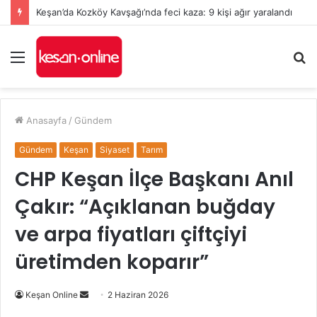
Keşan’da Kozköy Kavşağı’nda feci kaza: 9 kişi ağır yaralandı
Menü
A
y
...
Anasayfa
/
Gündem
Gündem
Keşan
Siyaset
Tarım
CHP Keşan İlçe Başkanı Anıl
Çakır: “Açıklanan buğday
ve arpa fiyatları çiftçiyi
üretimden koparır”
Bir
Keşan Online
2 Haziran 2026
e-