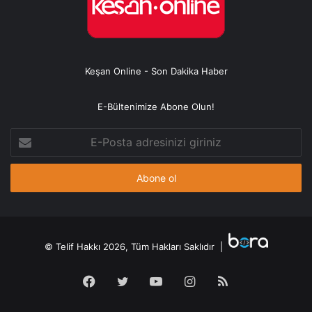
Keşan Online - Son Dakika Haber
E-Bültenimize Abone Olun!
E-
Posta
adresinizi
giriniz
© Telif Hakkı 2026, Tüm Hakları Saklıdır |
Facebook
Twitter
YouTube
Instagram
RSS