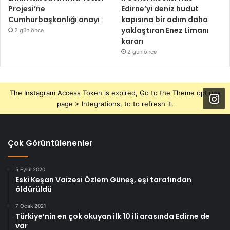
Projesi’ne
Edirne’yi deniz hudut
Cumhurbaşkanlığı onayı
kapısına bir adım daha
yaklaştıran Enez Limanı
2 gün önce
kararı
2 gün önce
The Instagram Access Token is expired, Go to the Theme options
page > Integrations, to to refresh it.
Çok Görüntülenenler
5 Eylül 2020
Eski Keşan Vaizesi Özlem Güneş, eşi tarafından
öldürüldü
7 Ocak 2021
Türkiye’nin en çok okuyan ilk 10 ili arasında Edirne de
var