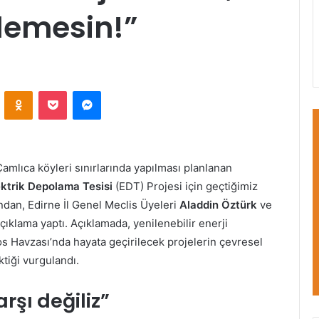
demesin!”
VKontakte
Odnoklassniki
Pocket
Messenger
amlıca köyleri sınırlarında yapılması planlanan
ektrik Depolama Tesisi
(EDT) Projesi için geçtiğimiz
ndan, Edirne İl Genel Meclis Üyeleri
Aladdin Öztürk
ve
 açıklama yaptı. Açıklamada, yenilenebilir enerji
aros Havzası’nda hayata geçirilecek projelerin çevresel
tiği vurgulandı.
arşı değiliz”