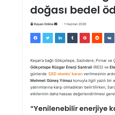
doğası bedel ö
Bir
Keşan Online
1 Haziran 2026
e-
Facebook
Twitter
LinkedIn
Tumblr
Pinterest
Reddit
posta
göndermek
Keşan’a bağlı Gökçetepe, Sazlıdere, Pırnar ve Ç
Gökçetepe Rüzgar Enerji Santrali
(RES) ve
El
günlerde
‘ÇED olumlu’ kararı
verilmesinin ardı
Mehmet Güneş Yılmaz
konuyla ilgili yazılı bir
yatırımlarına karşı olmadıkları belirtilirken, S
etkilerinin daha hassas değerlendirilmesi gerek
“Yenilenebilir enerjiye k