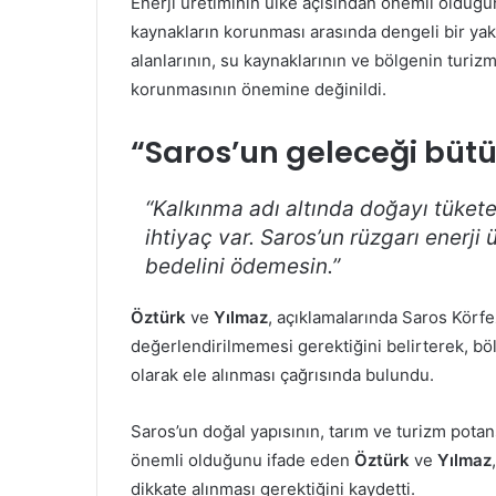
Enerji üretiminin ülke açısından önemli olduğun
kaynakların korunması arasında dengeli bir ya
alanlarının, su kaynaklarının ve bölgenin turizm
korunmasının önemine değinildi.
“Saros’un geleceği büt
“Kalkınma adı altında doğayı tükete
ihtiyaç var. Saros’un rüzgarı enerji
bedelini ödemesin.”
Öztürk
ve
Yılmaz
, açıklamalarında Saros Körfe
değerlendirilmemesi gerektiğini belirterek, bö
olarak ele alınması çağrısında bulundu.
Saros’un doğal yapısının, tarım ve turizm pota
önemli olduğunu ifade eden
Öztürk
ve
Yılmaz
dikkate alınması gerektiğini kaydetti.