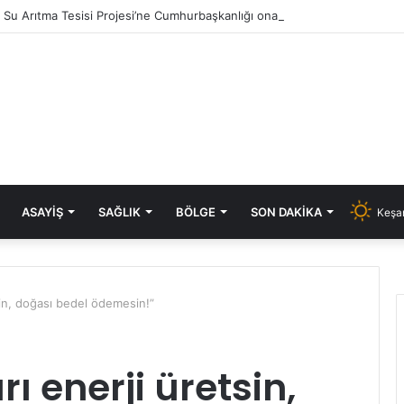
ık Su Arıtma Tesisi Projesi’ne Cumhurbaşkanlığı onayı
ASAYIŞ
SAĞLIK
BÖLGE
SON DAKIKA
Keşan
sin, doğası bedel ödemesin!”
ı enerji üretsin,