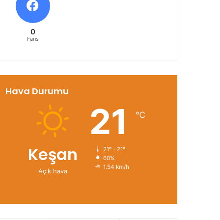
0
Fans
Hava Durumu
21
℃
Keşan
21º - 21º
60%
1.54 km/h
Açık hava