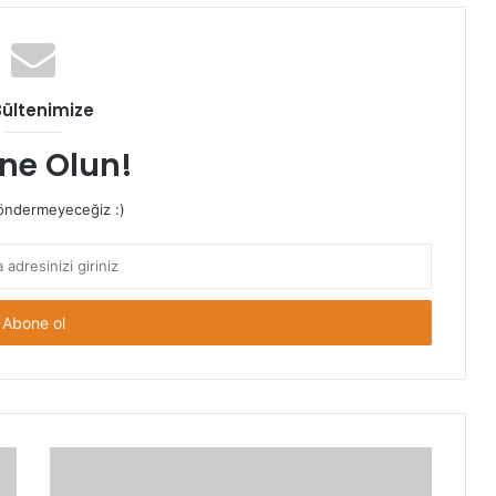
Bültenimize
ne Olun!
ndermeyeceğiz :)