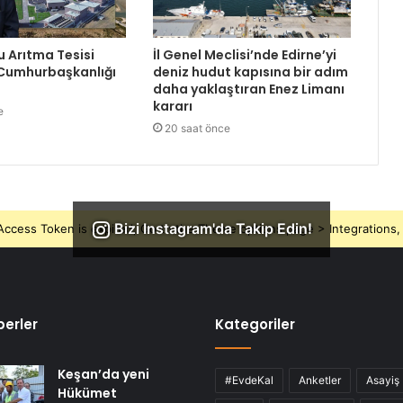
Su Arıtma Tesisi
İl Genel Meclisi’nde Edirne’yi
 Cumhurbaşkanlığı
deniz hudut kapısına bir adım
daha yaklaştıran Enez Limanı
kararı
e
20 saat önce
Bizi Instagram'da Takip Edin!
ccess Token is expired, Go to the Theme options page > Integrations, t
erler
Kategoriler
Keşan’da yeni
#EvdeKal
Anketler
Asayiş
Hükümet