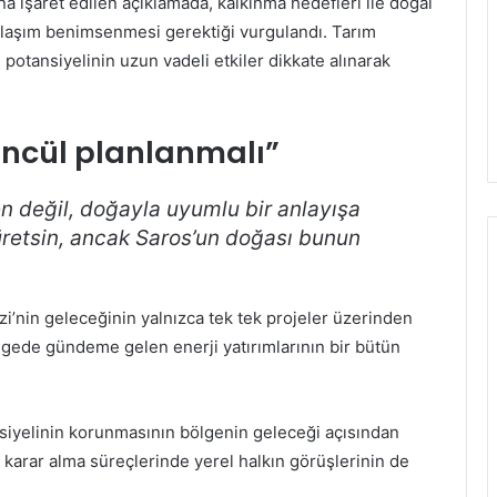
a işaret edilen açıklamada, kalkınma hedefleri ile doğal
klaşım benimsenmesi gerektiği vurgulandı. Tarım
 potansiyelinin uzun vadeli etkiler dikkate alınarak
üncül planlanmalı”
n değil, doğayla uyumlu bir anlayışa
 üretsin, ancak Saros’un doğası bunun
zi’nin geleceğinin yalnızca tek tek projeler üzerinden
lgede gündeme gelen enerji yatırımlarının bir bütün
nsiyelinin korunmasının bölgenin geleceği açısından
, karar alma süreçlerinde yerel halkın görüşlerinin de