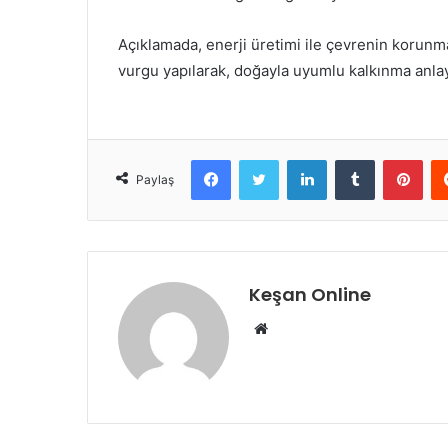
Açıklamada, enerji üretimi ile çevrenin koru
vurgu yapılarak, doğayla uyumlu kalkınma anlay
Facebook
Twitter
LinkedIn
Tumblr
Pint
Paylaş
Keşan Online
Web
sitesi