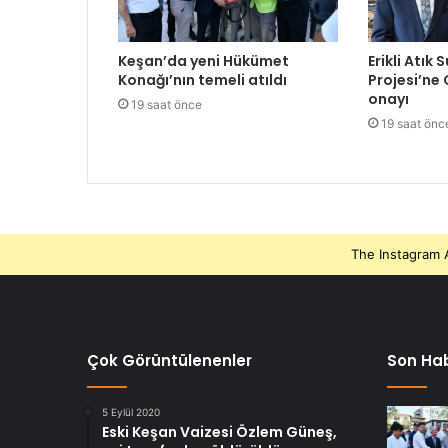
Keşan’da yeni Hükümet
Erikli Atık 
Konağı’nın temeli atıldı
Projesi’ne
onayı
19 saat önce
19 saat önc
The Instagram A
Çok Görüntülenenler
Son Hab
5 Eylül 2020
Eski Keşan Vaizesi Özlem Güneş,