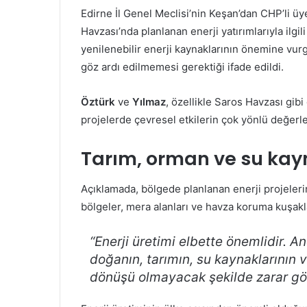
Edirne İl Genel Meclisi’nin Keşan’dan CHP’li üy
Havzası’nda planlanan enerji yatırımlarıyla ilgil
yenilenebilir enerji kaynaklarının önemine vur
göz ardı edilmemesi gerektiği ifade edildi.
Öztürk
ve
Yılmaz
, özellikle Saros Havzası gib
projelerde çevresel etkilerin çok yönlü değerlen
Tarım, orman ve su kayna
Açıklamada, bölgede planlanan enerji projelerine
bölgeler, mera alanları ve havza koruma kuşaklar
“Enerji üretimi elbette önemlidir. An
doğanın, tarımın, su kaynaklarının 
dönüşü olmayacak şekilde zarar gö