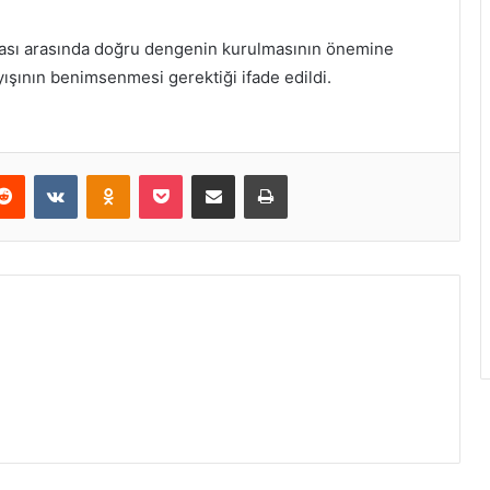
nması arasında doğru dengenin kurulmasının önemine
ışının benimsenmesi gerektiği ifade edildi.
erest
Reddit
VKontakte
Odnoklassniki
Pocket
E-Posta ile paylaş
Yazdır