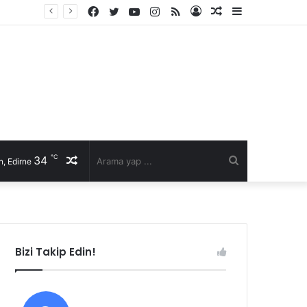
Facebook
Twitter
YouTube
Instagram
RSS
Kayıt
Rastgele
Kenar
Ol
Makale
Bölmesi
℃
34
Rastgele
Arama
, Edirne
Makale
yap
...
Bizi Takip Edin!