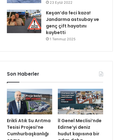
23 Eylül 2022
Keşan’da feci kaza!
Jandarma astsubay ve
genç çift hayatını
kaybetti
1 Temmuz 2025
Son Haberler
Erikli Atık Su Arıtma
İl Genel Meclisi’nde
Tesisi Projesi’ne
Edirne’yi deniz
Cumhurbaşkanlığı
hudut kapısına bir