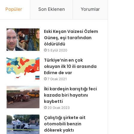
Popüler
Son Eklenen
Yorumlar
Eski Keşan Vaizesi Özlem
Güneş, eşi tarafından
öldürüldü
5 Eylül 2020
Türkiye’nin en çok
okuyan ilk 10 ili arasında
Edirne de var
7 Ocak 2021
İki kardeşin karıştığı feci
kazada biri hayatını
kaybetti
20 Ocak 2023
Çalıştığı şirkete ait
otomobili benzin
dökerek yaktı