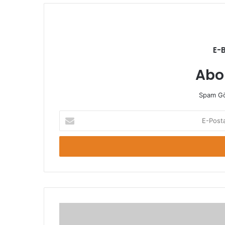
E-
Abo
Spam Gö
E-
Posta
adresinizi
giriniz