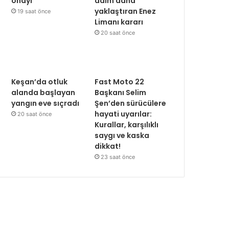
onayı
adım daha
yaklaştıran Enez
19 saat önce
Limanı kararı
20 saat önce
Keşan’da otluk
Fast Moto 22
alanda başlayan
Başkanı Selim
yangın eve sıçradı
Şen’den sürücülere
hayati uyarılar:
20 saat önce
Kurallar, karşılıklı
saygı ve kaska
dikkat!
23 saat önce