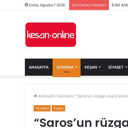
Erikli At
Cuma, Ağustos 7 2026
Son Dakika Haberleri
ANASAYFA
GÜNDEM
KEŞAN
SIYASET
Anasayfa
/
Gündem
/
“Saros’un rüzgarı enerji üret
Gündem
Keşan
“Saros’un rüzgar