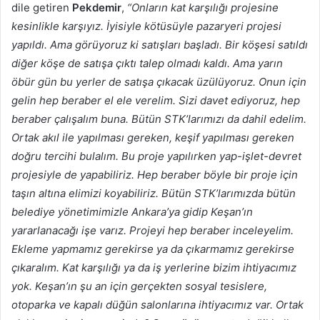
dile getiren
Pekdemir
,
“Onların kat karşılığı projesine
kesinlikle karşıyız. İyisiyle kötüsüyle pazaryeri projesi
yapıldı. Ama görüyoruz ki satışları başladı. Bir köşesi satıldı
diğer köşe de satışa çıktı talep olmadı kaldı. Ama yarın
öbür gün bu yerler de satışa çıkacak üzülüyoruz. Onun için
gelin hep beraber el ele verelim. Sizi davet ediyoruz, hep
beraber çalışalım buna. Bütün STK’larımızı da dahil edelim.
Ortak akıl ile yapılması gereken, keşif yapılması gereken
doğru tercihi bulalım. Bu proje yapılırken yap-işlet-devret
projesiyle de yapabiliriz. Hep beraber böyle bir proje için
taşın altına elimizi koyabiliriz. Bütün STK’larımızda bütün
belediye yönetimimizle Ankara’ya gidip Keşan’ın
yararlanacağı işe varız. Projeyi hep beraber inceleyelim.
Ekleme yapmamız gerekirse ya da çıkarmamız gerekirse
çıkaralım. Kat karşılığı ya da iş yerlerine bizim ihtiyacımız
yok. Keşan’ın şu an için gerçekten sosyal tesislere,
otoparka ve kapalı düğün salonlarına ihtiyacımız var. Ortak