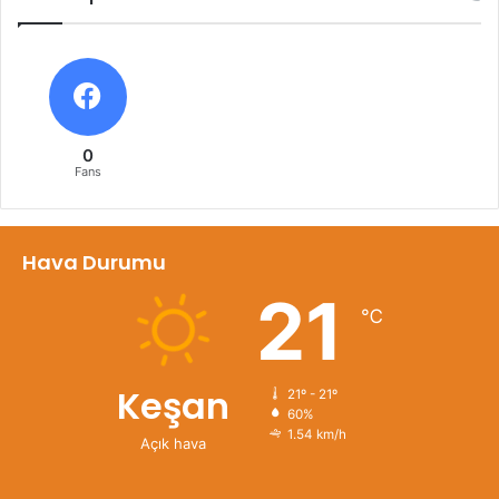
0
Fans
Hava Durumu
21
℃
Keşan
21º - 21º
60%
1.54 km/h
Açık hava