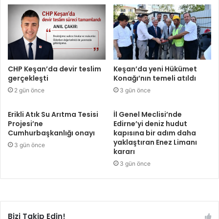
CHP Keşan’da devir teslim
Keşan’da yeni Hükümet
gerçekleşti
Konağı’nın temeli atıldı
2 gün önce
3 gün önce
Erikli Atık Su Arıtma Tesisi
İl Genel Meclisi’nde
Projesi’ne
Edirne’yi deniz hudut
Cumhurbaşkanlığı onayı
kapısına bir adım daha
yaklaştıran Enez Limanı
3 gün önce
kararı
3 gün önce
Bizi Takip Edin!