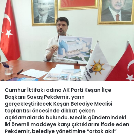
posta
göndermek
Cumhur İttifakı adına AK Parti Keşan İlçe
Başkanı
Savaş Pekdemir
, yarın
gerçekleştirilecek Keşan Belediye Meclisi
toplantısı öncesinde dikkat çeken
açıklamalarda bulundu. Meclis gündemindeki
iki önemli maddeye karşı çıktıklarını ifade eden
Pekdemir, belediye yönetimine
“ortak akıl”