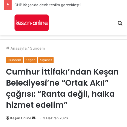
Keşan’da Kozköy Kavşağı’nda feci kaza: 9 kişi ağır yaralandı
Menü
A
y
...
Anasayfa
/
Gündem
Gündem
Keşan
Siyaset
Cumhur İttifakı’ndan Keşan
Belediyesi’ne “Ortak Akıl”
çağrısı: “Ranta değil, halka
hizmet edelim”
Bir
Keşan Online
3 Haziran 2026
e-