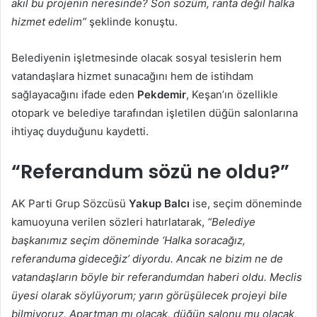
akıl bu projenin neresinde? Son sözüm, ranta değil halka
hizmet edelim”
şeklinde konuştu.
Belediyenin işletmesinde olacak sosyal tesislerin hem
vatandaşlara hizmet sunacağını hem de istihdam
sağlayacağını ifade eden
Pekdemir
, Keşan’ın özellikle
otopark ve belediye tarafından işletilen düğün salonlarına
ihtiyaç duyduğunu kaydetti.
“Referandum sözü ne oldu?”
AK Parti Grup Sözcüsü
Yakup Balcı
ise, seçim döneminde
kamuoyuna verilen sözleri hatırlatarak,
“Belediye
başkanımız seçim döneminde ‘Halka soracağız,
referanduma gideceğiz’ diyordu. Ancak ne bizim ne de
vatandaşların böyle bir referandumdan haberi oldu. Meclis
üyesi olarak söylüyorum; yarın görüşülecek projeyi bile
bilmiyoruz. Apartman mı olacak, düğün salonu mu olacak,