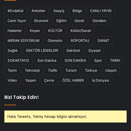
#EvdeKal
Anketler
Asayiş
Bölge
CANLI YAYIN
Canlı Yayın
Ekonomi
Eğitim
Genel
Gündem
Haberler
Keşan
KÜLTÜR
Kültür/Sanat
MERAK EDİYORUM
Otomotiv
RÖPORTAJ
SANAT
Sağlık
SEKTÖR LİDERLERİ
Sektörel
Siyaset
SOKAKTAYIZ
Son Dakika
SON DAKİKA
Spor
TARİH
Tarım
Teknoloji
Trafik
Turizm
Türkiye
Ulaşım
Video
Yaşam
Çevre
ÖZEL HABER
İş Dünyası
Bizi Takip Edin!
Hata Tweets, Yanlış hesap bilgisi alınamıyor.