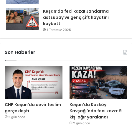
Keşan’da feci kaza! Jandarma
astsubay ve genç çift hayatını
kaybetti
1 Temmuz 2025
Son Haberler
CHP Keşan’da devir teslim
Keşan’da Kozköy
gerçekleşti
Kavşağı’nda feci kaza: 9
kişi ağır yaralandı
2 gün önce
2 gün önce