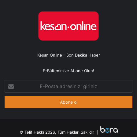
Keşan Online - Son Dakika Haber
E-Bültenimize Abone Olun!
E-
Posta
adresinizi
giriniz
© Telif Hakkı 2026, Tüm Hakları Saklıdır |