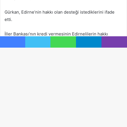
Gürkan, Edirne’nin hakkı olan desteği istediklerini ifade
etti.
İller Bankası’nın kredi vermesinin Edirnelilerin hakkı
olduğunu aktaran Gürkan, “Üstyapıyı da yapacağız.
Facebook
Twitter
WhatsApp
Telegram
Viber
Gerekirse mal varlıklarımızdan satarız. Lokantamız var onu
satarız. Arsalarımız var onu satarız. Taksi plakalarımız var
şimdi yakında satışa çıkaracağız. Parayı buluruz.” diye
konuştu.
Ba
dö
tu