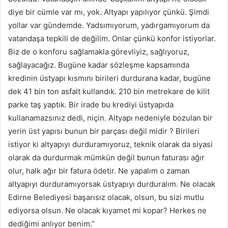
diye bir cümle var mı, yok. Altyapı yapılıyor çünkü. Şimdi
yollar var gündemde. Yadsımıyorum, yadırgamıyorum da
vatandaşa tepkili de değilim. Onlar çünkü konfor istiyorlar.
Biz de o konforu sağlamakla görevliyiz, sağlıyoruz,
sağlayacağız. Bugüne kadar sözleşme kapsamında
kredinin üstyapı kısmını birileri durdurana kadar, bugüne
dek 41 bin ton asfalt kullandık. 210 bin metrekare de kilit
parke taş yaptık. Bir irade bu krediyi üstyapıda
kullanamazsınız dedi, niçin. Altyapı nedeniyle bozulan bir
yerin üst yapısı bunun bir parçası değil midir ? Birileri
istiyor ki altyapıyı durduramıyoruz, teknik olarak da siyasi
olarak da durdurmak mümkün değil bunun faturası ağır
olur, halk ağır bir fatura ödetir. Ne yapalım o zaman
altyapıyı durduramıyorsak üstyapıyı durduralım. Ne olacak
Edirne Belediyesi başarısız olacak, olsun, bu sizi mutlu
ediyorsa olsun. Ne olacak kıyamet mi kopar? Herkes ne
dediğimi anlıyor benim.”