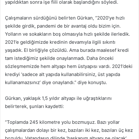
yapıldıktan sonra işe fiili olarak başlandığını söyledi.
Çalışmaların sürdüğünü belirten Gürkan, “2020’ye hızlı
şekilde girdik, pandemi de bir avantaj oldu bizim için.
Yolların ve sokakların boş olmasıyla hızlı şekilde ilerledik.
2021’e geldiğimizde kredinin devamıyla ilgili sıkıntı
yaşadık. El birliğiyle çözüldü. Ama burada maalesef kredi
tam istediğimiz şekilde onaylanmadı. Daha önceki
sözleşmemizde hem altyapı hem üstyapısı vardı. 2021’deki
krediyi ‘sadece alt yapıda kullanabilirsiniz, üst yapıda
kullanamazsınız’ diye onaylandı.” diye konuştu.
Gürkan, yaklaşık 1,5 yıldır altyapı ile uğraştıklarını
belirterek, şunları kaydetti:
“Toplamda 245 kilometre yolu bozmuşuz. Bazı yollar
çalışmalardan dolayı bir kez, bazıları iki kez, bazıları üç kez
bozuldu. Vatandaşın dilinde ‘başkanım altyapı ne olacak’