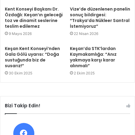
Kent Konseyi Başkanı Dr.
Vize’de düzenlenen panelin
Özdağlı: Keşan’ın geleceği
sonuç bildirgesi:
toz ve dinamit seslerine
“Trakya’da Nükleer Santral
teslim edilemez
İstemiyoruz”
9 Mayıs 2026
22 Nisan 2026
Keşan Kent Konseyi’nden
Keşan’da STK’lardan
Gala Gölü uyarısı: “Doğa
Kaymakamlığa: “Anız
sustuğunda biz de
yakmaya karşı karar
susarız!”
alınmalı”
30 Ekim 2025
2 Ekim 2025
Bizi Takip Edin!