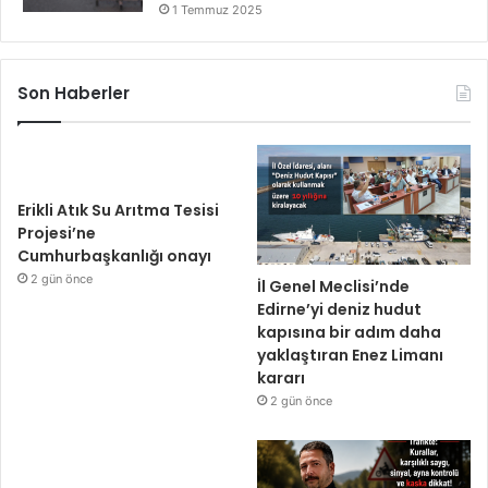
1 Temmuz 2025
Son Haberler
Erikli Atık Su Arıtma Tesisi
Projesi’ne
Cumhurbaşkanlığı onayı
2 gün önce
İl Genel Meclisi’nde
Edirne’yi deniz hudut
kapısına bir adım daha
yaklaştıran Enez Limanı
kararı
2 gün önce