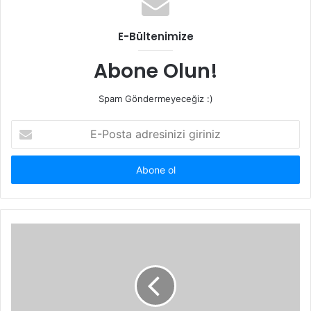
E-Bültenimize
Abone Olun!
Spam Göndermeyeceğiz :)
E-
Posta
adresinizi
giriniz