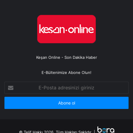
Keşan Online - Son Dakika Haber
E-Bültenimize Abone Olun!
E-
Posta
adresinizi
giriniz
© Telif Hakkı 2026, Tüm Hakları Saklıdır |