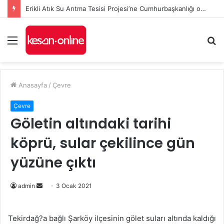
Erikli Atık Su Arıtma Tesisi Projesi’ne Cumhurbaşkanlığı onayı
Menü
A
y
...
Anasayfa
/
Çevre
Çevre
Göletin altındaki tarihi
köprü, sular çekilince gün
yüzüne çıktı
Bir
admin
3 Ocak 2021
e-
posta
Tekirdağ?a bağlı Şarköy ilçesinin gölet suları altında kaldığı
göndermek