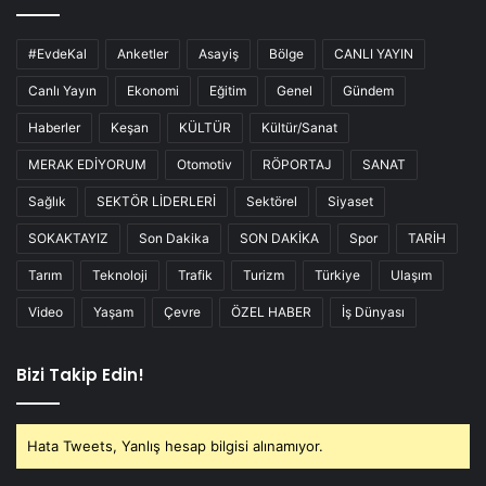
#EvdeKal
Anketler
Asayiş
Bölge
CANLI YAYIN
Canlı Yayın
Ekonomi
Eğitim
Genel
Gündem
Haberler
Keşan
KÜLTÜR
Kültür/Sanat
MERAK EDİYORUM
Otomotiv
RÖPORTAJ
SANAT
Sağlık
SEKTÖR LİDERLERİ
Sektörel
Siyaset
SOKAKTAYIZ
Son Dakika
SON DAKİKA
Spor
TARİH
Tarım
Teknoloji
Trafik
Turizm
Türkiye
Ulaşım
Video
Yaşam
Çevre
ÖZEL HABER
İş Dünyası
Bizi Takip Edin!
Hata Tweets, Yanlış hesap bilgisi alınamıyor.