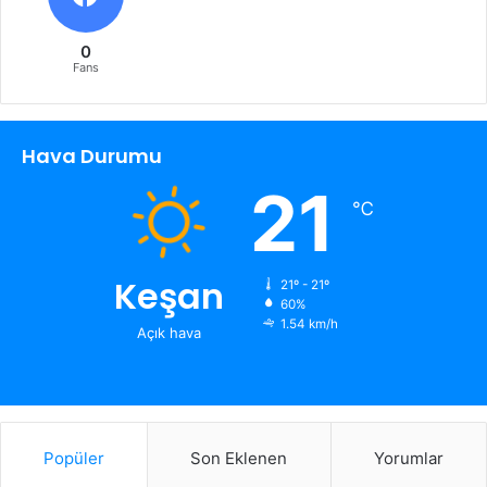
0
Fans
Hava Durumu
21
℃
Keşan
21º - 21º
60%
1.54 km/h
Açık hava
Popüler
Son Eklenen
Yorumlar