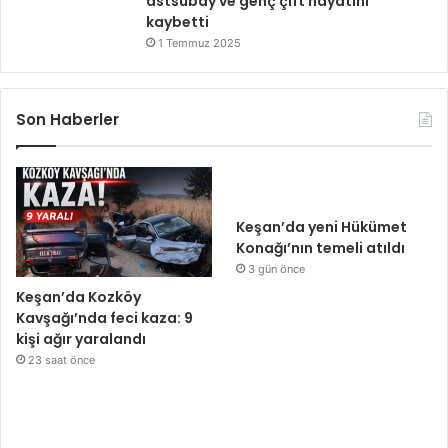
astsubay ve genç çift hayatını
kaybetti
1 Temmuz 2025
Son Haberler
Keşan’da yeni Hükümet
Konağı’nın temeli atıldı
3 gün önce
Keşan’da Kozköy
Kavşağı’nda feci kaza: 9
kişi ağır yaralandı
23 saat önce