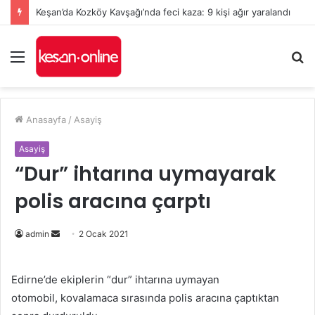
Keşan’da Kozköy Kavşağı’nda feci kaza: 9 kişi ağır yaralandı
Menü
A
y
...
Anasayfa
/
Asayiş
Asayiş
“Dur” ihtarına uymayarak
polis aracına çarptı
Bir
admin
2 Ocak 2021
e-
posta
Edirne’de ekiplerin “dur” ihtarına uymayan
göndermek
otomobil, kovalamaca sırasında polis aracına çaptıktan