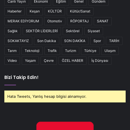
Canlı Yayın
Ekonomi
Eğitim
Genel
Gündem
Haberler
Keşan
KÜLTÜR
Kültür/Sanat
MERAK EDİYORUM
Otomotiv
RÖPORTAJ
SANAT
Sağlık
SEKTÖR LİDERLERİ
Sektörel
Siyaset
SOKAKTAYIZ
Son Dakika
SON DAKİKA
Spor
TARİH
Tarım
Teknoloji
Trafik
Turizm
Türkiye
Ulaşım
Video
Yaşam
Çevre
ÖZEL HABER
İş Dünyası
Bizi Takip Edin!
Hata Tweets, Yanlış hesap bilgisi alınamıyor.