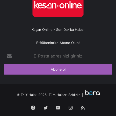
Keşan Online - Son Dakika Haber
E-Bültenimize Abone Olun!
E-
Posta
adresinizi
giriniz
© Telif Hakkı 2026, Tüm Hakları Saklıdır |
Facebook
Twitter
YouTube
Instagram
RSS