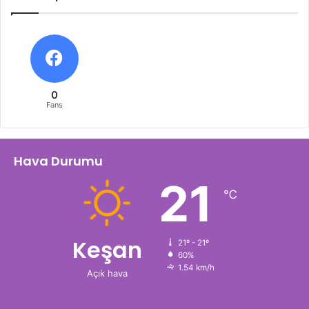
0
Fans
Hava Durumu
21
℃
Keşan
21º - 21º
60%
1.54 km/h
Açık hava