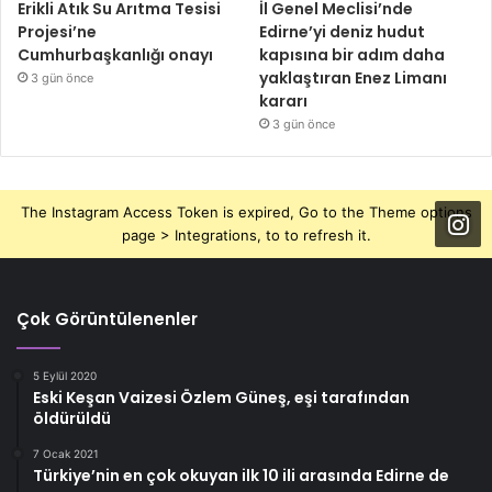
Erikli Atık Su Arıtma Tesisi
İl Genel Meclisi’nde
Projesi’ne
Edirne’yi deniz hudut
Cumhurbaşkanlığı onayı
kapısına bir adım daha
yaklaştıran Enez Limanı
3 gün önce
kararı
3 gün önce
The Instagram Access Token is expired, Go to the Theme options
page > Integrations, to to refresh it.
Çok Görüntülenenler
5 Eylül 2020
Eski Keşan Vaizesi Özlem Güneş, eşi tarafından
öldürüldü
7 Ocak 2021
Türkiye’nin en çok okuyan ilk 10 ili arasında Edirne de