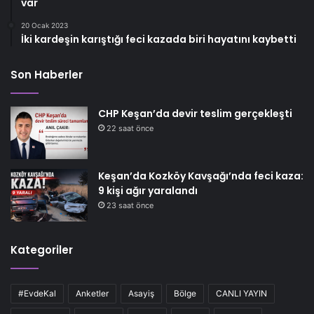
var
20 Ocak 2023
İki kardeşin karıştığı feci kazada biri hayatını kaybetti
Son Haberler
CHP Keşan’da devir teslim gerçekleşti
22 saat önce
Keşan’da Kozköy Kavşağı’nda feci kaza:
9 kişi ağır yaralandı
23 saat önce
Kategoriler
#EvdeKal
Anketler
Asayiş
Bölge
CANLI YAYIN