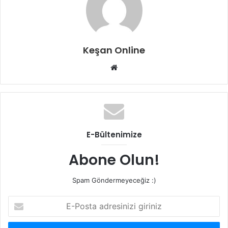
Keşan Online
Web
sitesi
E-Bültenimize
Abone Olun!
Spam Göndermeyeceğiz :)
E-
Posta
adresinizi