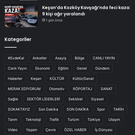
Keşan’da Kozköy Kavşağı’nda feci kaza:
9 kişi ağır yaralandı
1 gün önce
Kategoriler
#EvdeKal
Anketler
Asayiş
Bölge
CANLI YAYIN
Canlı Yayın
Ekonomi
Eğitim
Genel
Gündem
Haberler
Keşan
KÜLTÜR
Kültür/Sanat
MERAK EDİYORUM
Otomotiv
RÖPORTAJ
SANAT
Sağlık
SEKTÖR LİDERLERİ
Sektörel
Siyaset
SOKAKTAYIZ
Son Dakika
SON DAKİKA
Spor
TARİH
Tarım
Teknoloji
Trafik
Turizm
Türkiye
Ulaşım
Video
Yaşam
Çevre
ÖZEL HABER
İş Dünyası