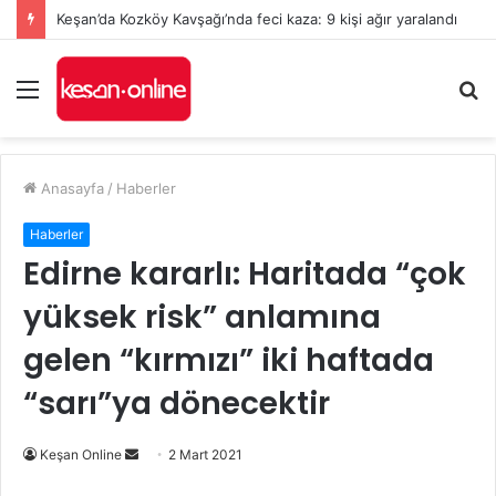
Keşan’da Kozköy Kavşağı’nda feci kaza: 9 kişi ağır yaralandı
Menü
A
y
...
Anasayfa
/
Haberler
Haberler
Edirne kararlı: Haritada “çok
yüksek risk” anlamına
gelen “kırmızı” iki haftada
“sarı”ya dönecektir
Bir
Keşan Online
2 Mart 2021
e-