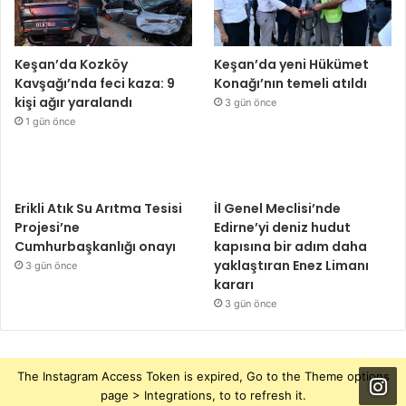
Keşan’da Kozköy
Keşan’da yeni Hükümet
Kavşağı’nda feci kaza: 9
Konağı’nın temeli atıldı
kişi ağır yaralandı
3 gün önce
1 gün önce
Erikli Atık Su Arıtma Tesisi
İl Genel Meclisi’nde
Projesi’ne
Edirne’yi deniz hudut
Cumhurbaşkanlığı onayı
kapısına bir adım daha
yaklaştıran Enez Limanı
3 gün önce
kararı
3 gün önce
The Instagram Access Token is expired, Go to the Theme options
page > Integrations, to to refresh it.