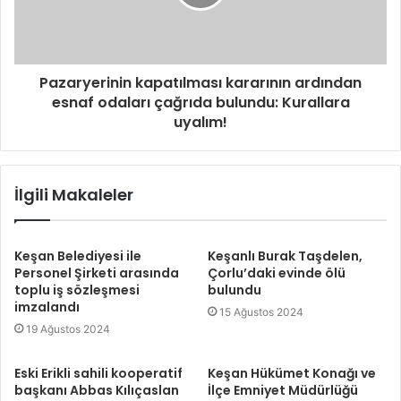
Pazaryerinin kapatılması kararının ardından
esnaf odaları çağrıda bulundu: Kurallara
uyalım!
İlgili Makaleler
Keşan Belediyesi ile
Keşanlı Burak Taşdelen,
Personel Şirketi arasında
Çorlu’daki evinde ölü
toplu iş sözleşmesi
bulundu
imzalandı
15 Ağustos 2024
19 Ağustos 2024
Eski Erikli sahili kooperatif
Keşan Hükümet Konağı ve
başkanı Abbas Kılıçaslan
İlçe Emniyet Müdürlüğü