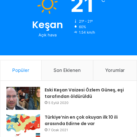
21
℃
Keşan
21º - 21º
60%
1.54 km/h
Açık hava
Popüler
Son Eklenen
Yorumlar
Eski Keşan Vaizesi Özlem Güneş, eşi
tarafından öldürüldü
5 Eylül 2020
Türkiye’nin en çok okuyan ilk 10 ili
arasında Edirne de var
7 Ocak 2021