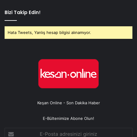
Bizi Takip Edin!
Hata Tweets, Yanlış hesap bilgisi alınamıyor.
Keşan Online - Son Dakika Haber
E-Bültenimize Abone Olun!
E-