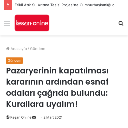
Erikli Atık Su Arıtma Tesisi Projesi’ne Cumhurbaşkanlığı onayı
Menü
A
y
...
Anasayfa
/
Gündem
Gündem
Pazaryerinin kapatılması
kararının ardından esnaf
odaları çağrıda bulundu:
Kurallara uyalım!
Bir
Keşan Online
2 Mart 2021
e-