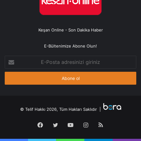
Keşan Online - Son Dakika Haber
E-Bültenimize Abone Olun!
E-
Posta
adresinizi
giriniz
© Telif Hakkı 2026, Tüm Hakları Saklıdır |
Facebook
Twitter
YouTube
Instagram
RSS