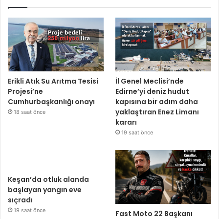
Erikli Atık Su Arıtma Tesisi
İl Genel Meclisi’nde
Projesi’ne
Edirne’yi deniz hudut
Cumhurbaşkanlığı onayı
kapısına bir adım daha
yaklaştıran Enez Limanı
18 saat önce
kararı
19 saat önce
Keşan’da otluk alanda
başlayan yangın eve
sıçradı
19 saat önce
Fast Moto 22 Başkanı