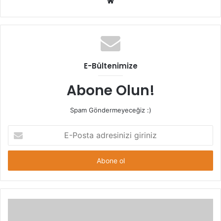
Web
sitesi
E-Bültenimize
Abone Olun!
Spam Göndermeyeceğiz :)
E-
Posta
adresinizi
giriniz