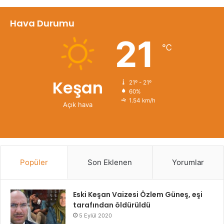
Hava Durumu
21
℃
Keşan
21º - 21º
60%
1.54 km/h
Açık hava
Popüler
Son Eklenen
Yorumlar
Eski Keşan Vaizesi Özlem Güneş, eşi
tarafından öldürüldü
5 Eylül 2020