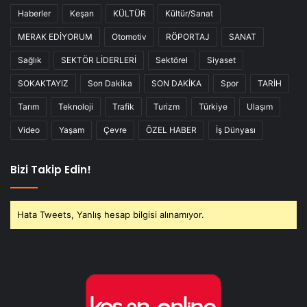
Haberler
Keşan
KÜLTÜR
Kültür/Sanat
MERAK EDİYORUM
Otomotiv
RÖPORTAJ
SANAT
Sağlık
SEKTÖR LİDERLERİ
Sektörel
Siyaset
SOKAKTAYIZ
Son Dakika
SON DAKİKA
Spor
TARİH
Tarım
Teknoloji
Trafik
Turizm
Türkiye
Ulaşım
Video
Yaşam
Çevre
ÖZEL HABER
İş Dünyası
Bizi Takip Edin!
Hata Tweets, Yanlış hesap bilgisi alınamıyor.