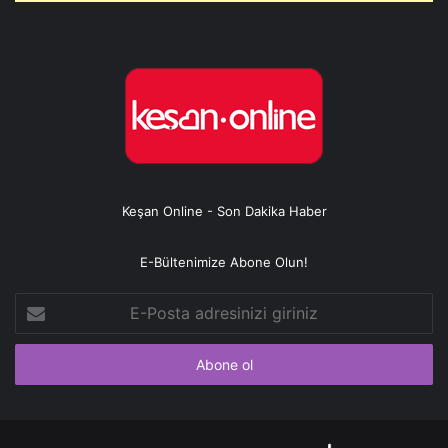
Keşan Online - Son Dakika Haber
E-Bültenimize Abone Olun!
E-
Posta
adresinizi
giriniz