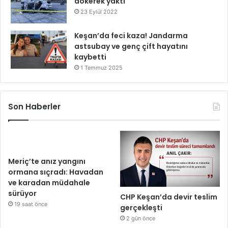
dökerek yaktı
23 Eylül 2022
Keşan’da feci kaza! Jandarma
astsubay ve genç çift hayatını
kaybetti
1 Temmuz 2025
Son Haberler
Meriç’te anız yangını
ormana sıçradı: Havadan
ve karadan müdahale
sürüyor
CHP Keşan’da devir teslim
19 saat önce
gerçekleşti
2 gün önce