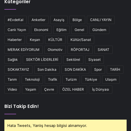
Kategoriler
#EvdeKal
Anketler
Asayiş
Bölge
CANLI YAYIN
Canlı Yayın
Ekonomi
Eğitim
Genel
Gündem
Haberler
Keşan
KÜLTÜR
Kültür/Sanat
MERAK EDİYORUM
Otomotiv
RÖPORTAJ
SANAT
Sağlık
SEKTÖR LİDERLERİ
Sektörel
Siyaset
SOKAKTAYIZ
Son Dakika
SON DAKİKA
Spor
TARİH
Tarım
Teknoloji
Trafik
Turizm
Türkiye
Ulaşım
Video
Yaşam
Çevre
ÖZEL HABER
İş Dünyası
Bizi Takip Edin!
Hata Tweets, Yanlış hesap bilgisi alınamıyor.