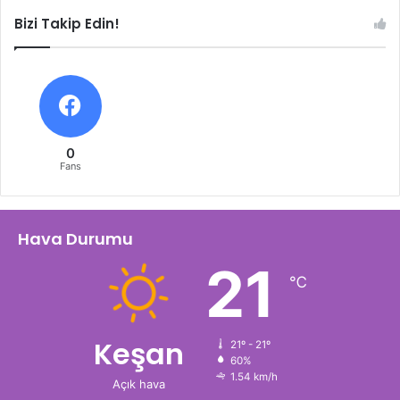
Bizi Takip Edin!
0
Fans
Hava Durumu
21
℃
Keşan
21º - 21º
60%
1.54 km/h
Açık hava