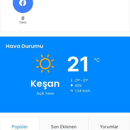
0
Fans
Hava Durumu
21
℃
Keşan
21º - 21º
60%
1.54 km/h
Açık hava
Popüler
Son Eklenen
Yorumlar