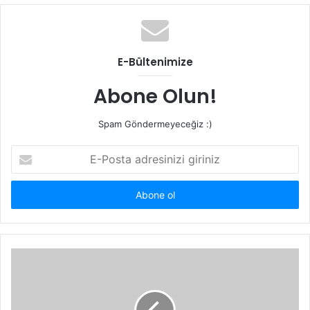
b
s
i
t
E-Bültenimize
e
s
Abone Olun!
i
Spam Göndermeyeceğiz :)
E
-
P
o
s
t
a
a
d
r
e