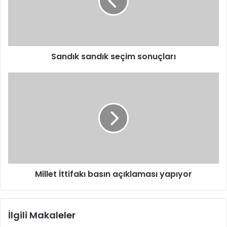
s
i
n
i
z
i
Sandık sandık seçim sonuçları
g
i
r
i
n
i
z
Millet İttifakı basın açıklaması yapıyor
İlgili Makaleler