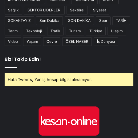
Sağlık
SEKTÖR LİDERLERİ
Sektörel
Siyaset
SOKAKTAYIZ
Son Dakika
SON DAKİKA
Spor
TARİH
Tarım
Teknoloji
Trafik
Turizm
Türkiye
Ulaşım
Video
Yaşam
Çevre
ÖZEL HABER
İş Dünyası
Bizi Takip Edin!
Hata Tweets, Yanlış hesap bilgisi alınamıyor.