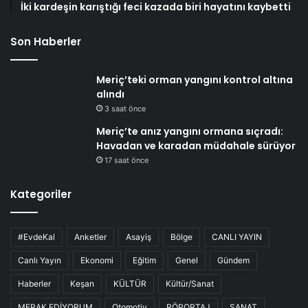
İki kardeşin karıştığı feci kazada biri hayatını kaybetti
Son Haberler
Meriç’teki orman yangını kontrol altına
alındı
3 saat önce
Meriç’te anız yangını ormana sıçradı:
Havadan ve karadan müdahale sürüyor
17 saat önce
Kategoriler
#EvdeKal
Anketler
Asayiş
Bölge
CANLI YAYIN
Canlı Yayın
Ekonomi
Eğitim
Genel
Gündem
Haberler
Keşan
KÜLTÜR
Kültür/Sanat
MERAK EDİYORUM
Otomotiv
RÖPORTAJ
SANAT