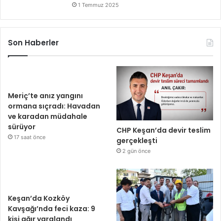
1 Temmuz 2025
Son Haberler
Meriç’te anız yangını
ormana sıçradı: Havadan
ve karadan müdahale
sürüyor
CHP Keşan’da devir teslim
17 saat önce
gerçekleşti
2 gün önce
Keşan’da Kozköy
Kavşağı’nda feci kaza: 9
kişi ağır yaralandı