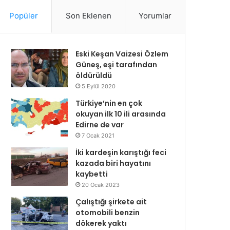
Popüler
Son Eklenen
Yorumlar
Eski Keşan Vaizesi Özlem
Güneş, eşi tarafından
öldürüldü
5 Eylül 2020
Türkiye’nin en çok
okuyan ilk 10 ili arasında
Edirne de var
7 Ocak 2021
İki kardeşin karıştığı feci
kazada biri hayatını
kaybetti
20 Ocak 2023
Çalıştığı şirkete ait
otomobili benzin
dökerek yaktı