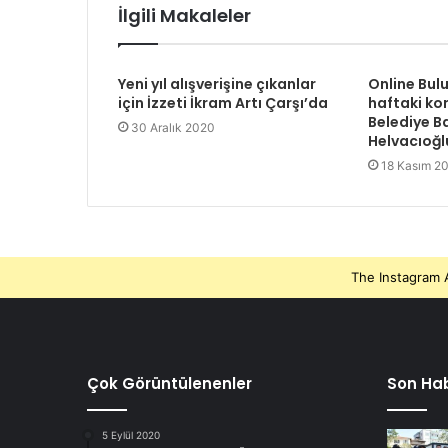
İlgili Makaleler
Yeni yıl alışverişine çıkanlar
Online Bul
için İzzeti İkram Artı Çarşı’da
haftaki ko
Belediye B
30 Aralık 2020
Helvacıoğl
18 Kasım 2
The Instagram A
Çok Görüntülenenler
Son Hab
5 Eylül 2020