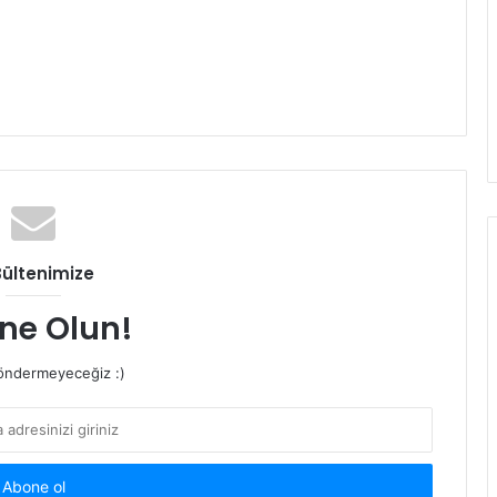
Bültenimize
ne Olun!
ndermeyeceğiz :)