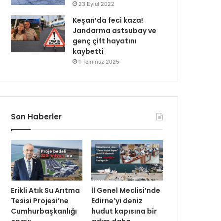
23 Eylül 2022
Keşan’da feci kaza!
Jandarma astsubay ve
genç çift hayatını
kaybetti
1 Temmuz 2025
Son Haberler
Erikli Atık Su Arıtma
İl Genel Meclisi’nde
Tesisi Projesi’ne
Edirne’yi deniz
Cumhurbaşkanlığı
hudut kapısına bir