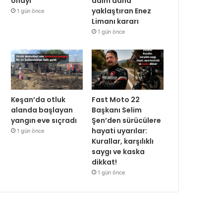
onayı
adım daha
yaklaştıran Enez
1 gün önce
Limanı kararı
1 gün önce
Keşan’da otluk
Fast Moto 22
alanda başlayan
Başkanı Selim
yangın eve sıçradı
Şen’den sürücülere
hayati uyarılar:
1 gün önce
Kurallar, karşılıklı
saygı ve kaska
dikkat!
1 gün önce