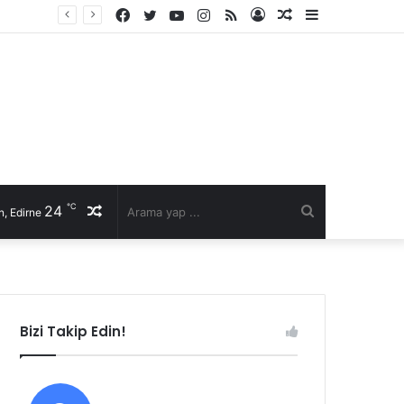
Facebook
Twitter
YouTube
Instagram
RSS
Kayıt
Rastgele
Kenar
Ol
Makale
Bölmesi
℃
24
Rastgele
Arama
, Edirne
Makale
yap
...
Bizi Takip Edin!