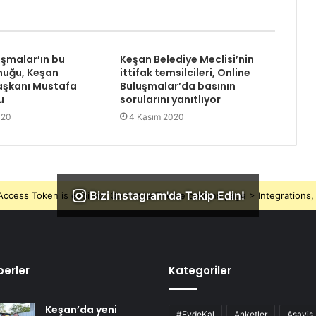
uşmalar’ın bu
Keşan Belediye Meclisi’nin
nuğu, Keşan
ittifak temsilcileri, Online
aşkanı Mustafa
Buluşmalar’da basının
u
sorularını yanıtlıyor
020
4 Kasım 2020
Bizi Instagram'da Takip Edin!
ccess Token is expired, Go to the Theme options page > Integrations, t
erler
Kategoriler
Keşan’da yeni
#EvdeKal
Anketler
Asayiş