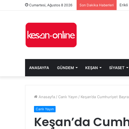
Erikl
Cumartesi, Ağustos 8 2026
Son Dakika Haberleri
ANASAYFA
GÜNDEM
KEŞAN
SIYASET
Anasayfa
/
Canlı Yayın
/
Keşan’da Cumhuriyet Bayramı
Canlı Yayın
Keşan’da Cumh