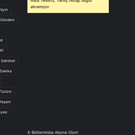
Hata Tweets, Yanlış hesap bilgisi
alınamıyor.
Yayın
Gündem
UM
AT
Sektörel
Dakika
Turizm
Yaşam
nyası
E-Bültenimize Abone Olun!