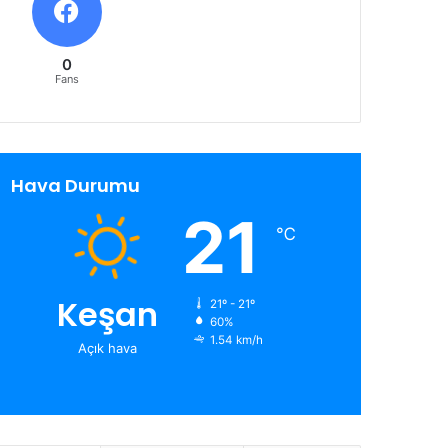
0
Fans
Hava Durumu
21
℃
Keşan
21º - 21º
60%
1.54 km/h
Açık hava