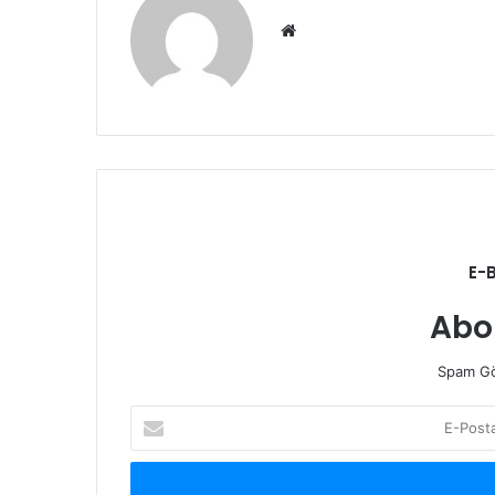
Web
sitesi
E-
Abo
Spam Gö
E-
Posta
adresinizi
giriniz