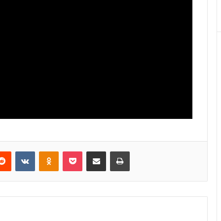
erest
Reddit
VKontakte
Odnoklassniki
Pocket
E-Posta ile paylaş
Yazdır