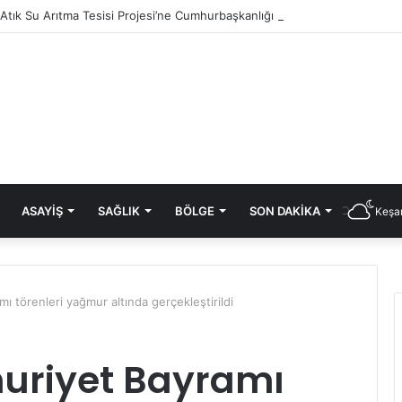
i Atık Su Arıtma Tesisi Projesi’ne Cumhurbaşkanlığı onayı
ASAYIŞ
SAĞLIK
BÖLGE
SON DAKIKA
Keşan
 törenleri yağmur altında gerçekleştirildi
uriyet Bayramı