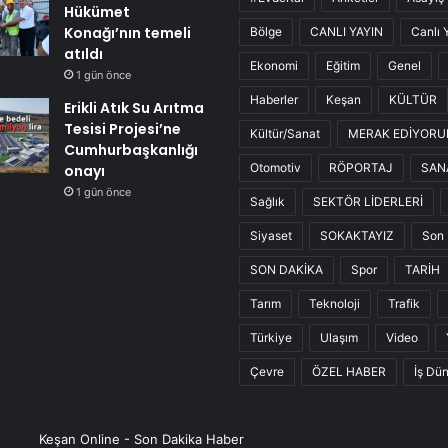
Hükümet
Konağı’nın temeli
Bölge
CANLI YAYIN
Canlı 
atıldı
Ekonomi
Eğitim
Genel
1 gün önce
Haberler
Keşan
KÜLTÜR
Erikli Atık Su Arıtma
Tesisi Projesi’ne
Kültür/Sanat
MERAK EDİYOR
Cumhurbaşkanlığı
Otomotiv
RÖPORTAJ
SAN
onayı
1 gün önce
Sağlık
SEKTÖR LİDERLERİ
Siyaset
SOKAKTAYIZ
Son 
SON DAKİKA
Spor
TARİH
Tarım
Teknoloji
Trafik
Türkiye
Ulaşım
Video
Çevre
ÖZEL HABER
İş Dü
Keşan Online - Son Dakika Haber