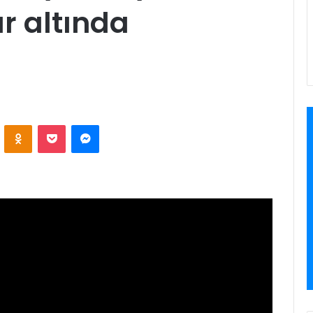
r altında
VKontakte
Odnoklassniki
Pocket
Messenger