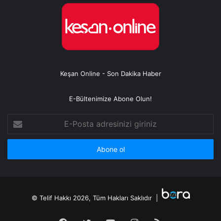
Keşan Online - Son Dakika Haber
E-Bültenimize Abone Olun!
E-
Posta
adresinizi
giriniz
© Telif Hakkı 2026, Tüm Hakları Saklıdır |