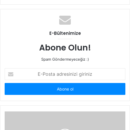
e
b
s
i
t
E-Bültenimize
e
s
Abone Olun!
i
Spam Göndermeyeceğiz :)
E
-
P
o
s
t
a
a
d
r