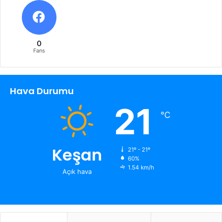
0
Fans
Hava Durumu
21
℃
Keşan
21º - 21º
60%
1.54 km/h
Açık hava