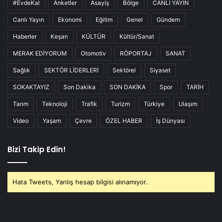
#EvdeKal
Anketler
Asayiş
Bölge
CANLI YAYIN
Canlı Yayın
Ekonomi
Eğitim
Genel
Gündem
Haberler
Keşan
KÜLTÜR
Kültür/Sanat
MERAK EDİYORUM
Otomotiv
RÖPORTAJ
SANAT
Sağlık
SEKTÖR LİDERLERİ
Sektörel
Siyaset
SOKAKTAYIZ
Son Dakika
SON DAKİKA
Spor
TARİH
Tarım
Teknoloji
Trafik
Turizm
Türkiye
Ulaşım
Video
Yaşam
Çevre
ÖZEL HABER
İş Dünyası
Bizi Takip Edin!
Hata Tweets, Yanlış hesap bilgisi alınamıyor.