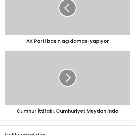
e
s
i
n
i
z
i
AK Parti basın açıklaması yapıyor
g
i
r
i
n
i
z
Cumhur İttifakı, Cumhuriyet Meydanı'nda