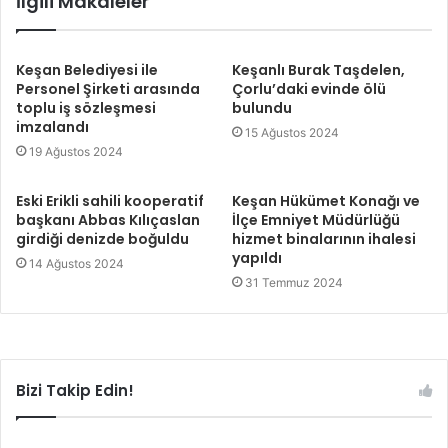
İlgili Makaleler
Keşan Belediyesi ile
Keşanlı Burak Taşdelen,
Personel Şirketi arasında
Çorlu’daki evinde ölü
toplu iş sözleşmesi
bulundu
imzalandı
15 Ağustos 2024
19 Ağustos 2024
Eski Erikli sahili kooperatif
Keşan Hükümet Konağı ve
başkanı Abbas Kılıçaslan
İlçe Emniyet Müdürlüğü
girdiği denizde boğuldu
hizmet binalarının ihalesi
yapıldı
14 Ağustos 2024
31 Temmuz 2024
Bizi Takip Edin!