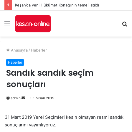
Keşan’da yeni Hükümet Konağı’nın temeli atıldı
Menü
A
y
...
Anasayfa
/
Haberler
Haberler
Sandık sandık seçim
sonuçları
admin
B
1 Nisan 2019
i
r
31 Mart 2019 Yerel Seçimleri kesin olmayan resmi sandık
e
sonuçlarını yayımlıyoruz.
-