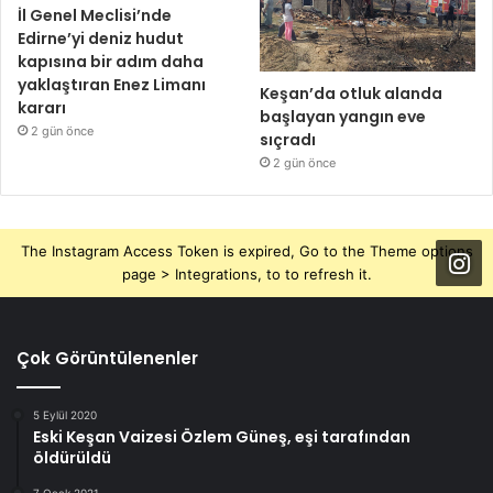
İl Genel Meclisi’nde
Edirne’yi deniz hudut
kapısına bir adım daha
yaklaştıran Enez Limanı
Keşan’da otluk alanda
kararı
başlayan yangın eve
2 gün önce
sıçradı
2 gün önce
The Instagram Access Token is expired, Go to the Theme options
page > Integrations, to to refresh it.
Çok Görüntülenenler
5 Eylül 2020
Eski Keşan Vaizesi Özlem Güneş, eşi tarafından
öldürüldü
7 Ocak 2021