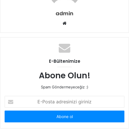
admin
Web
sitesi
E-Bültenimize
Abone Olun!
Spam Göndermeyeceğiz :)
E-
Posta
adresinizi
giriniz