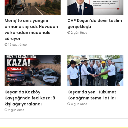
Meriç’te anız yangını
CHP Keşan’da devir teslim
ormana sıçradı: Havadan
gerçekleşti
ve karadan müdahale
2 gün önce
sürüyor
19 saat önce
Keşan’da Kozköy
Keşan’da yeni Hükümet
Kavşağı’nda feci kaza: 9
Konağı’nın temeli atıldı
kişi ağır yaralandı
4 gün önce
2 gün önce