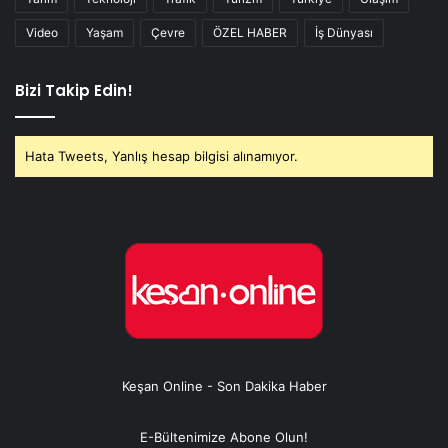
Video
Yaşam
Çevre
ÖZEL HABER
İş Dünyası
Bizi Takip Edin!
Hata Tweets, Yanlış hesap bilgisi alınamıyor.
Keşan Online - Son Dakika Haber
E-Bültenimize Abone Olun!