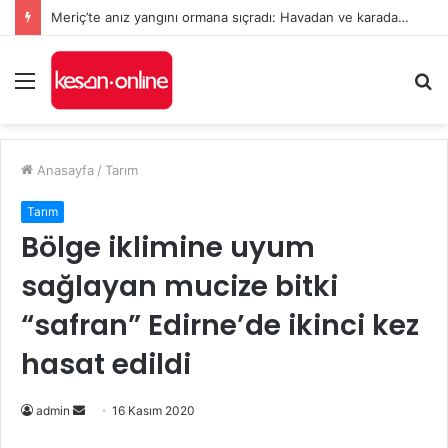
Meriç’te anız yangını ormana sıçradı: Havadan ve karadan müdahale sürüyor
Menü
A
y
...
Anasayfa
/
Tarım
Tarım
Bölge iklimine uyum
sağlayan mucize bitki
“safran” Edirne’de ikinci kez
hasat edildi
Bir
admin
16 Kasım 2020
e-