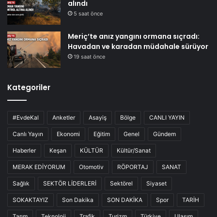
alındı
5 saat önce
Meriç’te anız yangını ormana sıçradı:
Havadan ve karadan müdahale sürüyor
19 saat önce
Kategoriler
#EvdeKal
Anketler
Asayiş
Bölge
CANLI YAYIN
Canlı Yayın
Ekonomi
Eğitim
Genel
Gündem
Haberler
Keşan
KÜLTÜR
Kültür/Sanat
MERAK EDİYORUM
Otomotiv
RÖPORTAJ
SANAT
Sağlık
SEKTÖR LİDERLERİ
Sektörel
Siyaset
SOKAKTAYIZ
Son Dakika
SON DAKİKA
Spor
TARİH
Tarım
Teknoloji
Trafik
Turizm
Türkiye
Ulaşım