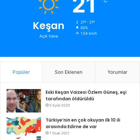
21
℃
Keşan
21º - 21º
60%
1.54 km/h
Açık hava
Popüler
Son Eklenen
Yorumlar
Eski Keşan Vaizesi Özlem Güneş, eşi
tarafından öldürüldü
5 Eylül 2020
Türkiye’nin en çok okuyan ilk 10 ili
arasında Edirne de var
7 Ocak 2021