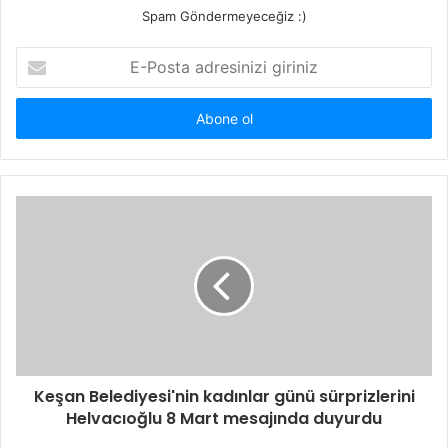
Spam Göndermeyeceğiz :)
E-
Posta
adresinizi
giriniz
Keşan Belediyesi'nin kadınlar günü sürprizlerini
Helvacıoğlu 8 Mart mesajında duyurdu