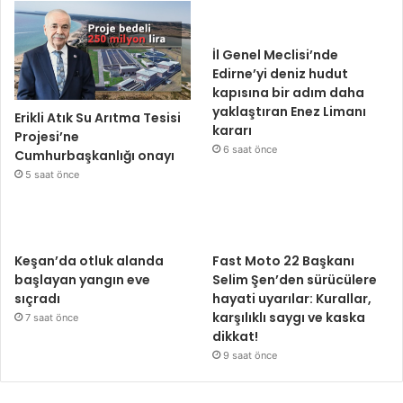
İl Genel Meclisi’nde
Edirne’yi deniz hudut
kapısına bir adım daha
yaklaştıran Enez Limanı
Erikli Atık Su Arıtma Tesisi
kararı
Projesi’ne
6 saat önce
Cumhurbaşkanlığı onayı
5 saat önce
Keşan’da otluk alanda
Fast Moto 22 Başkanı
başlayan yangın eve
Selim Şen’den sürücülere
sıçradı
hayati uyarılar: Kurallar,
karşılıklı saygı ve kaska
7 saat önce
dikkat!
9 saat önce