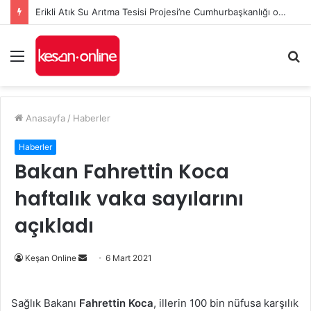
Erikli Atık Su Arıtma Tesisi Projesi’ne Cumhurbaşkanlığı onayı
Menü
A
y
...
Anasayfa
/
Haberler
Haberler
Bakan Fahrettin Koca
haftalık vaka sayılarını
açıkladı
Bir
Keşan Online
6 Mart 2021
e-
posta
Sağlık Bakanı
Fahrettin Koca
, illerin 100 bin nüfusa karşılık
göndermek