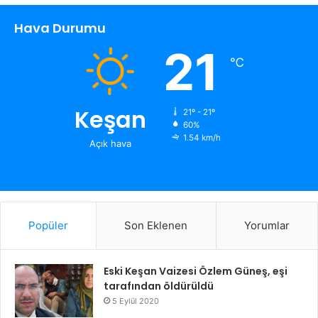
Hava Durumu
21
℃
Keşan
21º - 21º
60%
1.54 km/h
Açık hava
Popüler
Son Eklenen
Yorumlar
Eski Keşan Vaizesi Özlem Güneş, eşi
tarafından öldürüldü
5 Eylül 2020