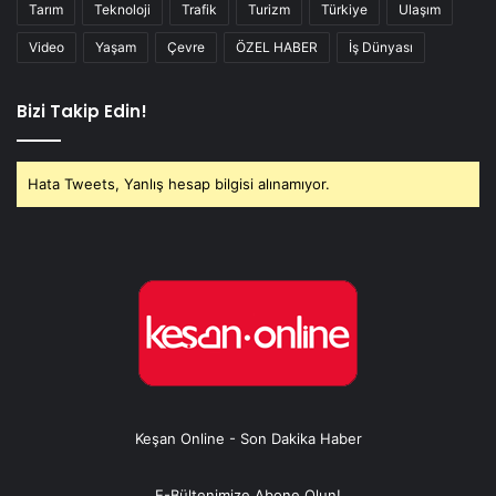
Tarım
Teknoloji
Trafik
Turizm
Türkiye
Ulaşım
Video
Yaşam
Çevre
ÖZEL HABER
İş Dünyası
Bizi Takip Edin!
Hata Tweets, Yanlış hesap bilgisi alınamıyor.
Keşan Online - Son Dakika Haber
E-Bültenimize Abone Olun!