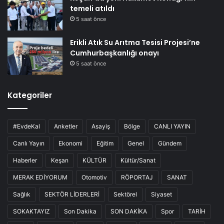
temeli atıldı
5 saat önce
Erikli Atık Su Arıtma Tesisi Projesi’ne
Cumhurbaşkanlığı onayı
5 saat önce
Kategoriler
#EvdeKal
Anketler
Asayiş
Bölge
CANLI YAYIN
Canlı Yayın
Ekonomi
Eğitim
Genel
Gündem
Haberler
Keşan
KÜLTÜR
Kültür/Sanat
MERAK EDİYORUM
Otomotiv
RÖPORTAJ
SANAT
Sağlık
SEKTÖR LİDERLERİ
Sektörel
Siyaset
SOKAKTAYIZ
Son Dakika
SON DAKİKA
Spor
TARİH