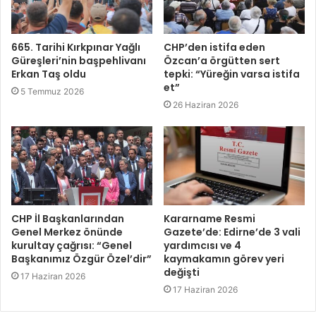
665. Tarihi Kırkpınar Yağlı
CHP’den istifa eden
Güreşleri’nin başpehlivanı
Özcan’a örgütten sert
Erkan Taş oldu
tepki: “Yüreğin varsa istifa
et”
5 Temmuz 2026
26 Haziran 2026
CHP İl Başkanlarından
Kararname Resmi
Genel Merkez önünde
Gazete’de: Edirne’de 3 vali
kurultay çağrısı: “Genel
yardımcısı ve 4
Başkanımız Özgür Özel’dir”
kaymakamın görev yeri
değişti
17 Haziran 2026
17 Haziran 2026