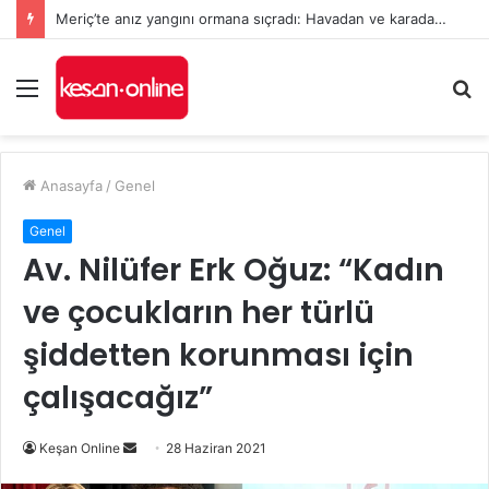
Meriç’te anız yangını ormana sıçradı: Havadan ve karadan müdahale sürüyor
Menü
A
y
...
Anasayfa
/
Genel
Genel
Av. Nilüfer Erk Oğuz: “Kadın
ve çocukların her türlü
şiddetten korunması için
çalışacağız”
Bir
Keşan Online
28 Haziran 2021
e-