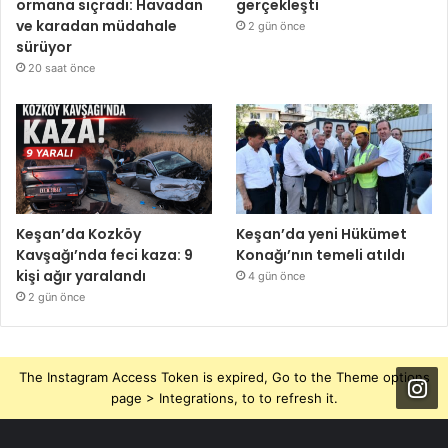
ormana sıçradı: Havadan
gerçekleşti
ve karadan müdahale
2 gün önce
sürüyor
20 saat önce
Keşan’da Kozköy
Keşan’da yeni Hükümet
Kavşağı’nda feci kaza: 9
Konağı’nın temeli atıldı
kişi ağır yaralandı
4 gün önce
2 gün önce
The Instagram Access Token is expired, Go to the Theme options
page > Integrations, to to refresh it.