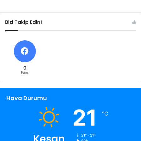
Bizi Takip Edin!
0
Fans
Hava Durumu
21
℃
Keşan
21º - 21º