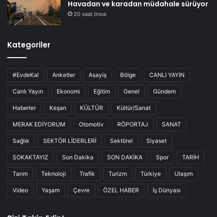
Havadan ve karadan müdahale sürüyor
20 saat önce
Kategoriler
#EvdeKal
Anketler
Asayiş
Bölge
CANLI YAYIN
Canlı Yayın
Ekonomi
Eğitim
Genel
Gündem
Haberler
Keşan
KÜLTÜR
Kültür/Sanat
MERAK EDİYORUM
Otomotiv
RÖPORTAJ
SANAT
Sağlık
SEKTÖR LİDERLERİ
Sektörel
Siyaset
SOKAKTAYIZ
Son Dakika
SON DAKİKA
Spor
TARİH
Tarım
Teknoloji
Trafik
Turizm
Türkiye
Ulaşım
Video
Yaşam
Çevre
ÖZEL HABER
İş Dünyası