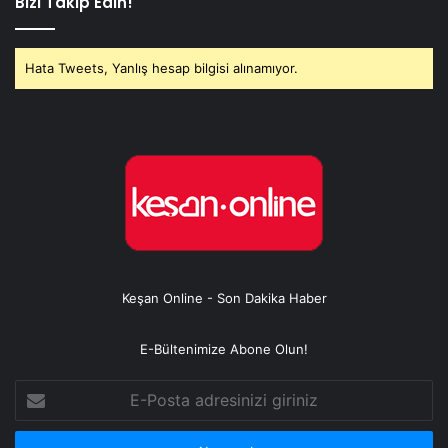
Bizi Takip Edin!
Hata Tweets, Yanlış hesap bilgisi alınamıyor.
Keşan Online - Son Dakika Haber
E-Bültenimize Abone Olun!
E-
Posta
adresinizi