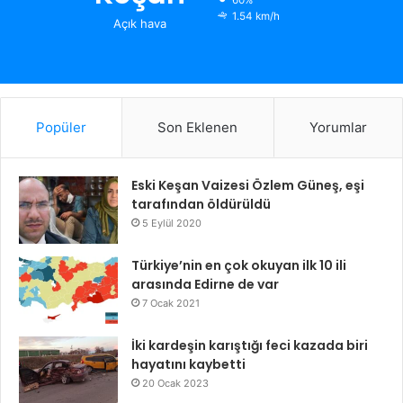
60%
1.54 km/h
Açık hava
Popüler
Son Eklenen
Yorumlar
Eski Keşan Vaizesi Özlem Güneş, eşi
tarafından öldürüldü
5 Eylül 2020
Türkiye’nin en çok okuyan ilk 10 ili
arasında Edirne de var
7 Ocak 2021
İki kardeşin karıştığı feci kazada biri
hayatını kaybetti
20 Ocak 2023