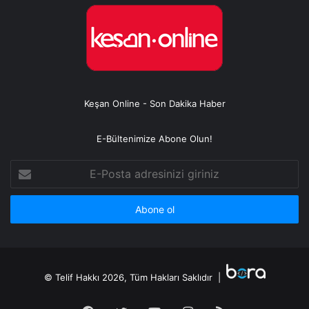
Keşan Online - Son Dakika Haber
E-Bültenimize Abone Olun!
E-
Posta
adresinizi
giriniz
© Telif Hakkı 2026, Tüm Hakları Saklıdır |