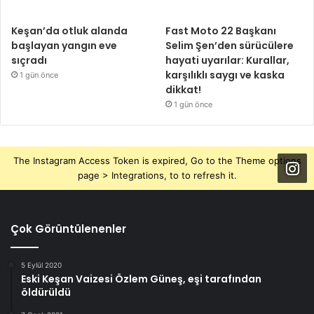
Keşan’da otluk alanda
Fast Moto 22 Başkanı
başlayan yangın eve
Selim Şen’den sürücülere
sıçradı
hayati uyarılar: Kurallar,
karşılıklı saygı ve kaska
1 gün önce
dikkat!
1 gün önce
The Instagram Access Token is expired, Go to the Theme options
page > Integrations, to to refresh it.
Çok Görüntülenenler
5 Eylül 2020
Eski Keşan Vaizesi Özlem Güneş, eşi tarafından
öldürüldü