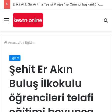
Erikli Atık Su Arıtma Tesisi Projesi’ne Cumhurbaşkanlığı onayı
Menü
A
y
...
Anasayfa
/
Eğitim
Eğitim
Şehit Er Akın
Buluş İlkokulu
öğrencileri telafi
eğitimi boyunca