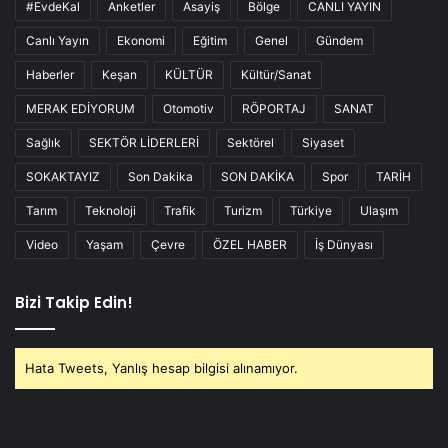
#EvdeKal
Anketler
Asayiş
Bölge
CANLI YAYIN
Canlı Yayın
Ekonomi
Eğitim
Genel
Gündem
Haberler
Keşan
KÜLTÜR
Kültür/Sanat
MERAK EDİYORUM
Otomotiv
RÖPORTAJ
SANAT
Sağlık
SEKTÖR LİDERLERİ
Sektörel
Siyaset
SOKAKTAYIZ
Son Dakika
SON DAKİKA
Spor
TARİH
Tarım
Teknoloji
Trafik
Turizm
Türkiye
Ulaşım
Video
Yaşam
Çevre
ÖZEL HABER
İş Dünyası
Bizi Takip Edin!
Hata Tweets, Yanlış hesap bilgisi alınamıyor.