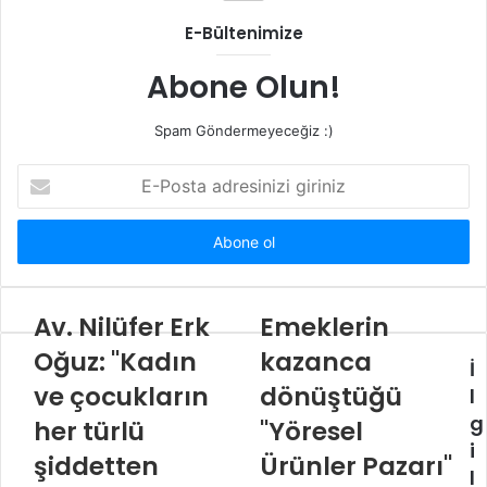
E-Bültenimize
Abone Olun!
Spam Göndermeyeceğiz :)
E-
Posta
adresinizi
giriniz
Av. Nilüfer Erk
Emeklerin
Oğuz: "Kadın
kazanca
İ
ve çocukların
dönüştüğü
l
g
her türlü
"Yöresel
i
şiddetten
Ürünler Pazarı"
l