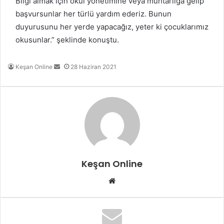
Bilgi almak için okul yönetimine veya muhtarlığa gelip
başvursunlar her türlü yardım ederiz. Bunun
duyurusunu her yerde yapacağız, yeter ki çocuklarımız
okusunlar.” şeklinde konuştu.
Bir
Keşan Online
28 Haziran 2021
e-
posta
göndermek
Keşan Online
Web
sitesi