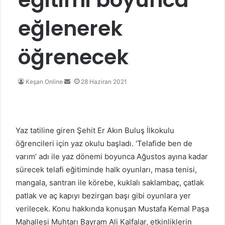
eğlenerek
öğrenecek
Bir
Keşan Online
28 Haziran 2021
e-
posta
göndermek
Yaz tatiline giren Şehit Er Akın Buluş İlkokulu
öğrencileri için yaz okulu başladı. ‘Telafide ben de
varım’ adı ile yaz dönemi boyunca Ağustos ayına kadar
sürecek telafi eğitiminde halk oyunları, masa tenisi,
mangala, santran ile körebe, kuklalı saklambaç, çatlak
patlak ve aç kapıyı bezirgan başı gibi oyunlara yer
verilecek. Konu hakkında konuşan Mustafa Kemal Paşa
Mahallesi Muhtarı Bayram Ali Kalfalar, etkinliklerin