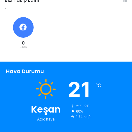
Bizi Takip Edin!
0
Fans
Hava Durumu
21
℃
Keşan
21º - 21º
60%
1.54 km/h
Açık hava