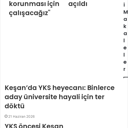
korunması için
açıldı
i
çalışacağız"
M
a
k
a
l
e
l
e
r
Keşan’da YKS heyecanı: Binlerce
aday üniversite hayali için ter
döktü
21 Haziran 2026
YKS öncesi Keşan