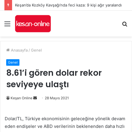
Keşan’da Kozköy Kavşağı’nda feci kaza: 9 kişi ağır yaralandı
Menü
A
y
...
Anasayfa
/
Genel
Genel
8.61’i gören dolar rekor
seviyeye ulaştı
Bir
Keşan Online
28 Mayıs 2021
e-
posta
Dolar/TL, Türkiye ekonomisinin geleceğine yönelik devam
göndermek
eden endişeler ve ABD verilerinin beklenenden daha hızlı