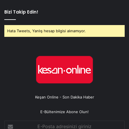
Bizi Takip Edin!
Hata Tweets, Yanlış hesap bilgisi alınamıyor.
Keşan Online - Son Dakika Haber
E-Bültenimize Abone Olun!
E-