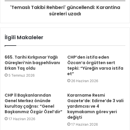
'Temaslı Takibi Rehberi' güncellendi: Karantina
süreleri uzadı
İlgili Makaleler
665. Tarihi Kırkpınar Yağlı
CHP’den istifa eden
Güreşleri’nin başpehlivanı
Özcan’a örgütten sert
Erkan Taş oldu
tepki: “Yüreğin varsa istifa
et”
5 Temmuz 2026
26 Haziran 2026
CHP İl Başkanlarından
Kararname Resmi
Genel Merkez önünde
Gazete’de: Edirne’de 3 vali
kurultay çağrısı: “Genel
yardımcısı ve 4
Başkanımız Özgür Özel’dir”
kaymakamın görev yeri
değişti
17 Haziran 2026
17 Haziran 2026