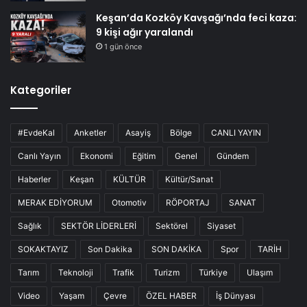
Keşan’da Kozköy Kavşağı’nda feci kaza:
9 kişi ağır yaralandı
1 gün önce
Kategoriler
#EvdeKal
Anketler
Asayiş
Bölge
CANLI YAYIN
Canlı Yayın
Ekonomi
Eğitim
Genel
Gündem
Haberler
Keşan
KÜLTÜR
Kültür/Sanat
MERAK EDİYORUM
Otomotiv
RÖPORTAJ
SANAT
Sağlık
SEKTÖR LİDERLERİ
Sektörel
Siyaset
SOKAKTAYIZ
Son Dakika
SON DAKİKA
Spor
TARİH
Tarım
Teknoloji
Trafik
Turizm
Türkiye
Ulaşım
Video
Yaşam
Çevre
ÖZEL HABER
İş Dünyası