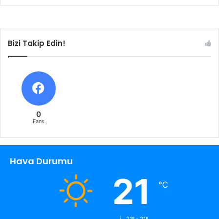
Bizi Takip Edin!
0
Fans
Hava Durumu
21
℃