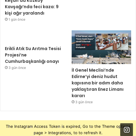
Keşan’da Kozköy
Kavşağı’nda feci kaza: 9
kişi ağır yaralandı
1 gün önce
Erikli Atık Su Arıtma Tesisi
Projesi’ne
Cumhurbaşkanlığı onayı
3 gün önce
İl Genel Meclisi’nde
Edirne’yi deniz hudut
kapısına bir adım daha
yaklaştıran Enez Limanı
kararı
3 gün önce
The Instagram Access Token is expired, Go to the Theme options
page > Integrations, to to refresh it.