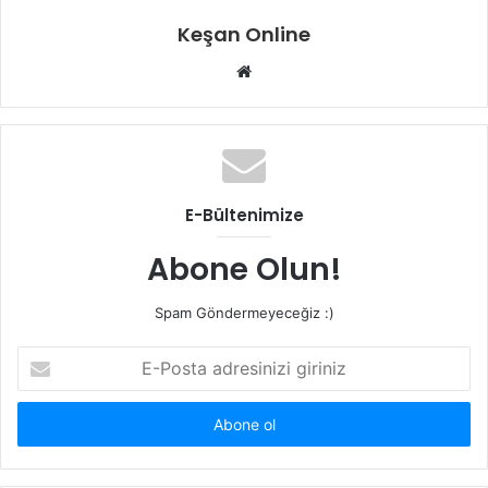
Keşan Online
Web
sitesi
E-Bültenimize
Abone Olun!
Spam Göndermeyeceğiz :)
E-
Posta
adresinizi
giriniz