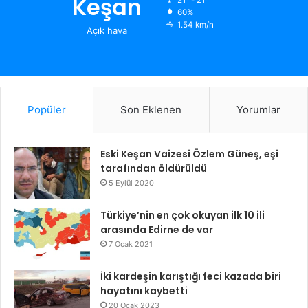
Keşan
21º - 21º
60%
1.54 km/h
Açık hava
Popüler
Son Eklenen
Yorumlar
Eski Keşan Vaizesi Özlem Güneş, eşi
tarafından öldürüldü
5 Eylül 2020
Türkiye’nin en çok okuyan ilk 10 ili
arasında Edirne de var
7 Ocak 2021
İki kardeşin karıştığı feci kazada biri
hayatını kaybetti
20 Ocak 2023