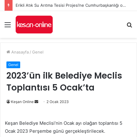
Erikli Atık Su Arıtma Tesisi Projesi’ne Cumhurbaşkanlığı onayı
Menü
A
y
...
Anasayfa
/
Genel
Genel
2023’ün ilk Belediye Meclis
Toplantısı 5 Ocak’ta
Bir
Keşan Online
2 Ocak 2023
e-
posta
Keşan Belediye Meclisi’nin Ocak ayı olağan toplantısı 5
göndermek
Ocak 2023 Perşembe günü gerçekleştirilecek.