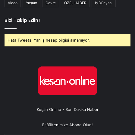
Video
Yaşam
Çevre
ÖZEL HABER
İş Dünyası
Bizi Takip Edin!
Hata Tweets, Yanlış hesap bilgisi alınamıyor.
Keşan Online - Son Dakika Haber
E-Bültenimize Abone Olun!