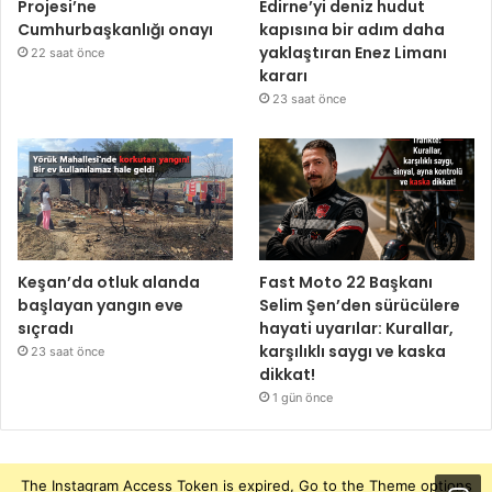
Projesi’ne
Edirne’yi deniz hudut
Cumhurbaşkanlığı onayı
kapısına bir adım daha
yaklaştıran Enez Limanı
22 saat önce
kararı
23 saat önce
Keşan’da otluk alanda
Fast Moto 22 Başkanı
başlayan yangın eve
Selim Şen’den sürücülere
sıçradı
hayati uyarılar: Kurallar,
karşılıklı saygı ve kaska
23 saat önce
dikkat!
1 gün önce
The Instagram Access Token is expired, Go to the Theme options