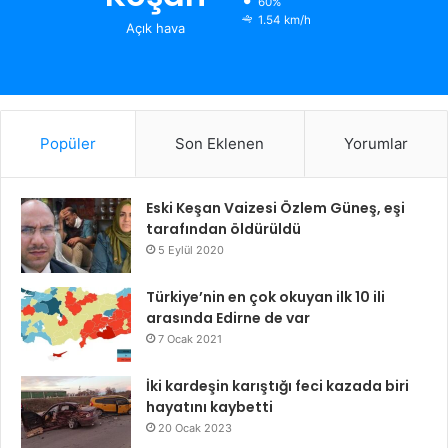
60%
1.54 km/h
Açık hava
Popüler
Son Eklenen
Yorumlar
Eski Keşan Vaizesi Özlem Güneş, eşi
tarafından öldürüldü
5 Eylül 2020
Türkiye’nin en çok okuyan ilk 10 ili
arasında Edirne de var
7 Ocak 2021
İki kardeşin karıştığı feci kazada biri
hayatını kaybetti
20 Ocak 2023