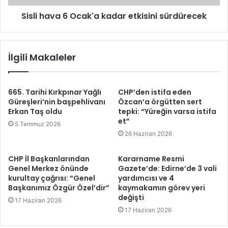
Sisli hava 6 Ocak'a kadar etkisini sürdürecek
İlgili Makaleler
665. Tarihi Kırkpınar Yağlı
CHP’den istifa eden
Güreşleri’nin başpehlivanı
Özcan’a örgütten sert
Erkan Taş oldu
tepki: “Yüreğin varsa istifa
et”
5 Temmuz 2026
26 Haziran 2026
CHP İl Başkanlarından
Kararname Resmi
Genel Merkez önünde
Gazete’de: Edirne’de 3 vali
kurultay çağrısı: “Genel
yardımcısı ve 4
Başkanımız Özgür Özel’dir”
kaymakamın görev yeri
değişti
17 Haziran 2026
17 Haziran 2026