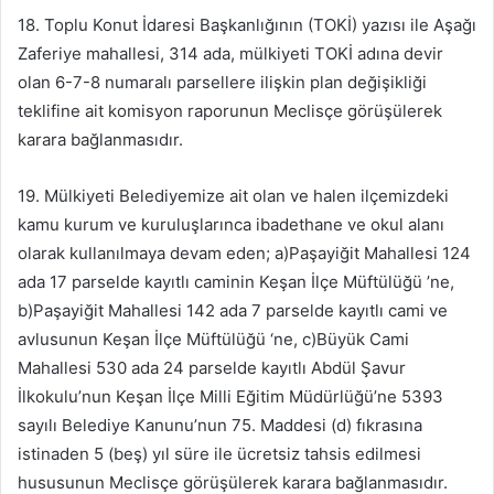
18. Toplu Konut İdaresi Başkanlığının (TOKİ) yazısı ile Aşağı
Zaferiye mahallesi, 314 ada, mülkiyeti TOKİ adına devir
olan 6-7-8 numaralı parsellere ilişkin plan değişikliği
teklifine ait komisyon raporunun Meclisçe görüşülerek
karara bağlanmasıdır.
19. Mülkiyeti Belediyemize ait olan ve halen ilçemizdeki
kamu kurum ve kuruluşlarınca ibadethane ve okul alanı
olarak kullanılmaya devam eden; a)Paşayiğit Mahallesi 124
ada 17 parselde kayıtlı caminin Keşan İlçe Müftülüğü ’ne,
b)Paşayiğit Mahallesi 142 ada 7 parselde kayıtlı cami ve
avlusunun Keşan İlçe Müftülüğü ‘ne, c)Büyük Cami
Mahallesi 530 ada 24 parselde kayıtlı Abdül Şavur
İlkokulu’nun Keşan İlçe Milli Eğitim Müdürlüğü’ne 5393
sayılı Belediye Kanunu’nun 75. Maddesi (d) fıkrasına
istinaden 5 (beş) yıl süre ile ücretsiz tahsis edilmesi
hususunun Meclisçe görüşülerek karara bağlanmasıdır.