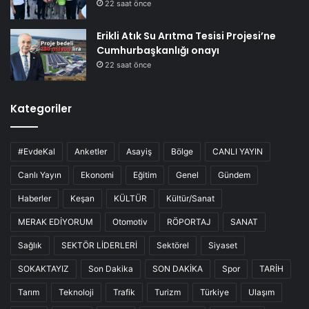
22 saat önce
Erikli Atık Su Arıtma Tesisi Projesi’ne
Cumhurbaşkanlığı onayı
22 saat önce
Kategoriler
#EvdeKal
Anketler
Asayiş
Bölge
CANLI YAYIN
Canlı Yayın
Ekonomi
Eğitim
Genel
Gündem
Haberler
Keşan
KÜLTÜR
Kültür/Sanat
MERAK EDİYORUM
Otomotiv
RÖPORTAJ
SANAT
Sağlık
SEKTÖR LİDERLERİ
Sektörel
Siyaset
SOKAKTAYIZ
Son Dakika
SON DAKİKA
Spor
TARİH
Tarım
Teknoloji
Trafik
Turizm
Türkiye
Ulaşım