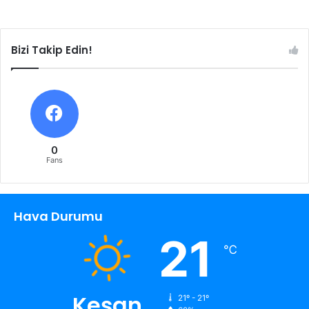
Bizi Takip Edin!
0
Fans
Hava Durumu
21
℃
Keşan
21º - 21º