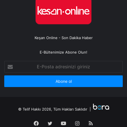
Keşan Online - Son Dakika Haber
E-Bültenimize Abone Olun!
E-
Posta
adresinizi
giriniz
© Telif Hakkı 2026, Tüm Hakları Saklıdır |
Facebook
Twitter
YouTube
Instagram
RSS