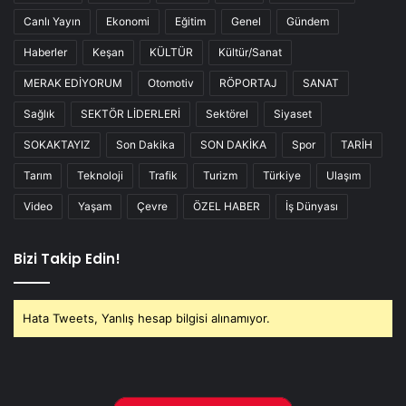
Canlı Yayın
Ekonomi
Eğitim
Genel
Gündem
Haberler
Keşan
KÜLTÜR
Kültür/Sanat
MERAK EDİYORUM
Otomotiv
RÖPORTAJ
SANAT
Sağlık
SEKTÖR LİDERLERİ
Sektörel
Siyaset
SOKAKTAYIZ
Son Dakika
SON DAKİKA
Spor
TARİH
Tarım
Teknoloji
Trafik
Turizm
Türkiye
Ulaşım
Video
Yaşam
Çevre
ÖZEL HABER
İş Dünyası
Bizi Takip Edin!
Hata Tweets, Yanlış hesap bilgisi alınamıyor.