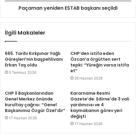
Paçaman yeniden ESTAB başkanı seçildi
İlgili Makaleler
665. Tarihi Kırkpınar Yağlı
CHP’den istifa eden
Güreşleri’nin başpehlivanı
Özcan’a örgütten sert
Erkan Taş oldu
tepki: “Yüreğin varsa istifa
et”
5 Temmuz 2026
26 Haziran 2026
CHP İl Başkanlarından
Kararname Resmi
Genel Merkez önünde
Gazete’de: Edirne’de 3 vali
kurultay çağrısı: “Genel
yardımcısı ve 4
Başkanımız Özgür Özel’dir”
kaymakamın görev yeri
değişti
17 Haziran 2026
17 Haziran 2026