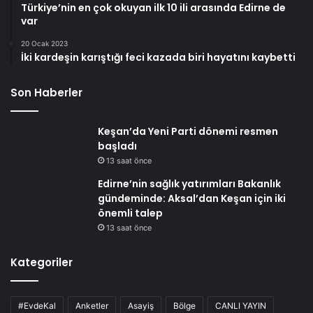
Türkiye’nin en çok okuyan ilk 10 ili arasında Edirne de
var
20 Ocak 2023
İki kardeşin karıştığı feci kazada biri hayatını kaybetti
Son Haberler
Keşan’da Yeni Parti dönemi resmen
başladı
13 saat önce
Edirne’nin sağlık yatırımları Bakanlık
gündeminde: Aksal’dan Keşan için iki
önemli talep
13 saat önce
Kategoriler
#EvdeKal
Anketler
Asayiş
Bölge
CANLI YAYIN