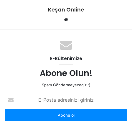
Keşan Online
Web
sitesi
E-Bültenimize
Abone Olun!
Spam Göndermeyeceğiz :)
E-
Posta
adresinizi
giriniz