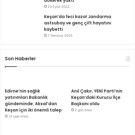
dökerek yaktı
23 Eylül 2022
Keşan’da feci kaza! Jandarma
astsubay ve genç çift hayatını
kaybetti
1 Temmuz 2025
Son Haberler
Edirne’nin sağlık
Anıl Çakır, YENİ Parti’nin
yatırımları Bakanlık
Keşan’daki Kurucu İlçe
gündeminde: Aksal’dan
Başkanı oldu
Keşan için iki önemli talep
2 gün önce
13 saat önce