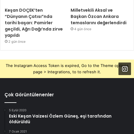
Keşan DOÇEK’ten
Milletvekili Aksal ve
“Dünyanın Çatısı”nda
Başkan Özcan Ankara
tarihi başarı: Pamirler
temaslarını değerlendirdi
geçildi, Ağrı Dağı’nda zirve
4 gün önce
yapıldı
2 gün önce
The Instagram Access Token is expired, Go to the Theme options
page > Integrations, to to refresh it.
Çok Görüntülenenler
5 Eylül 2020
Eski Keşan Vaizesi Özlem Güneş, eşi tarafından
öldürüldü
7 Ocak 2021