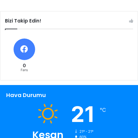
Bizi Takip Edin!
0
Fans
Hava Durumu
21
℃
Keşan
21º - 21º
60%