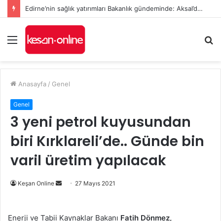
Edirne’nin sağlık yatırımları Bakanlık gündeminde: Aksal’dan Keşan için iki önemli talep
Menü
A
y
...
Anasayfa
/
Genel
Genel
3 yeni petrol kuyusundan
biri Kırklareli’de.. Günde bin
varil üretim yapılacak
Bir
Keşan Online
27 Mayıs 2021
e-
posta
Enerji ve Tabii Kaynaklar Bakanı
Fatih Dönmez,
göndermek