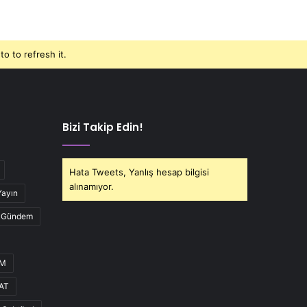
o to refresh it.
Bizi Takip Edin!
Hata Tweets, Yanlış hesap bilgisi
alınamıyor.
Yayın
Gündem
UM
AT