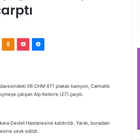
arptı
VKontakte
Odnoklassniki
Pocket
Messenger
daresindeki 06 CHM 471 plakalı kamyon, Camiatik
çmeye çalışan Alp Keten’e (27) çarptı.
ara Devlet Hastanesine kaldırıldı. Yaralı, buradaki
sine sevk edildi.