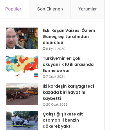
Popüler
Son Eklenen
Yorumlar
Eski Keşan Vaizesi Özlem
Güneş, eşi tarafından
öldürüldü
5 Eylül 2020
Türkiye’nin en çok
okuyan ilk 10 ili arasında
Edirne de var
7 Ocak 2021
İki kardeşin karıştığı feci
kazada biri hayatını
kaybetti
20 Ocak 2023
Çalıştığı şirkete ait
otomobili benzin
dökerek yaktı