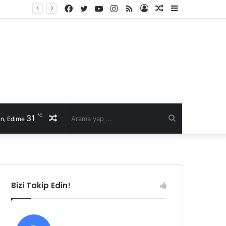
Facebook
Twitter
YouTube
Instagram
RSS
Kayıt
Rastgele
Kenar
Ol
Makale
Bölmesi
℃
31
Rastgele
Arama
n, Edirne
Makale
yap
...
Bizi Takip Edin!