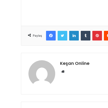
Facebook
Twitter
LinkedIn
Tumblr
Pint
Paylaş
Keşan Online
Web
sitesi