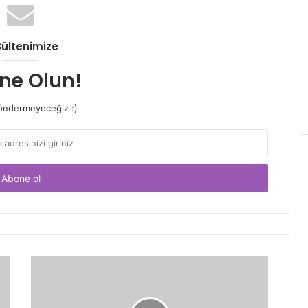
Bültenimize
ne Olun!
ndermeyeceğiz :)