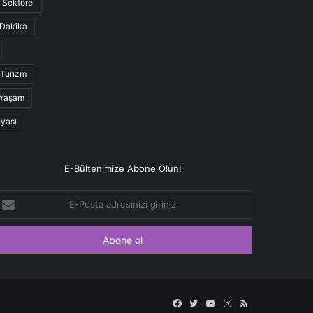
Sektörel
Dakika
Turizm
Yaşam
nyası
E-Bültenimize Abone Olun!
-
osta
dresinizi
iriniz
Facebook
Twitter
YouTube
Instagram
RSS