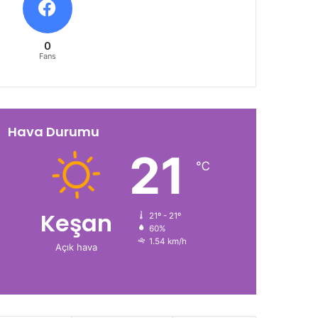
0
Fans
Hava Durumu
21
℃
Keşan
21º - 21º
60%
1.54 km/h
Açık hava