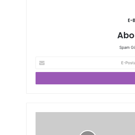
E-
Abo
Spam Gö
E-
Posta
adresinizi
giriniz