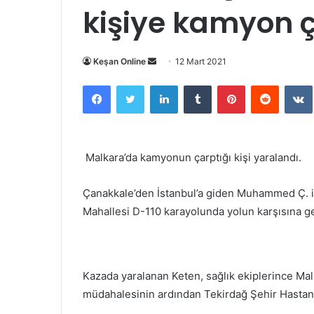
kişiye kamyon ç
Bir
Keşan Online
12 Mart 2021
e-
Facebook
Twitter
LinkedIn
Tumblr
Pinterest
Reddit
posta
göndermek
Malkara’da kamyonun çarptığı kişi yaralandı.
Çanakkale’den İstanbul’a giden Muhammed Ç. i
Mahallesi D-110 karayolunda yolun karşısına ge
Kazada yaralanan Keten, sağlık ekiplerince Malk
müdahalesinin ardından Tekirdağ Şehir Hastane