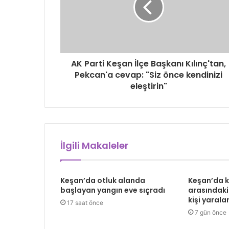
AK Parti Keşan İlçe Başkanı Kılınç'tan,
Pekcan'a cevap: "Siz önce kendinizi
eleştirin"
İlgili Makaleler
Keşan’da otluk alanda
Keşan’da 
başlayan yangın eve sıçradı
arasındaki
kişi yarala
17 saat önce
7 gün önce