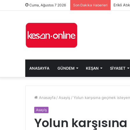
Erikli At
Cuma, Ağustos 7 2026
Son Dakika Haberleri
ANASAYFA
GÜNDEM
KEŞAN
SIYASET
Anasayfa
/
Asayiş
/
Yolun karşısına geçmek isteyen
Asayiş
Yolun karşısın