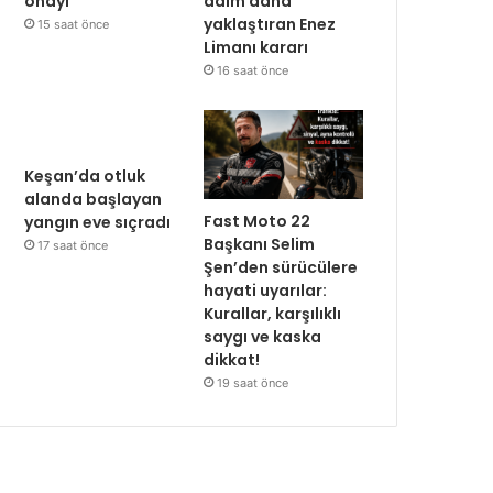
onayı
adım daha
yaklaştıran Enez
15 saat önce
Limanı kararı
16 saat önce
Keşan’da otluk
alanda başlayan
Fast Moto 22
yangın eve sıçradı
Başkanı Selim
17 saat önce
Şen’den sürücülere
hayati uyarılar:
Kurallar, karşılıklı
saygı ve kaska
dikkat!
19 saat önce