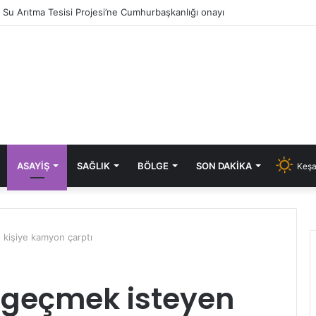
ık Su Arıtma Tesisi Projesi’ne Cumhurbaşkanlığı onayı
ASAYIŞ
SAĞLIK
BÖLGE
SON DAKIKA
Keşa
 kişiye kamyon çarptı
a geçmek isteyen