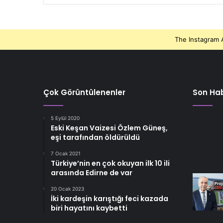
The Instagram A
Çok Görüntülenenler
Son Hab
5 Eylül 2020
Eski Keşan Vaizesi Özlem Güneş,
eşi tarafından öldürüldü
7 Ocak 2021
Türkiye’nin en çok okuyan ilk 10 ili
arasında Edirne de var
20 Ocak 2023
İki kardeşin karıştığı feci kazada
biri hayatını kaybetti