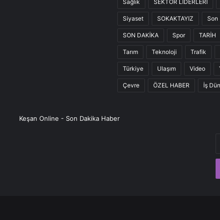
Sağlık
SEKTÖR LİDERLERİ
Siyaset
SOKAKTAYIZ
Son 
SON DAKİKA
Spor
TARİH
Tarım
Teknoloji
Trafik
Türkiye
Ulaşım
Video
Çevre
ÖZEL HABER
İş Dü
Keşan Online - Son Dakika Haber
E
P
a
g