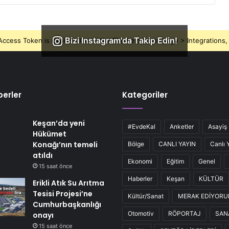
Bizi Instagram'da Takip Edin!
ccess Token is expired, Go to the Theme options page > Integrations, t
erler
Kategoriler
Keşan’da yeni
#EvdeKal
Anketler
Asayiş
Hükümet
Konağı’nın temeli
Bölge
CANLI YAYIN
Canlı 
atıldı
Ekonomi
Eğitim
Genel
15 saat önce
Haberler
Keşan
KÜLTÜR
Erikli Atık Su Arıtma
Tesisi Projesi’ne
Kültür/Sanat
MERAK EDİYOR
Cumhurbaşkanlığı
Otomotiv
RÖPORTAJ
SAN
onayı
15 saat önce