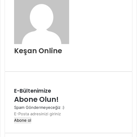
Keşan Online
Web
sitesi
E-Bültenimize
Abone Olun!
Spam Göndermeyeceğiz :)
E-
Posta
adresinizi
giriniz