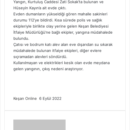
Yangın, Kurtuluş Caddesi Zati Sokak’ta bulunan ve
Hüseyin Kayın’a ait evde çıktı.
Evden dumanların yükseldiği gören mahalle sakinleri
durumu 112’ye bildirdi. Kısa sürede polis ve sağlık
ekipleriyle birlikte olay yerine gelen Keşan Belediyesi
İtfaiye Müdürlüğü’ne bağlı ekipler, yangına müdahalede
bulundu.
Çatısı ve bodrum katı alev alan eve dışarıdan su sıkarak
müdahalede bulunan itfaiye ekipleri, diğer evlere
sıçramadan alevleri söndürdü.
Kullanılmayan ve elektrikleri kesik olan evde meydana
gelen yangının, çıkış nedeni araştırıyor.
Bir
Keşan Online
6 Eylül 2022
e-
posta
göndermek