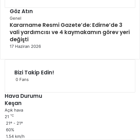
Göz Atın
Kapalı
Genel
Kararname Resmi Gazete’de: Edirne’de 3
vali yardımcısı ve 4 kaymakamın görev yeri
değişti
17 Haziran 2026
Bizi Takip Edin!
0
Fans
Hava Durumu
Keşan
Açık hava
℃
21
21º - 21º
60%
1.54 km/h