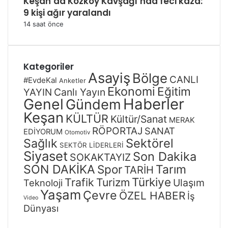
Keşan’da Kozköy Kavşağı’nda feci kaza:
9 kişi ağır yaralandı
14 saat önce
Kategoriler
Asayiş
Bölge
CANLI
#EvdeKal
Anketler
Ekonomi
Eğitim
Canlı Yayın
YAYIN
Genel
Haberler
Gündem
Keşan
KÜLTÜR
Kültür/Sanat
MERAK
RÖPORTAJ
SANAT
EDİYORUM
Otomotiv
Sağlık
Sektörel
SEKTÖR LİDERLERİ
Siyaset
Son Dakika
SOKAKTAYIZ
SON DAKİKA
Spor
Tarım
TARİH
Türkiye
Trafik
Turizm
Ulaşım
Teknoloji
Yaşam
Çevre
ÖZEL HABER
İş
Video
Dünyası