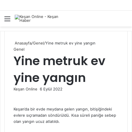
Menü
A
y
...
Anasayfa
/
Genel
/
Yine metruk ev yine yangın
Genel
Yine metruk ev
yine yangın
Bir
Keşan Online
6 Eylül 2022
e-
posta
göndermek
Keşan’da bir evde meydana gelen yangın, bitişiğindeki
evlere sıçramadan söndürüldü. Kısa süreli paniğe sebep
olan yangın ucuz atlatıldı.