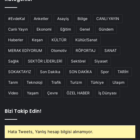
#EvdeKal
Anketler
Asayiş
Bölge
CANLI YAYIN
Canlı Yayın
Ekonomi
Eğitim
Genel
Gündem
Haberler
Keşan
KÜLTÜR
Kültür/Sanat
MERAK EDİYORUM
Otomotiv
RÖPORTAJ
SANAT
Sağlık
SEKTÖR LİDERLERİ
Sektörel
Siyaset
SOKAKTAYIZ
Son Dakika
SON DAKİKA
Spor
TARİH
Tarım
Teknoloji
Trafik
Turizm
Türkiye
Ulaşım
Video
Yaşam
Çevre
ÖZEL HABER
İş Dünyası
Bizi Takip Edin!
Hata Tweets, Yanlış hesap bilgisi alınamıyor.