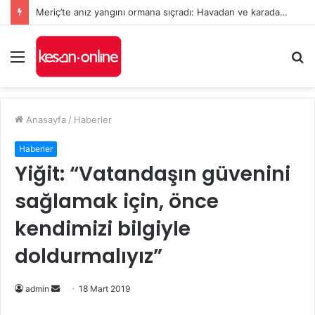
Meriç’te anız yangını ormana sıçradı: Havadan ve karadan müdahale sürüyor
Menü
A
y
...
Anasayfa
/
Haberler
Haberler
Yiğit: “Vatandaşın güvenini
sağlamak için, önce
kendimizi bilgiyle
doldurmalıyız”
admin
B
18 Mart 2019
i