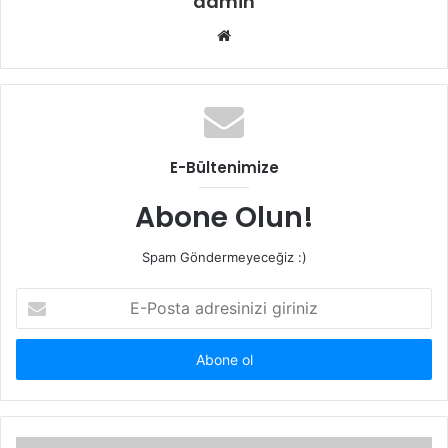
admin
W
e
b
s
i
t
E-Bültenimize
e
s
Abone Olun!
i
Spam Göndermeyeceğiz :)
E
-
P
o
s
t
a
a