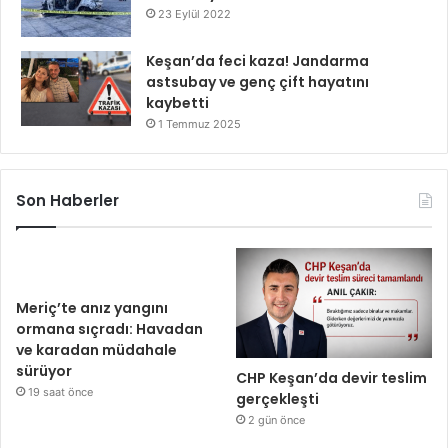
23 Eylül 2022
Keşan’da feci kaza! Jandarma
astsubay ve genç çift hayatını
kaybetti
1 Temmuz 2025
Son Haberler
Meriç’te anız yangını
ormana sıçradı: Havadan
ve karadan müdahale
sürüyor
CHP Keşan’da devir teslim
19 saat önce
gerçekleşti
2 gün önce