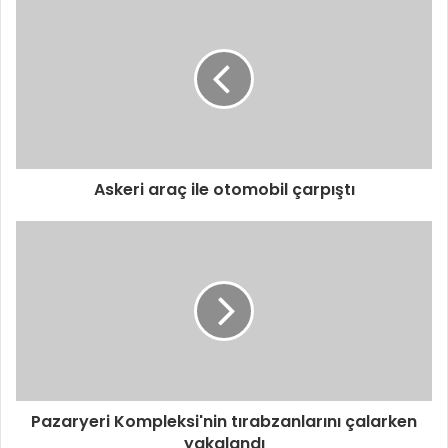
d
r
e
s
i
n
i
z
i
Askeri araç ile otomobil çarpıştı
g
i
r
i
n
i
z
Pazaryeri Kompleksi'nin tırabzanlarını çalarken
yakalandı