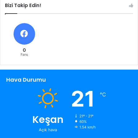
Bizi Takip Edin!
0
Fans
Hava Durumu
21
℃
Keşan
21º - 21º
60%
1.54 km/h
Açık hava