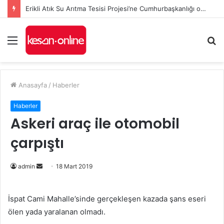
Erikli Atık Su Arıtma Tesisi Projesi’ne Cumhurbaşkanlığı onayı
Menü
A
y
...
Anasayfa
/
Haberler
Haberler
Askeri araç ile otomobil
çarpıştı
admin
B
18 Mart 2019
i
r
İspat Cami Mahalle’sinde gerçekleşen kazada şans eseri
e
ölen yada yaralanan olmadı.
-