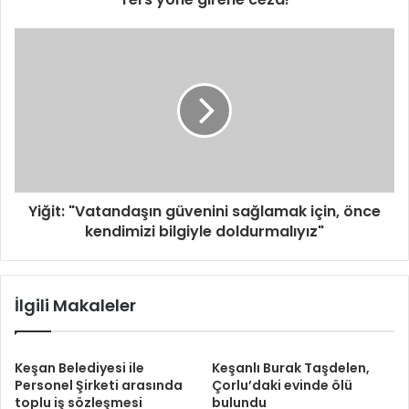
g
i
r
i
n
i
z
Yiğit: "Vatandaşın güvenini sağlamak için, önce
kendimizi bilgiyle doldurmalıyız"
İlgili Makaleler
Keşan Belediyesi ile
Keşanlı Burak Taşdelen,
Personel Şirketi arasında
Çorlu’daki evinde ölü
toplu iş sözleşmesi
bulundu