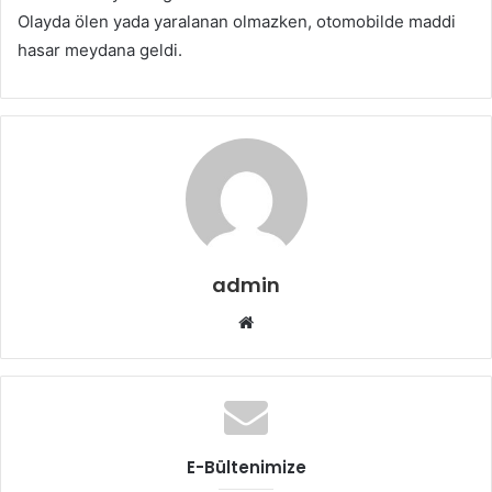
Olayda ölen yada yaralanan olmazken, otomobilde maddi
hasar meydana geldi.
admin
W
e
b
s
i
t
E-Bültenimize
e