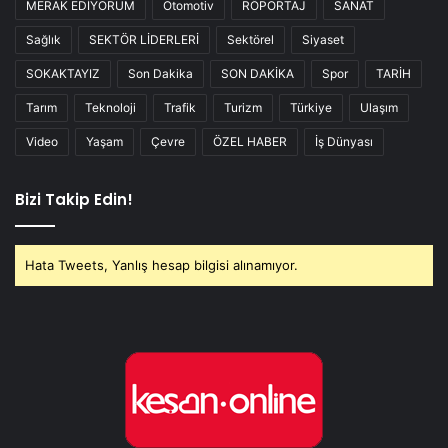
MERAK EDİYORUM
Otomotiv
RÖPORTAJ
SANAT
Sağlık
SEKTÖR LİDERLERİ
Sektörel
Siyaset
SOKAKTAYIZ
Son Dakika
SON DAKİKA
Spor
TARİH
Tarım
Teknoloji
Trafik
Turizm
Türkiye
Ulaşım
Video
Yaşam
Çevre
ÖZEL HABER
İş Dünyası
Bizi Takip Edin!
Hata Tweets, Yanlış hesap bilgisi alınamıyor.