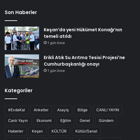
Son Haberler
Keşan’da yeni Hükümet Konağı’nın
temeli atıldı
1 gün önce
Erikli Atık Su Arıtma Tesisi Projesi’ne
Cumhurbaşkanlığı onayı
1 gün önce
Kategoriler
#EvdeKal
Anketler
Asayiş
Bölge
CANLI YAYIN
Canlı Yayın
Ekonomi
Eğitim
Genel
Gündem
Haberler
Keşan
KÜLTÜR
Kültür/Sanat