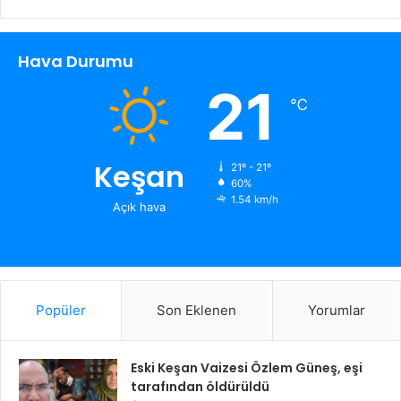
Hava Durumu
21
℃
Keşan
21º - 21º
60%
1.54 km/h
Açık hava
Popüler
Son Eklenen
Yorumlar
Eski Keşan Vaizesi Özlem Güneş, eşi
tarafından öldürüldü