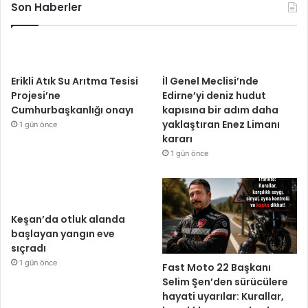
Son Haberler
Erikli Atık Su Arıtma Tesisi
İl Genel Meclisi’nde
Projesi’ne
Edirne’yi deniz hudut
Cumhurbaşkanlığı onayı
kapısına bir adım daha
yaklaştıran Enez Limanı
1 gün önce
kararı
1 gün önce
Keşan’da otluk alanda
başlayan yangın eve
sıçradı
1 gün önce
Fast Moto 22 Başkanı
Selim Şen’den sürücülere
hayati uyarılar: Kurallar,