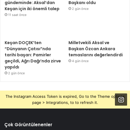
gündeminde: Aksal’dan
Başkanı oldu
Keşan için iki önemli talep
2 gün önce
11 saat önce
Keşan DOÇEK’ten
Milletvekili Aksal ve
“Dünyanın Çatısı”nda
Başkan Özcan Ankara
tarihi başarı: Pamirler
temaslarını değerlendirdi
geçildi, Ağrı Dağı’nda zirve
4 gün önce
yapıldı
2 gün önce
The Instagram Access Token is expired, Go to the Theme options
page > Integrations, to to refresh it.
Çok Görüntülenenler