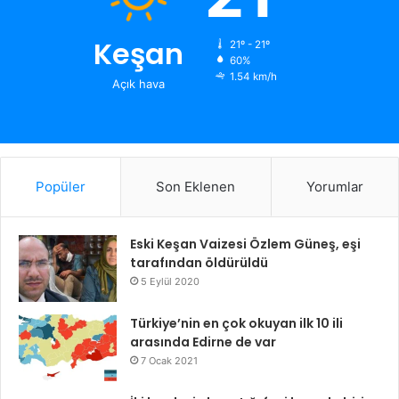
Keşan
21º - 21º
60%
1.54 km/h
Açık hava
Popüler
Son Eklenen
Yorumlar
Eski Keşan Vaizesi Özlem Güneş, eşi
tarafından öldürüldü
5 Eylül 2020
Türkiye’nin en çok okuyan ilk 10 ili
arasında Edirne de var
7 Ocak 2021