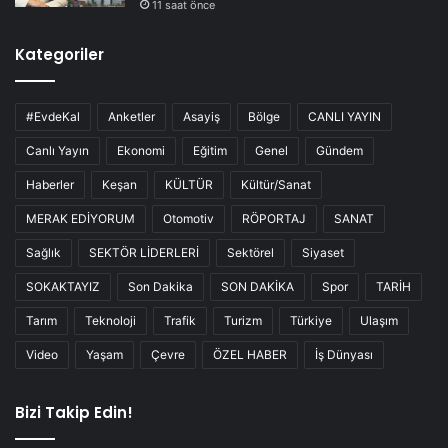
11 saat önce
Kategoriler
#EvdeKal
Anketler
Asayiş
Bölge
CANLI YAYIN
Canlı Yayın
Ekonomi
Eğitim
Genel
Gündem
Haberler
Keşan
KÜLTÜR
Kültür/Sanat
MERAK EDİYORUM
Otomotiv
RÖPORTAJ
SANAT
Sağlık
SEKTÖR LİDERLERİ
Sektörel
Siyaset
SOKAKTAYIZ
Son Dakika
SON DAKİKA
Spor
TARİH
Tarım
Teknoloji
Trafik
Turizm
Türkiye
Ulaşım
Video
Yaşam
Çevre
ÖZEL HABER
İş Dünyası
Bizi Takip Edin!