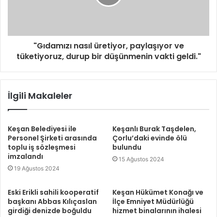
"Gıdamızı nasıl üretiyor, paylaşıyor ve
tüketiyoruz, durup bir düşünmenin vakti geldi."
İlgili Makaleler
Keşan Belediyesi ile
Keşanlı Burak Taşdelen,
Personel Şirketi arasında
Çorlu’daki evinde ölü
toplu iş sözleşmesi
bulundu
imzalandı
15 Ağustos 2024
19 Ağustos 2024
Eski Erikli sahili kooperatif
Keşan Hükümet Konağı ve
başkanı Abbas Kılıçaslan
İlçe Emniyet Müdürlüğü
girdiği denizde boğuldu
hizmet binalarının ihalesi