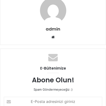
admin
Web
sitesi
E-Bültenimize
Abone Olun!
Spam Göndermeyeceğiz :)
E-
Posta