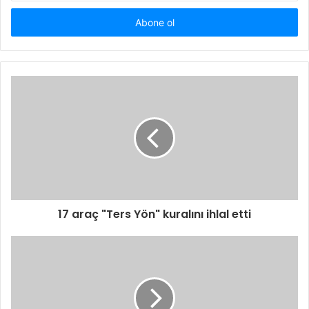
adresinizi
giriniz
17 araç "Ters Yön" kuralını ihlal etti