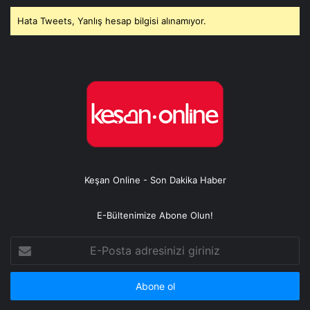
Hata Tweets, Yanlış hesap bilgisi alınamıyor.
Keşan Online - Son Dakika Haber
E-Bültenimize Abone Olun!
E-
Posta
adresinizi
giriniz