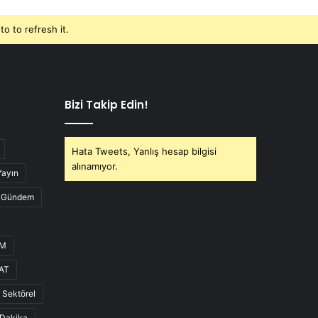
o to refresh it.
Bizi Takip Edin!
Hata Tweets, Yanlış hesap bilgisi
alınamıyor.
Yayın
Gündem
UM
AT
Sektörel
Dakika