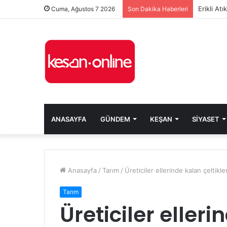
Erikli At
Cuma, Ağustos 7 2026
Son Dakika Haberleri
ANASAYFA
GÜNDEM
KEŞAN
SIYASET
Anasayfa
/
Tarım
/
Üreticiler ellerinde kalan çeltik
Tarım
Üreticiler elleri