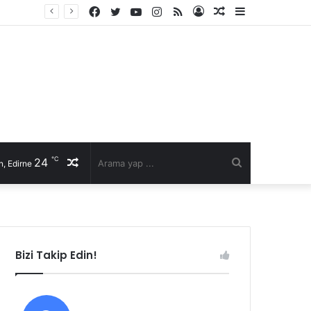
Facebook
Twitter
YouTube
Instagram
RSS
Kayıt
Rastgele
Kenar
Ol
Makale
Bölmesi
℃
24
Rastgele
Arama
, Edirne
Makale
yap
...
Bizi Takip Edin!