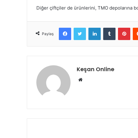
Diğer çiftçiler de ürünlerini, TMO depolarına b
Facebook
Twitter
LinkedIn
Tumblr
Pint
Paylaş
Keşan Online
Web
sitesi