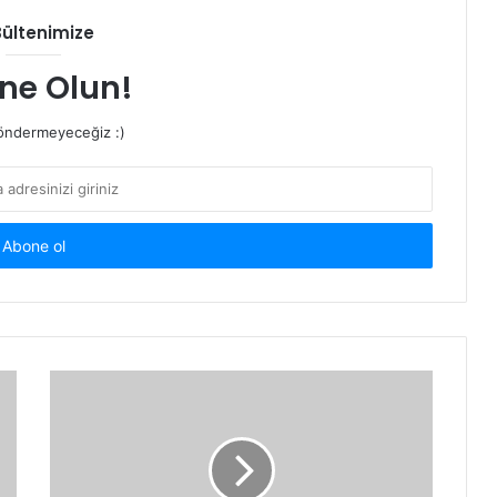
Bültenimize
ne Olun!
ndermeyeceğiz :)