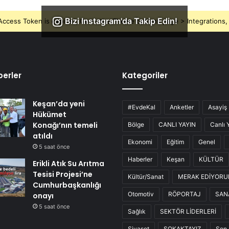
Bizi Instagram'da Takip Edin!
ccess Token is expired, Go to the Theme options page > Integrations, t
erler
Kategoriler
Keşan’da yeni
#EvdeKal
Anketler
Asayiş
Hükümet
Konağı’nın temeli
Bölge
CANLI YAYIN
Canlı 
atıldı
Ekonomi
Eğitim
Genel
5 saat önce
Haberler
Keşan
KÜLTÜR
Erikli Atık Su Arıtma
Tesisi Projesi’ne
Kültür/Sanat
MERAK EDİYOR
Cumhurbaşkanlığı
Otomotiv
RÖPORTAJ
SAN
onayı
5 saat önce
Sağlık
SEKTÖR LİDERLERİ
Siyaset
SOKAKTAYIZ
Son 