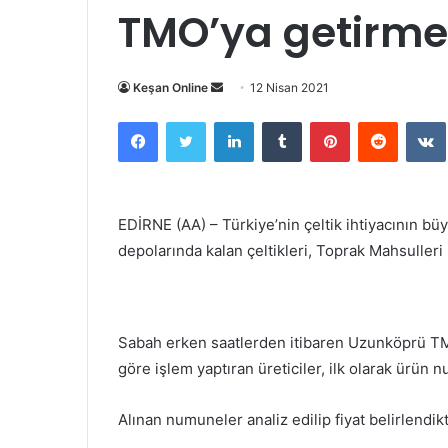
TMO’ya getirme
Bir
Keşan Online
12 Nisan 2021
e-
Facebook
Twitter
LinkedIn
Tumblr
Pinterest
Reddit
posta
göndermek
EDİRNE (AA) – Türkiye’nin çeltik ihtiyacının bü
depolarında kalan çeltikleri, Toprak Mahsulleri 
Sabah erken saatlerden itibaren Uzunköprü TMO
göre işlem yaptıran üreticiler, ilk olarak ürün 
Alınan numuneler analiz edilip fiyat belirlendi