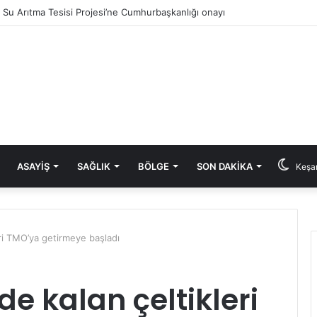
ık Su Arıtma Tesisi Projesi’ne Cumhurbaşkanlığı onayı
ASAYIŞ
SAĞLIK
BÖLGE
SON DAKIKA
Keşan
leri TMO’ya getirmeye başladı
nde kalan çeltikleri