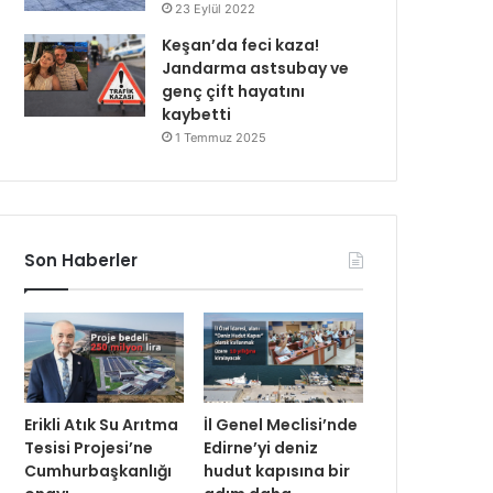
23 Eylül 2022
Keşan’da feci kaza!
Jandarma astsubay ve
genç çift hayatını
kaybetti
1 Temmuz 2025
Son Haberler
Erikli Atık Su Arıtma
İl Genel Meclisi’nde
Tesisi Projesi’ne
Edirne’yi deniz
Cumhurbaşkanlığı
hudut kapısına bir