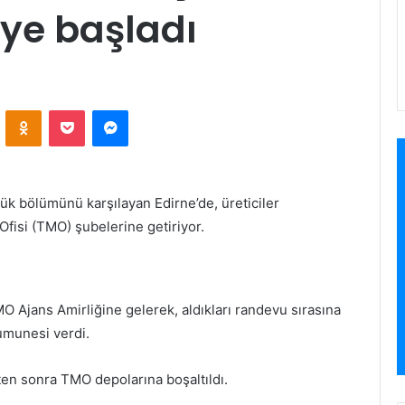
ye başladı
VKontakte
Odnoklassniki
Pocket
Messenger
yük bölümünü karşılayan Edirne’de, üreticiler
Ofisi (TMO) şubelerine getiriyor.
 Ajans Amirliğine gelerek, aldıkları randevu sırasına
numunesi verdi.
kten sonra TMO depolarına boşaltıldı.