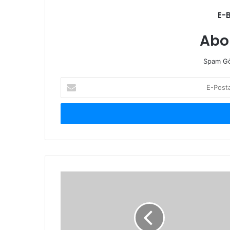
E-
Abo
Spam Gö
E-
Posta
adresinizi
giriniz