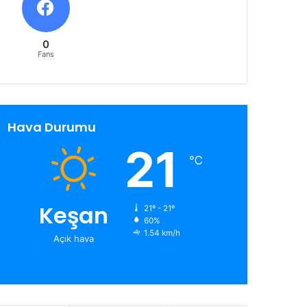
0
Fans
Hava Durumu
21
℃
Keşan
21º - 21º
60%
1.54 km/h
Açık hava