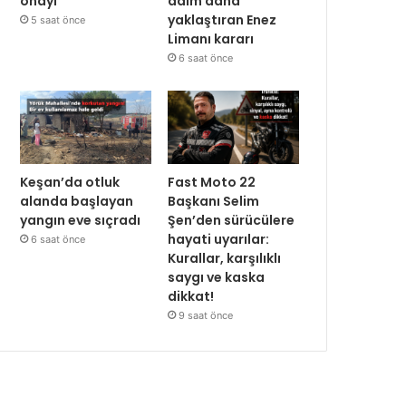
onayı
adım daha
yaklaştıran Enez
5 saat önce
Limanı kararı
6 saat önce
Keşan’da otluk
Fast Moto 22
alanda başlayan
Başkanı Selim
yangın eve sıçradı
Şen’den sürücülere
hayati uyarılar:
6 saat önce
Kurallar, karşılıklı
saygı ve kaska
dikkat!
9 saat önce