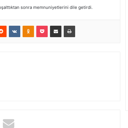
oşalttıktan sonra memnuniyetlerini dile getirdi.
erest
Reddit
VKontakte
Odnoklassniki
Pocket
E-Posta ile paylaş
Yazdır