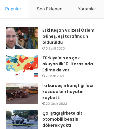
Popüler
Son Eklenen
Yorumlar
Eski Keşan Vaizesi Özlem
Güneş, eşi tarafından
öldürüldü
5 Eylül 2020
Türkiye’nin en çok
okuyan ilk 10 ili arasında
Edirne de var
7 Ocak 2021
İki kardeşin karıştığı feci
kazada biri hayatını
kaybetti
20 Ocak 2023
Çalıştığı şirkete ait
otomobili benzin
dökerek yaktı