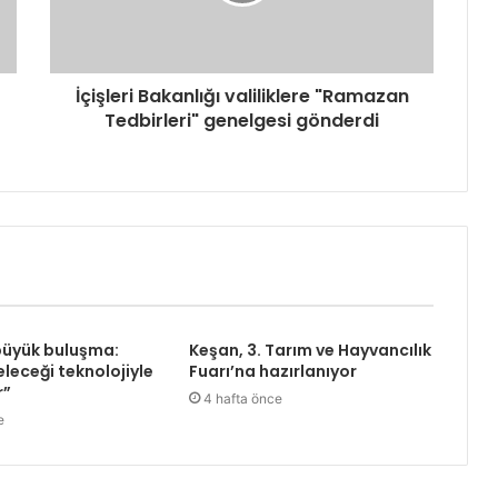
İçişleri Bakanlığı valiliklere "Ramazan
Tedbirleri" genelgesi gönderdi
büyük buluşma:
Keşan, 3. Tarım ve Hayvancılık
leceği teknolojiyle
Fuarı’na hazırlanıyor
r”
4 hafta önce
e