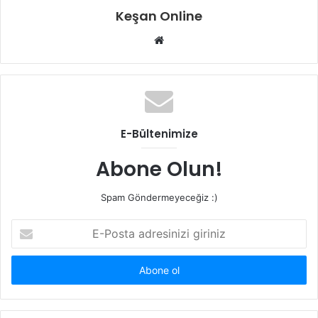
Keşan Online
Web
sitesi
E-Bültenimize
Abone Olun!
Spam Göndermeyeceğiz :)
E-
Posta
adresinizi
giriniz