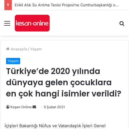
Erikli Atık Su Arıtma Tesisi Projesi’ne Cumhurbaşkanlığı onayı
Menü
A
y
...
Anasayfa
/
Yaşam
Yaşam
Türkiye’de 2020 yılında
dünyaya gelen çocuklara
en çok hangi isimler verildi?
Bir
Keşan Online
5 Şubat 2021
e-
posta
İçişleri Bakanlığı Nüfus ve Vatandaşlık İşleri Genel
göndermek