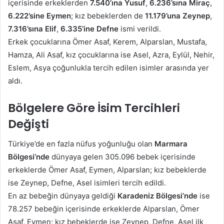
içerisinde erkeklerden
7.540’ına Yusuf
,
6.236’sına Miraç
,
6.222’sine Eymen
; kız bebeklerden de
11.179’una Zeynep
,
7.316’sına Elif
,
6.335’ine Defne
ismi verildi.
Erkek çocuklarına Ömer Asaf, Kerem, Alparslan, Mustafa,
Hamza, Ali Asaf, kız çocuklarına ise Asel, Azra, Eylül, Nehir,
Eslem, Asya çoğunlukla tercih edilen isimler arasında yer
aldı.
Bölgelere Göre İsim Tercihleri
Değişti
Türkiye’de en fazla nüfus yoğunluğu olan
Marmara
Bölgesi’nde
dünyaya gelen 305.096 bebek içerisinde
erkeklerde Ömer Asaf, Eymen, Alparslan; kız bebeklerde
ise Zeynep, Defne, Asel isimleri tercih edildi.
En az bebeğin dünyaya geldiği
Karadeniz Bölgesi’nde
ise
78.257 bebeğin içerisinde erkeklerde Alparslan, Ömer
Asaf, Eymen; kız bebeklerde ise Zeynep, Defne, Asel ilk