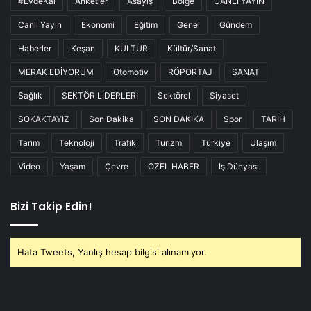
#EvdeKal
Anketler
Asayiş
Bölge
CANLI YAYIN
Canlı Yayın
Ekonomi
Eğitim
Genel
Gündem
Haberler
Keşan
KÜLTÜR
Kültür/Sanat
MERAK EDİYORUM
Otomotiv
RÖPORTAJ
SANAT
Sağlık
SEKTÖR LİDERLERİ
Sektörel
Siyaset
SOKAKTAYIZ
Son Dakika
SON DAKİKA
Spor
TARİH
Tarım
Teknoloji
Trafik
Turizm
Türkiye
Ulaşım
Video
Yaşam
Çevre
ÖZEL HABER
İş Dünyası
Bizi Takip Edin!
Hata Tweets, Yanlış hesap bilgisi alınamıyor.