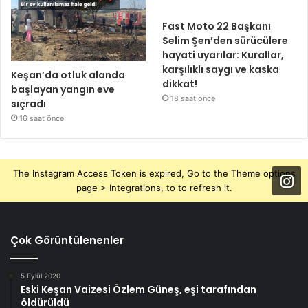
Fast Moto 22 Başkanı
Selim Şen’den sürücülere
hayati uyarılar: Kurallar,
karşılıklı saygı ve kaska
Keşan’da otluk alanda
dikkat!
başlayan yangın eve
18 saat önce
sıçradı
16 saat önce
The Instagram Access Token is expired, Go to the Theme options
page > Integrations, to to refresh it.
Çok Görüntülenenler
5 Eylül 2020
Eski Keşan Vaizesi Özlem Güneş, eşi tarafından
öldürüldü