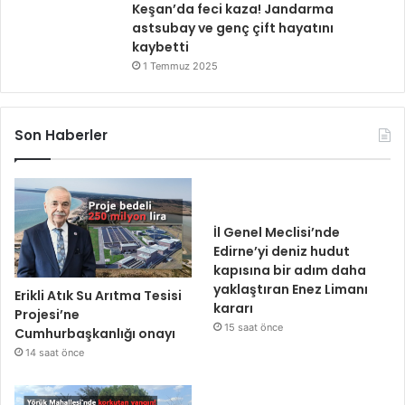
Keşan’da feci kaza! Jandarma
astsubay ve genç çift hayatını
kaybetti
1 Temmuz 2025
Son Haberler
İl Genel Meclisi’nde
Edirne’yi deniz hudut
kapısına bir adım daha
yaklaştıran Enez Limanı
Erikli Atık Su Arıtma Tesisi
kararı
Projesi’ne
15 saat önce
Cumhurbaşkanlığı onayı
14 saat önce