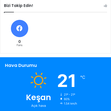
Bizi Takip Edin!
0
Fans
Hava Durumu
21
℃
Keşan
21º - 21º
60%
1.54 km/h
Açık hava