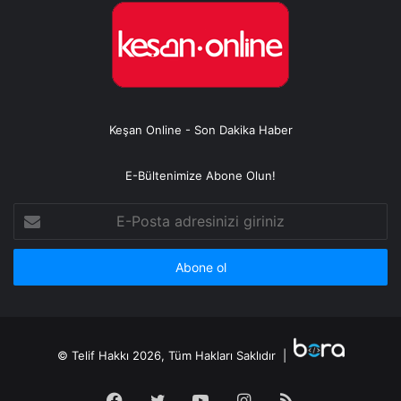
Keşan Online - Son Dakika Haber
E-Bültenimize Abone Olun!
E-
Posta
adresinizi
giriniz
© Telif Hakkı 2026, Tüm Hakları Saklıdır |
Facebook
Twitter
YouTube
Instagram
RSS