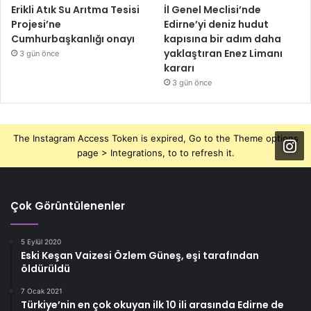
Erikli Atık Su Arıtma Tesisi
İl Genel Meclisi’nde
Projesi’ne
Edirne’yi deniz hudut
Cumhurbaşkanlığı onayı
kapısına bir adım daha
yaklaştıran Enez Limanı
3 gün önce
kararı
3 gün önce
The Instagram Access Token is expired, Go to the Theme options
page > Integrations, to to refresh it.
Çok Görüntülenenler
5 Eylül 2020
Eski Keşan Vaizesi Özlem Güneş, eşi tarafından
öldürüldü
7 Ocak 2021
Türkiye’nin en çok okuyan ilk 10 ili arasında Edirne de