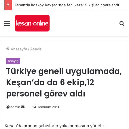
Keşan’da Kozköy Kavşağı’nda feci kaza: 9 kişi ağır yaralandı
Menü
A
y
...
Anasayfa
/
Asayiş
Asayiş
Türkiye geneli uygulamada,
Keşan’da da 6 ekip,12
personel görev aldı
Bir
admin
14 Temmuz 2020
e-
posta
Keşan’da aranan şahısların yakalanmasına yönelik
göndermek