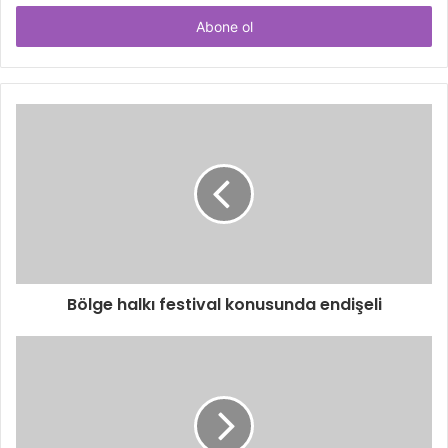
adresinizi
giriniz
Bölge halkı festival konusunda endişeli