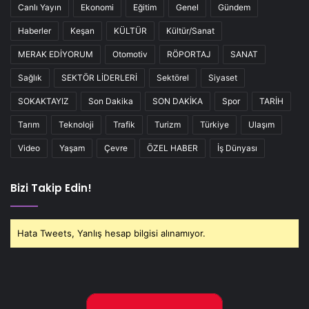
Canlı Yayın
Ekonomi
Eğitim
Genel
Gündem
Haberler
Keşan
KÜLTÜR
Kültür/Sanat
MERAK EDİYORUM
Otomotiv
RÖPORTAJ
SANAT
Sağlık
SEKTÖR LİDERLERİ
Sektörel
Siyaset
SOKAKTAYIZ
Son Dakika
SON DAKİKA
Spor
TARİH
Tarım
Teknoloji
Trafik
Turizm
Türkiye
Ulaşım
Video
Yaşam
Çevre
ÖZEL HABER
İş Dünyası
Bizi Takip Edin!
Hata Tweets, Yanlış hesap bilgisi alınamıyor.