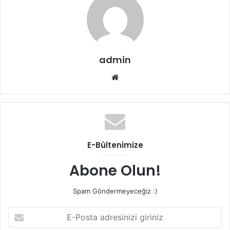
admin
Web
sitesi
E-Bültenimize
Abone Olun!
Spam Göndermeyeceğiz :)
E-
Posta