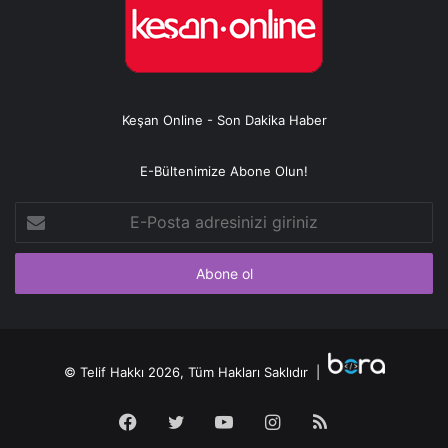
Keşan Online - Son Dakika Haber
E-Bültenimize Abone Olun!
E-
Posta
adresinizi
giriniz
© Telif Hakkı 2026, Tüm Hakları Saklıdır |
Facebook
Twitter
YouTube
Instagram
RSS