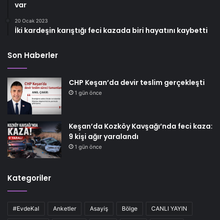
var
20 Ocak 2023
İki kardeşin karıştığı feci kazada biri hayatını kaybetti
Son Haberler
CHP Keşan’da devir teslim gerçekleşti
1 gün önce
Keşan’da Kozköy Kavşağı’nda feci kaza:
9 kişi ağır yaralandı
1 gün önce
Kategoriler
#EvdeKal
Anketler
Asayiş
Bölge
CANLI YAYIN