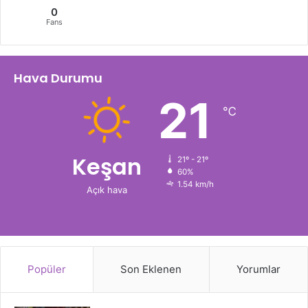
0
Fans
Hava Durumu
21
℃
Keşan
21º - 21º
60%
1.54 km/h
Açık hava
Popüler
Son Eklenen
Yorumlar